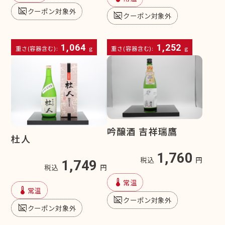
subtitles_off
クーポン対象外
subtitles_off
クーポン対象外
1,064
1,252
重さ(容器含む):
g
重さ(容器含む):
g
吟醸酒 吉祥瑞鷹
杜人
1,760
税込
円
1,749
税込
円
device_thermostat
常温
device_thermostat
常温
subtitles_off
クーポン対象外
subtitles_off
クーポン対象外