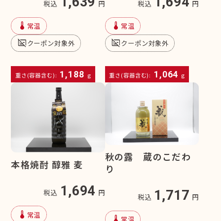
1,639
1,694
税込
円
税込
円
device_thermostat
device_thermostat
常温
常温
subtitles_off
subtitles_off
クーポン対象外
クーポン対象外
1,188
1,064
重さ(容器含む):
g
重さ(容器含む):
g
秋の露 蔵のこだわ
本格焼酎 醇雅 麦
り
1,694
税込
円
1,717
税込
円
device_thermostat
常温
device_thermostat
常温