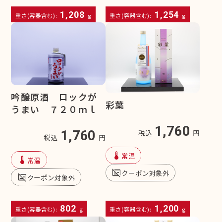
1,208
1,254
重さ(容器含む):
g
重さ(容器含む):
g
吟醸原酒 ロックが
彩葉
うまい ７２０ｍｌ
1,760
1,760
税込
円
税込
円
device_thermostat
常温
device_thermostat
常温
subtitles_off
クーポン対象外
subtitles_off
クーポン対象外
802
1,200
重さ(容器含む):
g
重さ(容器含む):
g