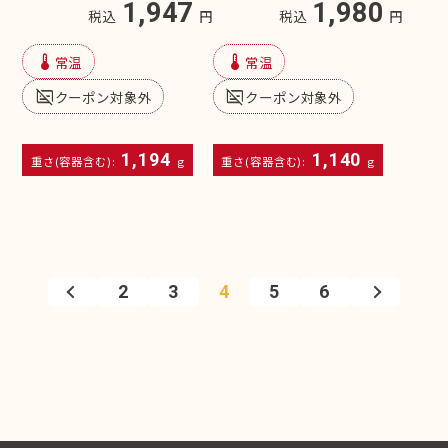
1,947
1,980
税込
円
税込
円
device_thermostat
device_thermostat
常温
常温
subtitles_off
subtitles_off
クーポン対象外
クーポン対象外
1,194
1,140
重さ(容器含む):
g
重さ(容器含む):
g
2
3
4
5
6