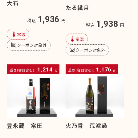
大石
たる繊月
1,936
税込
円
1,938
税込
円
device_thermostat
常温
device_thermostat
常温
subtitles_off
クーポン対象外
subtitles_off
クーポン対象外
1,214
1,176
重さ(容器含む):
g
重さ(容器含む):
g
豊永蔵 常圧
火乃香 荒濾過