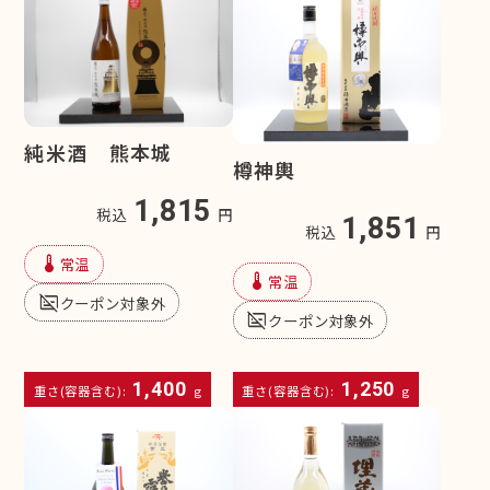
純米酒 熊本城
樽神輿
1,815
税込
円
1,851
税込
円
device_thermostat
常温
device_thermostat
常温
subtitles_off
クーポン対象外
subtitles_off
クーポン対象外
1,400
1,250
重さ(容器含む):
g
重さ(容器含む):
g