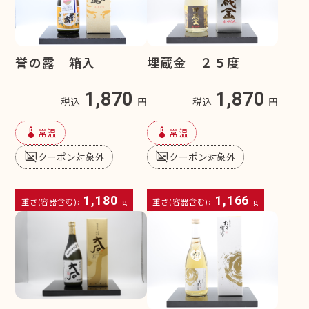
誉の露 箱入
埋蔵金 ２５度
1,870
1,870
税込
円
税込
円
device_thermostat
device_thermostat
常温
常温
subtitles_off
subtitles_off
クーポン対象外
クーポン対象外
1,180
1,166
重さ(容器含む):
g
重さ(容器含む):
g