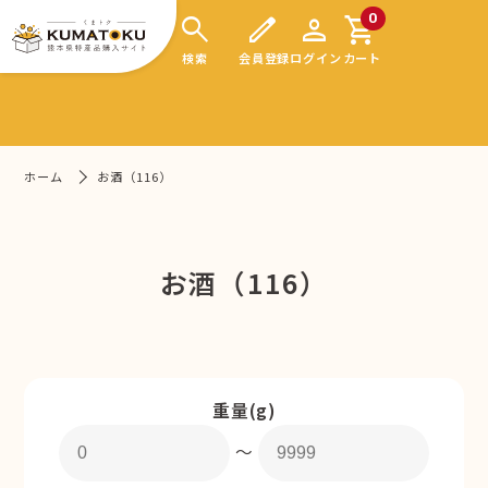
search
edit
person
shopping_cart
0
検索
会員登録
ログイン
カート
ホーム
お酒（116）
お酒（116）
重量(g)
〜