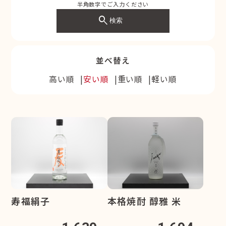
半角数字でご入力ください
search
検索
並べ替え
高い順
安い順
重い順
軽い順
寿福絹子
本格焼酎 醇雅 米