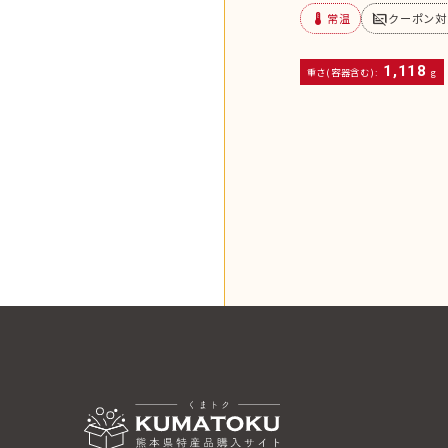
device_thermostat
subtitles_off
常温
クーポン対
1,118
重さ(容器含む):
g