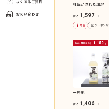
indeterminate_question_box
よくあるご質問
杜氏が淹れた珈琲
local_post_office
お問い合わせ
1,597
税込
円
device_thermostat
subtitles_off
常温
クーポン対
1,150
重さ(容器含む):
g
一勝地
1,406
税込
円