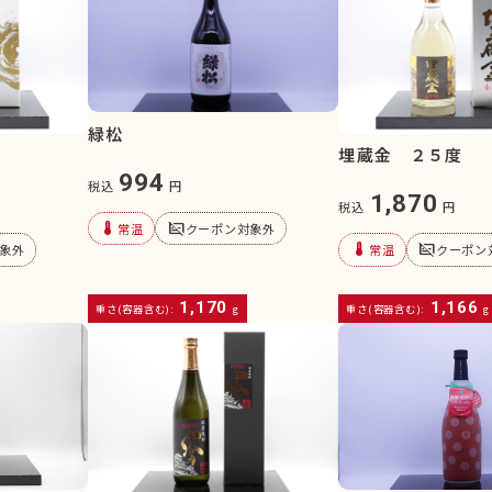
緑松
埋蔵金 ２５度
994
税込
円
1,870
税込
円
device_thermostat
subtitles_off
常温
クーポン対象外
device_thermostat
subtitles_off
象外
常温
クーポン
1,170
1,166
重さ(容器含む):
g
重さ(容器含む):
g