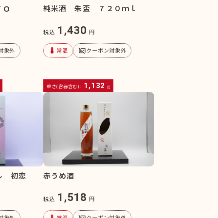
純米酒 朱盃 ７２０ｍｌ
ＴＯ
1,430
税込
円
device_thermostat
subtitles_off
常温
クーポン対象外
対象外
1,132
重さ(容器含む):
g
ル 初恋
赤うめ酒
1,518
税込
円
device_thermostat
subtitles_off
対象外
常温
クーポン対象外