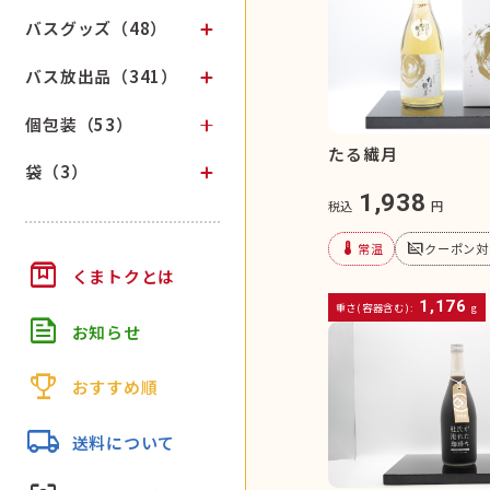
バスグッズ（48）
バス放出品（341）
個包装（53）
たる繊月
袋（3）
1,938
税込
円
device_thermostat
subtitles_off
常温
クーポン対
box
くまトクとは
1,176
重さ(容器含む):
g
feed
お知らせ
trophy
おすすめ順
local_shipping
送料について