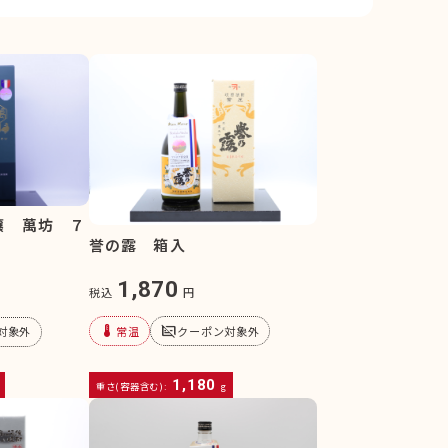
醸 萬坊 ７
誉の露 箱入
1,870
税込
円
device_thermostat
subtitles_off
常温
クーポン対象外
対象外
1,180
重さ(容器含む):
g