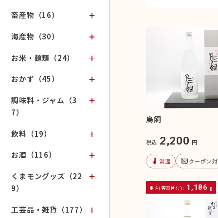
畜産物（16）
海産物（30）
お米・麺類（24）
おかず（45）
調味料・ジャム（3
7）
鳥飼
飲料（19）
2,200
税込
円
お酒（116）
device_thermostat
subtitles_off
常温
クーポン対
くまモングッズ（22
1,186
9）
重さ(容器含む):
g
工芸品・雑貨（177）