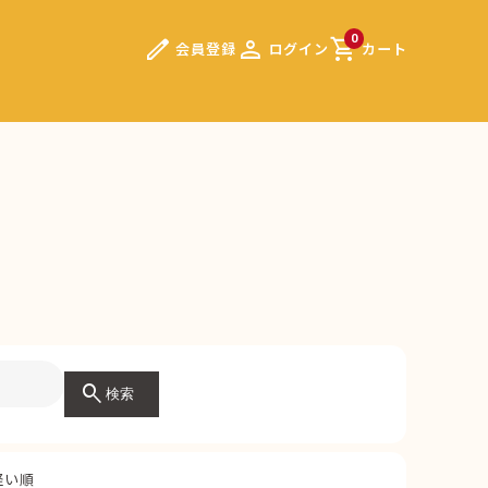
edit
person
shopping_cart
0
会員登録
ログイン
カート
search
検索
軽い順