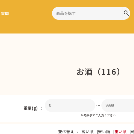
search
ご質問
お酒（116）
〜
重量(g)
半角数字でご入力ください
並べ替え
高い順
安い順
重い順