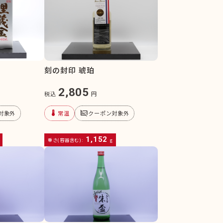
刻の封印 琥珀
2,805
税込
円
device_thermostat
subtitles_off
対象外
常温
クーポン対象外
1,152
重さ(容器含む):
g