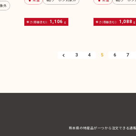
象外
1,106
1,088
重さ(容器含む):
g
重さ(容器含む):
g
3
4
5
6
7
熊本県の特産品が一つから注文できる通