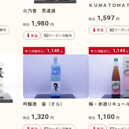
ＫＵＭＡＴＯＭＡ
火乃香 荒濾過
1,597
税込
円
1,980
税込
円
device_thermostat
subtitles_off
象外
常温
クーポン
device_thermostat
subtitles_off
常温
クーポン対象外
1,140
1,140
重さ(容器含む):
g
重さ(容器含む):
g
吟醸酒 昊（そら）
梅・赤酒リキュー
1,320
1,100
税込
円
税込
円
device_thermostat
subtitles_off
device_thermostat
subtitles_off
常温
クーポン対象外
常温
クーポン