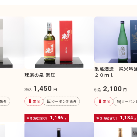
亀萬酒造 純米吟
球磨の泉 常圧
２０ｍｌ
1,450
2,100
税込
円
税込
円
device_thermostat
subtitles_off
device_thermostat
subtitles_off
象外
常温
クーポン対象外
常温
クーポン
1,186
1,184
重さ(容器含む):
g
重さ(容器含む):
g