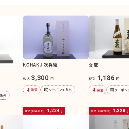
KOHAKU 次兵衛
文蔵
3,300
1,186
税込
円
税込
円
device_thermostat
subtitles_off
device_thermostat
subtitles_off
常温
クーポン対象外
常温
クーポン
象外
1,224
1,228
重さ(容器含む):
g
重さ(容器含む):
g