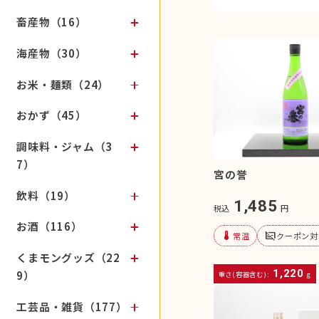
畜産物（16）
海産物（30）
お米・麺類（24）
おかず（45）
調味料・ジャム（3
7）
宮の誉
飲料（19）
1,485
税込
円
お酒（116）
device_thermostat
subtitles_off
常温
クーポン対
くまモングッズ（22
1,220
9）
重さ(容器含む):
g
工芸品・雑貨（177）