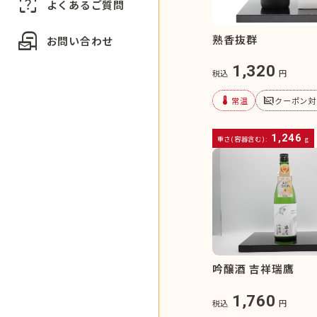
indeterminate_question_box
よくあるご質問
local_post_office
熟香抜群
お問い合わせ
1,320
税込
円
device_thermostat
subtitles_off
常温
クーポン対
1,246
重さ(容器含む):
g
吟醸酒 吉祥瑞鷹
1,760
税込
円