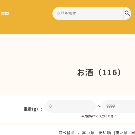
search
ご質問
お酒（116）
〜
重量(g)
半角数字でご入力ください
並べ替え
高い順
安い順
重い順