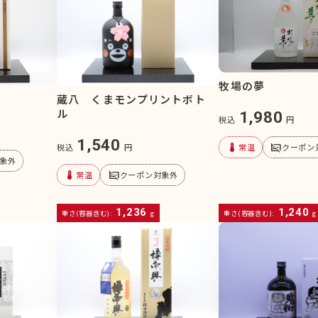
牧場の夢
蔵八 くまモンプリントボト
ル
1,980
税込
円
1,540
device_thermostat
subtitles_off
常温
クーポン
税込
円
象外
device_thermostat
subtitles_off
常温
クーポン対象外
1,236
1,240
重さ(容器含む):
g
重さ(容器含む):
g