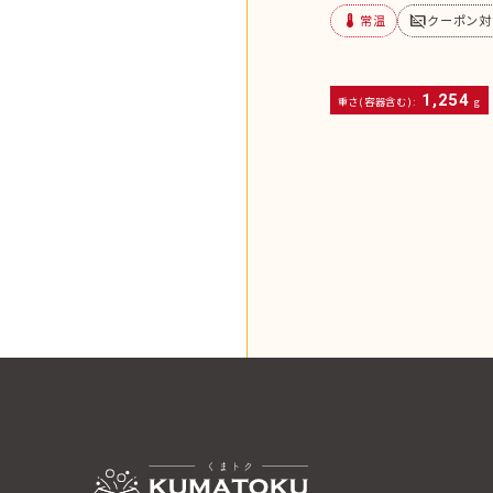
device_thermostat
subtitles_off
常温
クーポン対
1,254
重さ(容器含む):
g