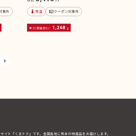
device_thermostat
subtitles_off
対象外
常温
クーポン対象外
1,268
重さ(容器含む):
g
販サイト『くまトク』です。全国各地に熊本の特産品をお届けします。