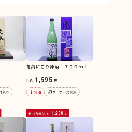
亀萬にごり原酒 ７２０ｍｌ
1,595
税込
円
device_thermostat
subtitles_off
対象外
常温
クーポン対象外
1,230
重さ(容器含む):
g