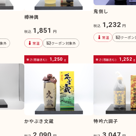
鬼倒し
樽神輿
1,232
税込
円
1,851
税込
円
device_thermostat
subtitles_off
常温
クーポン
device_thermostat
subtitles_off
象外
常温
クーポン対象外
1,250
1,252
重さ(容器含む):
g
重さ(容器含む):
g
かやぶき文蔵
特吟六調子
2,090
3,047
税込
円
税込
円