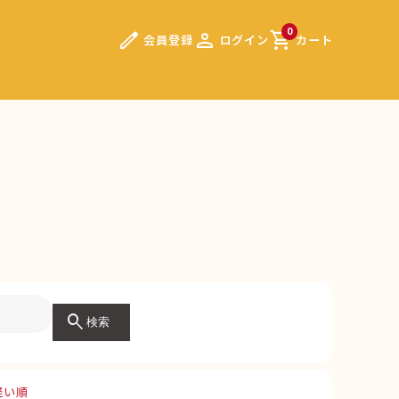
edit
person
shopping_cart
0
会員登録
ログイン
カート
search
検索
軽い順