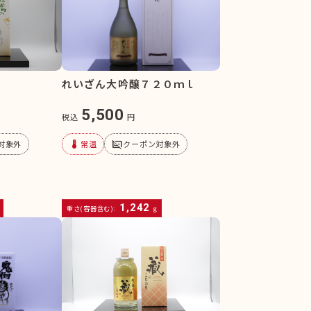
れいざん大吟醸７２０ｍｌ
5,500
税込
円
device_thermostat
subtitles_off
対象外
常温
クーポン対象外
1,242
重さ(容器含む):
g