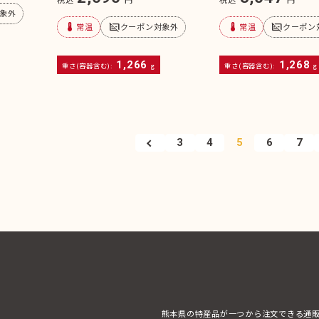
象外
device_thermostat
subtitles_off
device_thermostat
subtitles_off
常温
クーポン対象外
常温
クーポン
1,266
1,268
重さ(容器含む):
g
重さ(容器含む):
g
3
4
5
6
7
熊本県の特産品が一つから注文できる通