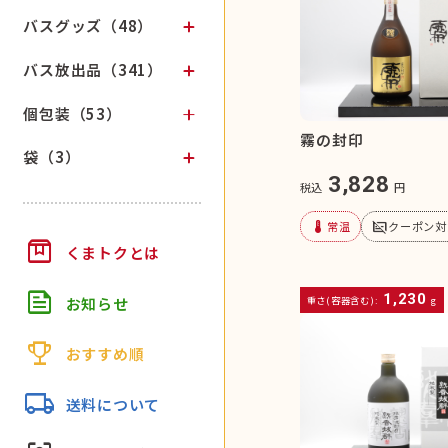
バスグッズ（48）
バス放出品（341）
個包装（53）
霧の封印
袋（3）
3,828
税込
円
device_thermostat
subtitles_off
常温
クーポン対
box
くまトクとは
feed
1,230
お知らせ
重さ(容器含む):
g
trophy
おすすめ順
local_shipping
送料について