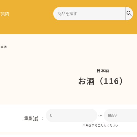
search
ご質問
日本酒
日本酒
お酒（116）
〜
重量(g)
半角数字でご入力ください