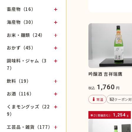
畜産物（16）
海産物（30）
お米・麺類（24）
おかず（45）
調味料・ジャム（3
7）
吟醸酒 吉祥瑞鷹
飲料（19）
1,760
税込
円
お酒（116）
device_thermostat
subtitles_off
常温
クーポン対
くまモングッズ（22
9）
1,254
重さ(容器含む):
g
工芸品・雑貨（177）