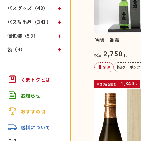
バスグッズ（48）
バス放出品（341）
個包装（53）
吟醸 香露
袋（3）
2,750
税込
円
device_thermostat
subtitles_off
常温
クーポン対
box
くまトクとは
1,340
重さ(容器含む):
g
feed
お知らせ
trophy
おすすめ順
local_shipping
送料について