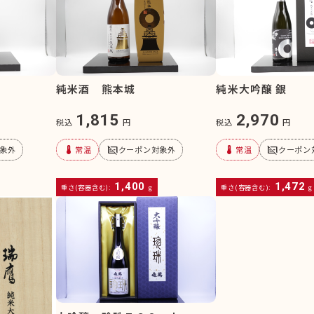
純米酒 熊本城
純米大吟醸 銀
1,815
2,970
税込
円
税込
円
device_thermostat
subtitles_off
device_thermostat
subtitles_off
象外
常温
クーポン対象外
常温
クーポン
1,400
1,472
重さ(容器含む):
g
重さ(容器含む):
g