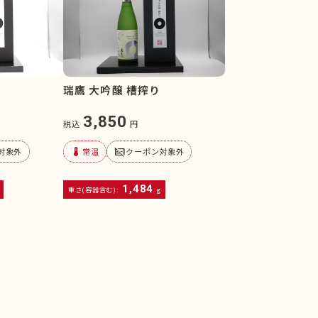
瑞鷹 大吟醸 槽搾り
3,850
税込
円
device_thermostat
subtitles_off
対象外
常温
クーポン対象外
1,484
重さ(容器含む):
g