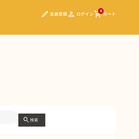
edit
person
shopping_cart
0
会員登録
ログイン
カート
search
検索