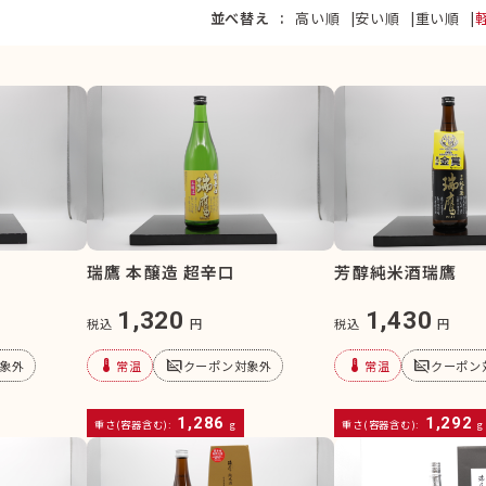
並べ替え
高い順
安い順
重い順
瑞鷹 本醸造 超辛口
芳醇純米酒瑞鷹
1,320
1,430
税込
円
税込
円
device_thermostat
subtitles_off
device_thermostat
subtitles_off
象外
常温
クーポン対象外
常温
クーポン
1,286
1,292
重さ(容器含む):
g
重さ(容器含む):
g