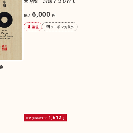
大吟醸 珍珠７２０ｍｌ
6,000
税込
円
device_thermostat
subtitles_off
常温
クーポン対象外
金
1,612
重さ(容器含む):
g