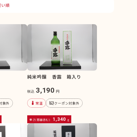
軽い順
純米吟醸 香露 箱入り
3,190
税込
円
device_thermostat
subtitles_off
対象外
常温
クーポン対象外
1,340
重さ(容器含む):
g