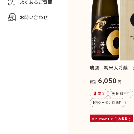
indeterminate_question_box
よくあるご質問
local_post_office
お問い合わせ
瑞鷹 純米大吟醸 
6,050
税込
円
device_thermostat
remove_shopping_cart
常温
同梱不可
subtitles_off
クーポン対象外
1,600
重さ(容器含む):
g