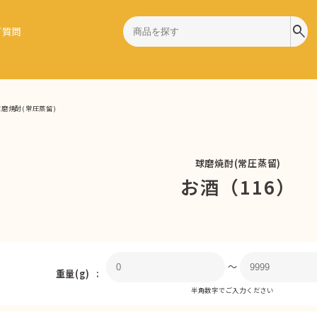
search
ご質問
球磨焼酎(常圧蒸留)
球磨焼酎(常圧蒸留)
お酒（116）
〜
重量(g)
半角数字でご入力ください