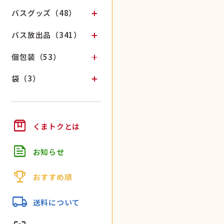
バスグッズ（48）
バス放出品（341）
個包装（53）
袋（3）
box
くまトクとは
feed
お知らせ
trophy
おすすめ順
local_shipping
送料について