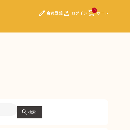
edit
person
shopping_cart
0
会員登録
ログイン
カート
search
検索