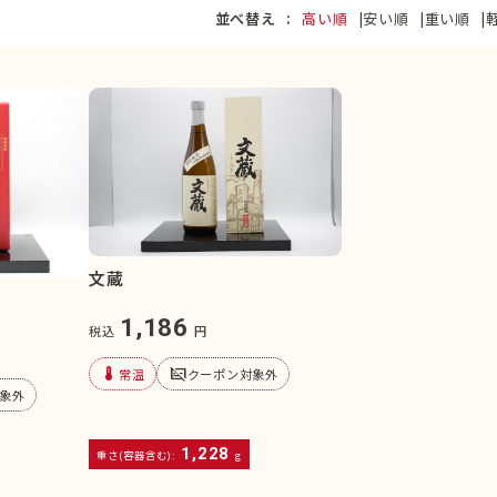
並べ替え
高い順
安い順
重い順
文蔵
1,186
税込
円
device_thermostat
subtitles_off
常温
クーポン対象外
象外
1,228
重さ(容器含む):
g