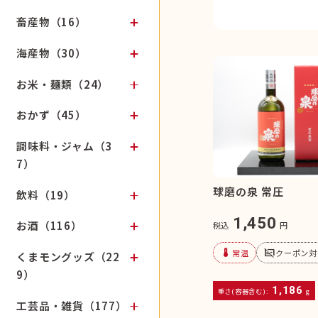
畜産物（16）
海産物（30）
お米・麺類（24）
おかず（45）
調味料・ジャム（3
7）
球磨の泉 常圧
飲料（19）
1,450
お酒（116）
税込
円
device_thermostat
subtitles_off
常温
クーポン対
くまモングッズ（22
9）
1,186
重さ(容器含む):
g
工芸品・雑貨（177）