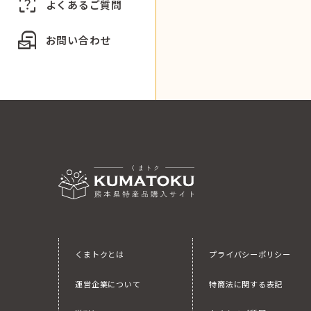
indeterminate_question_box
よくあるご質問
local_post_office
お問い合わせ
くまトクとは
プライバシーポリシー
運営企業について
特商法に関する表記