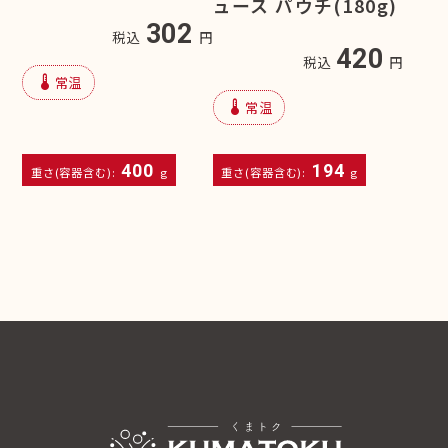
ュース パウチ(180g)
302
税込
円
420
税込
円
device_thermostat
常温
device_thermostat
常温
400
194
重さ(容器含む):
g
重さ(容器含む):
g