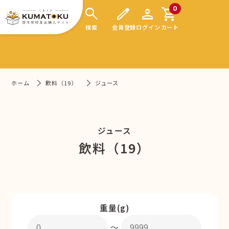
search
edit
person
shopping_cart
0
検索
会員登録
ログイン
カート
ホーム
飲料（19）
ジュース
ジュース
飲料（19）
重量(g)
〜