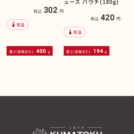
ュース パウチ(180g)
302
税込
円
420
税込
円
device_thermostat
常温
device_thermostat
常温
400
194
重さ(容器含む):
g
重さ(容器含む):
g