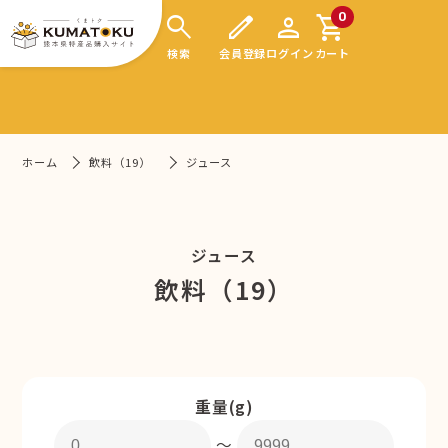
search
edit
person
shopping_cart
0
検索
会員登録
ログイン
カート
ホーム
飲料（19）
ジュース
ジュース
飲料（19）
重量(g)
〜