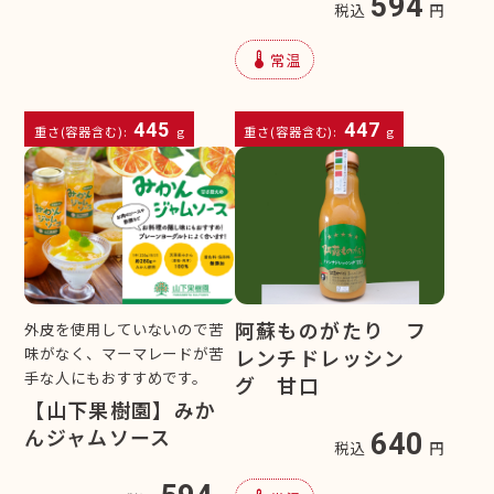
594
税込
円
device_thermostat
常温
445
447
重さ(容器含む):
g
重さ(容器含む):
g
阿蘇ものがたり フ
外皮を使用していないので苦
味がなく、マーマレードが苦
レンチドレッシン
手な人にもおすすめです。
グ 甘口
【山下果樹園】みか
んジャムソース
640
税込
円