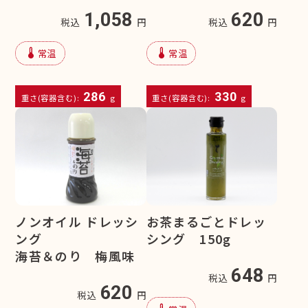
1,058
620
税込
円
税込
円
device_thermostat
device_thermostat
常温
常温
286
330
重さ(容器含む):
g
重さ(容器含む):
g
ノンオイル ドレッシ
お茶まるごとドレッ
ング
シング 150g
海苔＆のり 梅風味
648
税込
円
620
税込
円