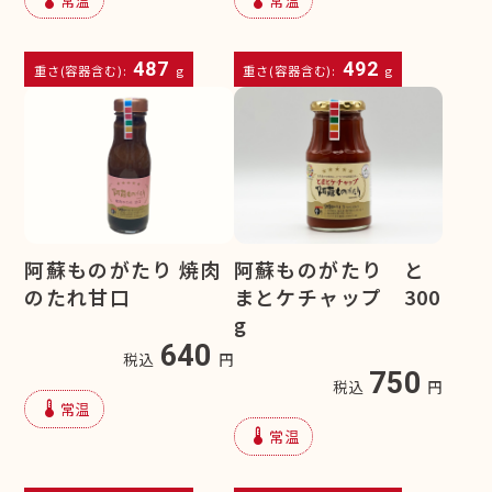
487
492
重さ(容器含む):
g
重さ(容器含む):
g
阿蘇ものがたり 焼肉
阿蘇ものがたり と
のたれ甘口
まとケチャップ 300
g
640
税込
円
750
税込
円
device_thermostat
常温
device_thermostat
常温