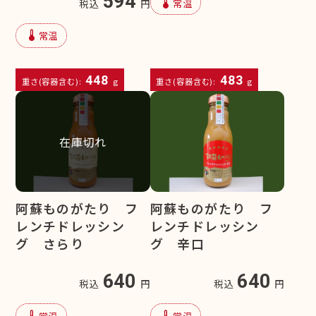
594
device_thermostat
常温
税込
円
device_thermostat
常温
448
483
重さ(容器含む):
g
重さ(容器含む):
g
在庫切れ
阿蘇ものがたり フ
阿蘇ものがたり フ
レンチドレッシン
レンチドレッシン
グ さらり
グ 辛口
640
640
税込
円
税込
円
device_thermostat
device_thermostat
常温
常温