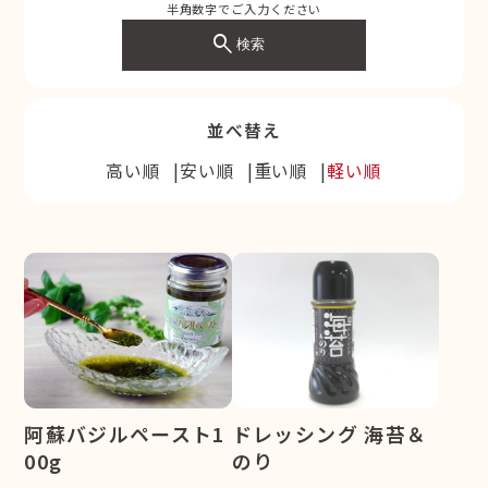
半角数字でご入力ください
search
検索
並べ替え
高い順
安い順
重い順
軽い順
阿蘇バジルペースト1
ドレッシング 海苔＆
00g
のり