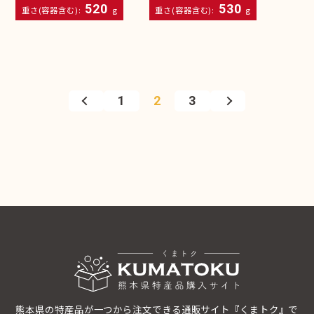
520
530
重さ(容器含む):
g
重さ(容器含む):
g
1
2
3
熊本県の特産品が一つから注文できる通販サイト『くまトク』で