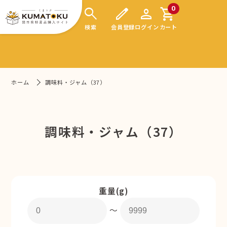
search
edit
person
shopping_cart
0
検索
会員登録
ログイン
カート
ホーム
調味料・ジャム（37）
調味料・ジャム（37）
重量(g)
〜