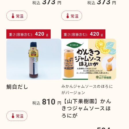
373
373
税込
円
税込
円
device_thermostat
device_thermostat
常温
常温
420
420
重さ(容器含む):
g
重さ(容器含む):
g
鯛白だし
みかんジャムソースのほろに
がバージョン
【山下果樹園】かん
810
税込
円
きつジャムソースほ
ろにが
device_thermostat
常温