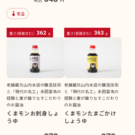
device_thermostat
常温
362
363
重さ(容器含む):
g
重さ(容器含む):
g
老舗蔵元山内本店の醸造技術
老舗蔵元山内本店の醸造技術
と「現代の名工」永田富浩の
と「現代の名工」永田富浩の
経験と業が織りなすこだわり
経験と業が織りなすこだわり
のお醤油
のお醤油
くまモンお刺身しょ
くまモンたまごかけ
うゆ
しょうゆ