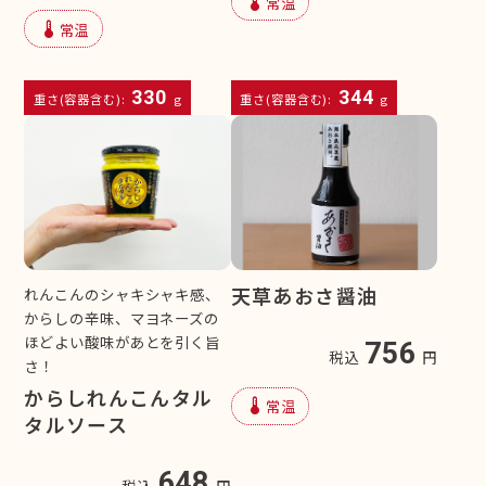
device_thermostat
常温
device_thermostat
常温
330
344
重さ(容器含む):
g
重さ(容器含む):
g
天草あおさ醤油
れんこんのシャキシャキ感、
からしの辛味、マヨネーズの
ほどよい酸味があとを引く旨
756
税込
円
さ！
からしれんこんタル
device_thermostat
常温
タルソース
648
税込
円