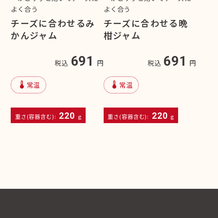
よく合う
よく合う
チーズに合わせるみ
チーズに合わせる晩
かんジャム
柑ジャム
691
691
税込
円
税込
円
device_thermostat
device_thermostat
常温
常温
220
220
重さ(容器含む):
g
重さ(容器含む):
g