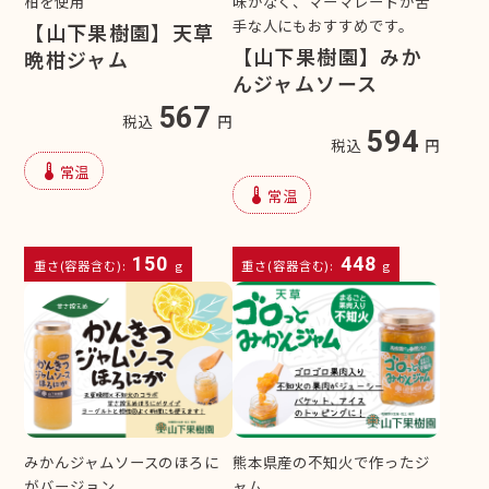
柑を使用
味がなく、マーマレードが苦
手な人にもおすすめです。
【山下果樹園】天草
【山下果樹園】みか
晩柑ジャム
んジャムソース
567
税込
円
594
税込
円
device_thermostat
常温
device_thermostat
常温
150
448
重さ(容器含む):
g
重さ(容器含む):
g
みかんジャムソースのほろに
熊本県産の不知火で作ったジ
がバージョン
ャム。