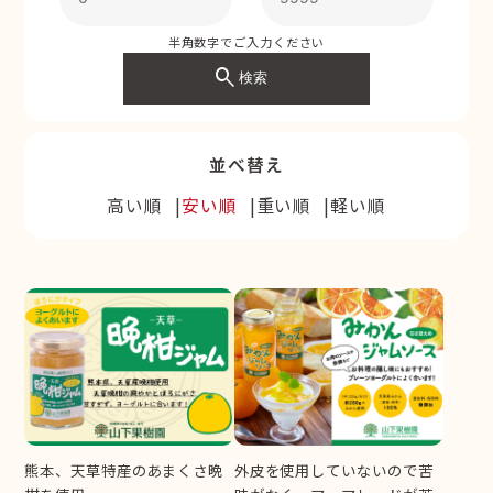
半角数字でご入力ください
search
検索
並べ替え
高い順
安い順
重い順
軽い順
熊本、天草特産のあまくさ晩
外皮を使用していないので苦