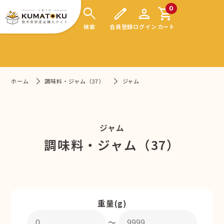
search
edit
person
shopping_cart
0
検索
会員登録
ログイン
カート
ホーム
調味料・ジャム（37）
ジャム
ジャム
調味料・ジャム（37）
重量(g)
〜