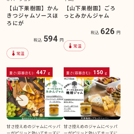
【山下果樹園】かん
【山下果樹園】ごろ
きつジャムソースほ
っとみかんジャム
ろにが
626
税込
円
594
税込
円
device_thermostat
常温
device_thermostat
常温
447
150
重さ(容器含む):
g
重さ(容器含む):
g
甘さ控えめのジャムにペッパ
甘さ控えめのジャムにペッパ
ーがピリッと効いてチーズに
ーがピリッと効いてチーズに