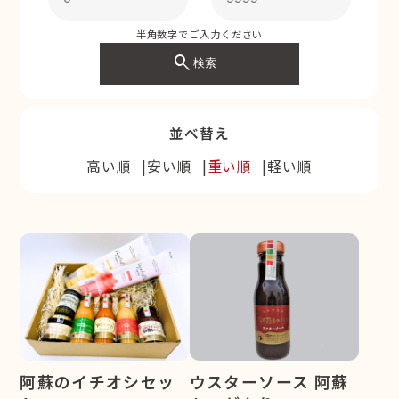
半角数字でご入力ください
search
検索
並べ替え
高い順
安い順
重い順
軽い順
阿蘇のイチオシセッ
ウスターソース 阿蘇