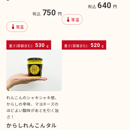
640
税込
円
750
税込
円
device_thermostat
常温
device_thermostat
常温
530
520
重さ(容器含む):
g
重さ(容器含む):
g
れんこんのシャキシャキ感、
からしの辛味、マヨネーズの
ほどよい酸味があとを引く旨
さ！
からしれんこんタル