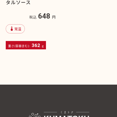
タルソース
648
税込
円
device_thermostat
常温
362
重さ(容器含む):
g