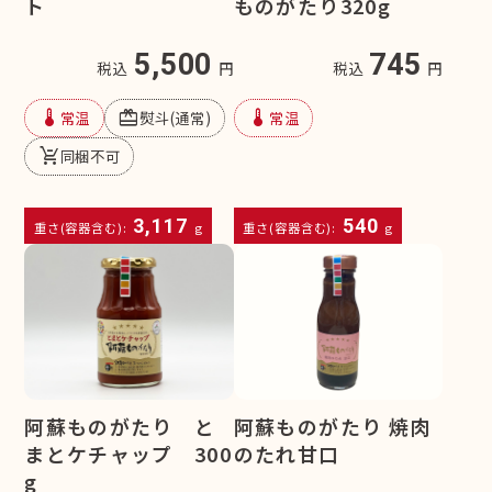
ト
ものがたり320g
5,500
745
税込
円
税込
円
device_thermostat
redeem
device_thermostat
常温
熨斗(通常)
常温
remove_shopping_cart
同梱不可
3,117
540
重さ(容器含む):
g
重さ(容器含む):
g
阿蘇ものがたり と
阿蘇ものがたり 焼肉
まとケチャップ 300
のたれ甘口
g