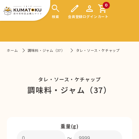
search
edit
person
shopping_cart
0
検索
会員登録
ログイン
カート
ホーム
調味料・ジャム（37）
タレ・ソース・ケチャップ
タレ・ソース・ケチャップ
調味料・ジャム（37）
重量(g)
〜