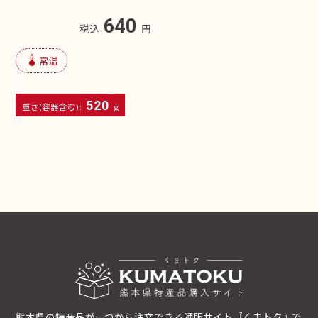
640
税込
円
device_thermostat
常温
520
重さ(容器含む):
g
熊本県の特産品が一つから注文できる通販サイト『くまトク』で