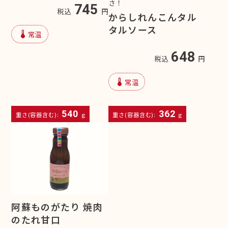
さ！
745
税込
円
からしれんこんタル
タルソース
device_thermostat
常温
648
税込
円
device_thermostat
常温
540
362
重さ(容器含む):
g
重さ(容器含む):
g
阿蘇ものがたり 焼肉
のたれ甘口