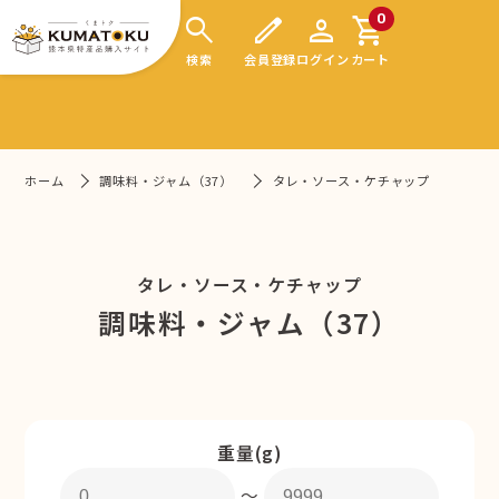
search
edit
person
shopping_cart
0
検索
会員登録
ログイン
カート
ホーム
調味料・ジャム（37）
タレ・ソース・ケチャップ
タレ・ソース・ケチャップ
調味料・ジャム（37）
重量(g)
〜