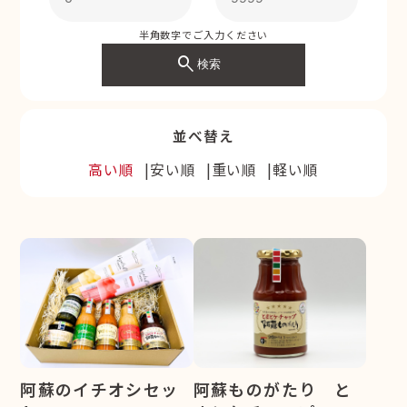
半角数字でご入力ください
search
検索
並べ替え
高い順
安い順
重い順
軽い順
阿蘇のイチオシセッ
阿蘇ものがたり と