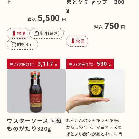
ト
まとケチャップ 300
g
5,500
税込
円
750
税込
円
device_thermostat
redeem
常温
熨斗(通常)
device_thermostat
常温
remove_shopping_cart
同梱不可
3,117
530
重さ(容器含む):
g
重さ(容器含む):
g
ウスターソース 阿蘇
れんこんのシャキシャキ感、
からしの辛味、マヨネーズの
ものがたり320g
ほどよい酸味があとを引く旨