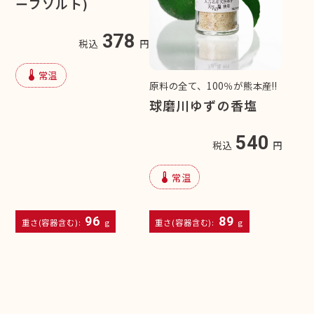
ーブソルト)
378
税込
円
device_thermostat
常温
原料の全て、100％が熊本産!!
球磨川ゆずの香塩
540
税込
円
device_thermostat
常温
96
89
重さ(容器含む):
g
重さ(容器含む):
g