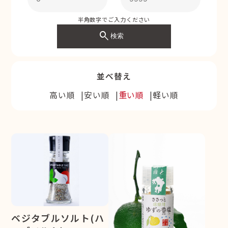
半角数字でご入力ください
search
検索
並べ替え
高い順
安い順
重い順
軽い順
ベジタブルソルト(ハ