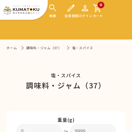
search
edit
person
shopping_cart
0
検索
会員登録
ログイン
カート
ホーム
調味料・ジャム（37）
塩・スパイス
塩・スパイス
調味料・ジャム（37）
重量(g)
〜