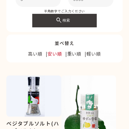
半角数字でご入力ください
search
検索
並べ替え
高い順
安い順
重い順
軽い順
ベジタブルソルト(ハ