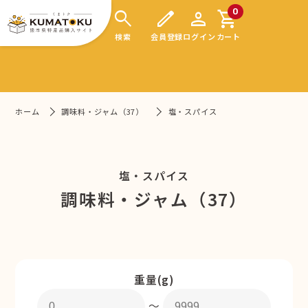
search
edit
person
shopping_cart
0
検索
会員登録
ログイン
カート
ホーム
調味料・ジャム（37）
塩・スパイス
塩・スパイス
調味料・ジャム（37）
重量(g)
〜