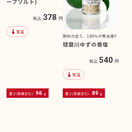
ーブソルト)
378
税込
円
device_thermostat
常温
原料の全て、100％が熊本産!!
球磨川ゆずの香塩
540
税込
円
device_thermostat
常温
96
89
重さ(容器含む):
g
重さ(容器含む):
g