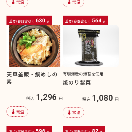
device_thermostat
device_thermostat
常温
常温
630
564
重さ(容器含む):
g
重さ(容器含む):
g
天草釜飯・鯛めしの
有明海産の海苔を使用
素
焼のり紫菜
1,296
1,080
税込
円
税込
円
device_thermostat
常温
device_thermostat
常温
596
82
重さ(容器含む):
g
重さ(容器含む):
g