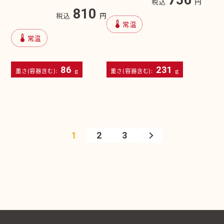
756
税込
円
810
税込
円
device_thermostat
常温
device_thermostat
常温
86
231
重さ(容器含む):
g
重さ(容器含む):
g
1
2
3