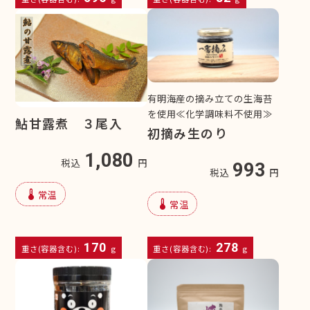
有明海産の摘み立ての生海苔
を使用≪化学調味料不使用≫
鮎甘露煮 ３尾入
初摘み生のり
1,080
税込
円
993
税込
円
device_thermostat
常温
device_thermostat
常温
170
278
重さ(容器含む):
g
重さ(容器含む):
g