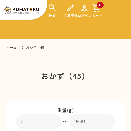
search
edit
person
shopping_cart
0
検索
会員登録
ログイン
カート
ホーム
おかず（45）
おかず（45）
重量(g)
〜