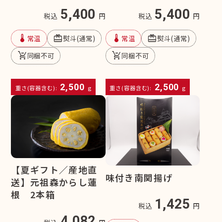
5,400
5,400
税込
円
税込
円
device_thermostat
redeem
device_thermostat
redeem
常温
熨斗(通常)
常温
熨斗(通常)
remove_shopping_cart
remove_shopping_cart
同梱不可
同梱不可
2,500
2,500
重さ(容器含む):
g
重さ(容器含む):
g
【夏ギフト／産地直
味付き南関揚げ
送】元祖森からし蓮
根 2本箱
1,425
税込
円
4,082