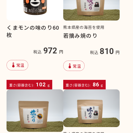
くまモンの味のり60
熊本県産の海苔を使用
枚
若摘み焼のり
972
810
税込
円
税込
円
device_thermostat
常温
device_thermostat
常温
102
86
重さ(容器含む):
g
重さ(容器含む):
g