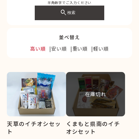
半角数字でご入力ください
search
検索
並べ替え
高い順
安い順
重い順
軽い順
在庫切れ
天草のイチオシセッ
くまもと県南のイチ
ト
オシセット