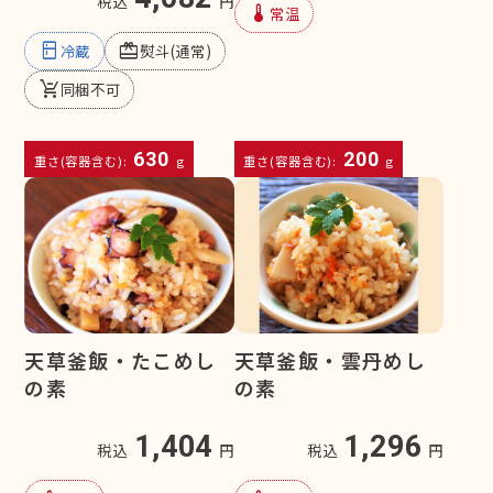
税込
円
device_thermostat
常温
kitchen
redeem
冷蔵
熨斗(通常)
remove_shopping_cart
同梱不可
630
200
重さ(容器含む):
g
重さ(容器含む):
g
天草釜飯・たこめし
天草釜飯・雲丹めし
の素
の素
1,404
1,296
税込
円
税込
円