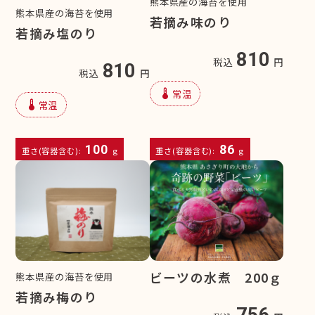
熊本県産の海苔を使用
熊本県産の海苔を使用
若摘み味のり
若摘み塩のり
810
税込
円
810
税込
円
device_thermostat
常温
device_thermostat
常温
100
86
重さ(容器含む):
g
重さ(容器含む):
g
ビーツの水煮 200ｇ
熊本県産の海苔を使用
若摘み梅のり