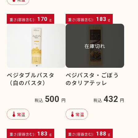
170
183
重さ(容器含む):
g
重さ(容器含む):
g
在庫切れ
ベジタブルパスタ
ベジパスタ・ごぼう
（白のパスタ）
のタリアテッレ
500
432
税込
円
税込
円
device_thermostat
device_thermostat
常温
常温
183
188
重さ(容器含む):
g
重さ(容器含む):
g