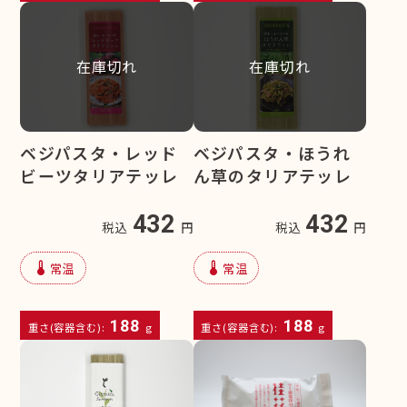
在庫切れ
在庫切れ
ベジパスタ・レッド
ベジパスタ・ほうれ
ビーツタリアテッレ
ん草のタリアテッレ
432
432
税込
円
税込
円
device_thermostat
device_thermostat
常温
常温
188
188
重さ(容器含む):
g
重さ(容器含む):
g