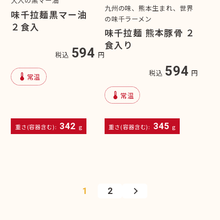
九州の味、熊本生まれ、世界
味千拉麺黒マー油
の味千ラーメン
２食入
味千拉麺 熊本豚骨 ２
食入り
594
税込
円
594
税込
円
device_thermostat
常温
device_thermostat
常温
342
345
重さ(容器含む):
g
重さ(容器含む):
g
1
2