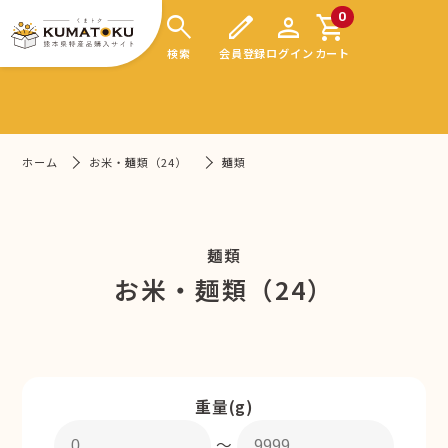
search
edit
person
shopping_cart
0
検索
会員登録
ログイン
カート
ホーム
お米・麺類（24）
麺類
麺類
お米・麺類（24）
重量(g)
〜