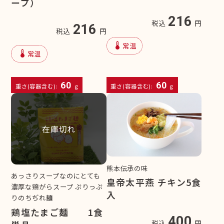
ープ）
216
税込
円
216
税込
円
device_thermostat
常温
device_thermostat
常温
60
60
重さ(容器含む):
g
重さ(容器含む):
g
在庫切れ
熊本伝承の味
あっさりスープなのにとても
皇帝太平燕 チキン5食
濃厚な鶏がらスープ ぷりっぷ
入
りのちぢれ麺
鶏塩たまご麺 1食
400
税込
円