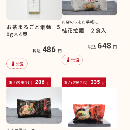
お店の味をお手軽に
お茶まるごと素麺 5
桂花拉麺 ２食入
0g×4束
648
税込
円
486
税込
円
device_thermostat
常温
device_thermostat
常温
206
335
重さ(容器含む):
g
重さ(容器含む):
g
大人の黒マー油