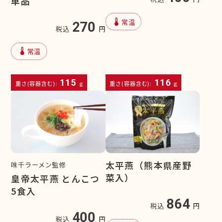
単品
device_thermostat
常温
270
税込
円
device_thermostat
常温
115
116
重さ(容器含む):
g
重さ(容器含む):
g
太平燕（熊本県産野
味千ラーメン監修
菜入）
皇帝太平燕 とんこつ
5食入
864
税込
円
400
税込
円