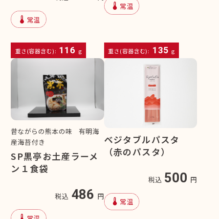
device_thermostat
常温
device_thermostat
常温
116
135
重さ(容器含む):
g
重さ(容器含む):
g
昔ながらの熊本の味 有明海
ベジタブルパスタ
産海苔付き
（赤のパスタ）
SP黒亭お土産ラーメ
ン１食袋
500
税込
円
486
税込
円
device_thermostat
常温
device_thermostat
常温