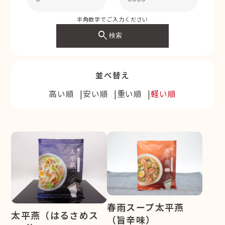
半角数字でご入力ください
search
検索
並べ替え
高い順
安い順
重い順
軽い順
春雨スープ太平燕
太平燕（はるさめス
（旨辛味）