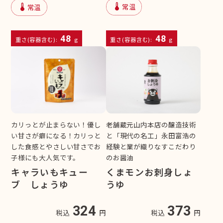
device_thermostat
device_thermostat
常温
常温
48
48
重さ(容器含む):
g
重さ(容器含む):
g
カリっとが止まらない！優し
老舗蔵元山内本店の醸造技術
い甘さが癖になる！カリっと
と「現代の名工」永田富浩の
した食感とやさしい甘さでお
経験と業が織りなすこだわり
子様にも大人気です。
のお醤油
キャラいもキュー
くまモンお刺身しょ
ブ しょうゆ
うゆ
324
373
税込
円
税込
円