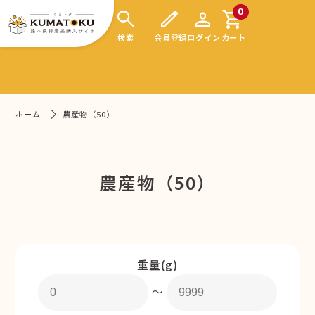
search
edit
person
shopping_cart
0
検索
会員登録
ログイン
カート
ホーム
農産物（50）
農産物（50）
重量(g)
〜