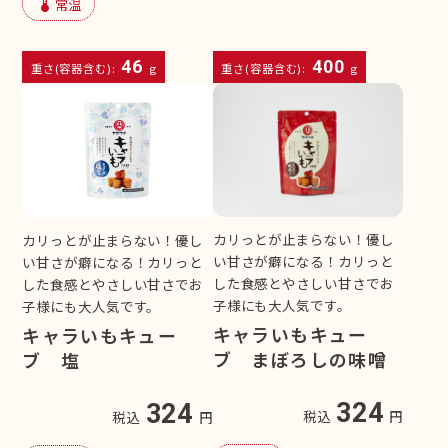
device_thermostat
常温
46
400
重さ(容器含む):
g
重さ(容器含む):
g
カリっとが止まらない！優し
カリっとが止まらない！優し
い甘さが癖になる！カリっと
い甘さが癖になる！カリっと
した食感とやさしい甘さでお
した食感とやさしい甘さでお
子様にも大人気です。
子様にも大人気です。
キャラいもキュー
キャラいもキュー
ブ まぼろしの味噌
ブ 塩
324
324
税込
円
税込
円