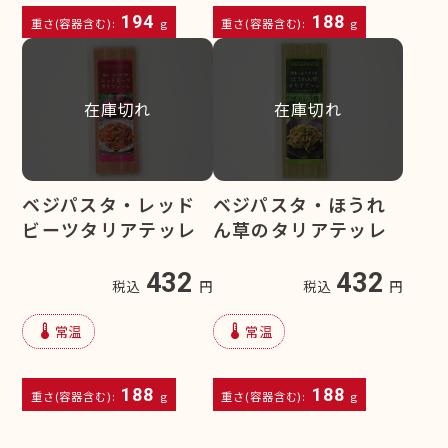
194
188
重さ(容器含む):
g
重さ(容器含む):
g
在庫切れ
在庫切れ
ベジパスタ・レッド
ベジパスタ・ほうれ
ビーツタリアテッレ
ん草のタリアテッレ
432
432
税込
円
税込
円
device_thermostat
device_thermostat
常温
常温
188
188
重さ(容器含む):
g
重さ(容器含む):
g