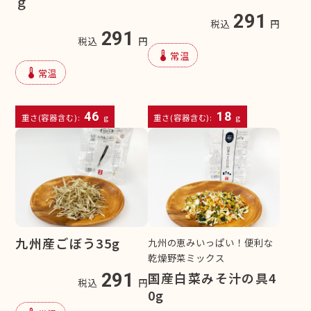
ｇ
291
税込
円
291
税込
円
device_thermostat
常温
device_thermostat
常温
46
18
重さ(容器含む):
g
重さ(容器含む):
g
九州産ごぼう35g
九州の恵みいっぱい！便利な
乾燥野菜ミックス
国産白菜みそ汁の具4
291
税込
円
0g