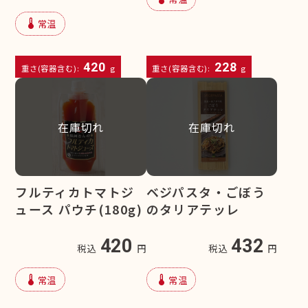
device_thermostat
常温
420
228
重さ(容器含む):
g
重さ(容器含む):
g
在庫切れ
在庫切れ
フルティカトマトジ
ベジパスタ・ごぼう
ュース パウチ(180g)
のタリアテッレ
420
432
税込
円
税込
円
device_thermostat
device_thermostat
常温
常温