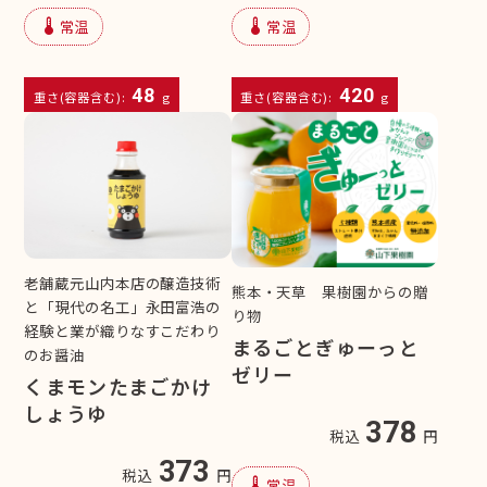
device_thermostat
device_thermostat
常温
常温
48
420
重さ(容器含む):
g
重さ(容器含む):
g
老舗蔵元山内本店の醸造技術
熊本・天草 果樹園からの贈
と「現代の名工」永田富浩の
り物
経験と業が織りなすこだわり
まるごとぎゅーっと
のお醤油
ゼリー
くまモンたまごかけ
しょうゆ
378
税込
円
373
税込
円
device_thermostat
常温