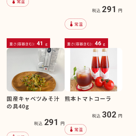
device_thermostat
常温
291
税込
円
device_thermostat
常温
41
46
重さ(容器含む):
g
重さ(容器含む):
g
熊本トマトコーラ
国産キャベツみそ汁
の具40g
302
税込
円
291
税込
円
device_thermostat
常温