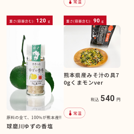
device_thermostat
常温
120
90
重さ(容器含む):
g
重さ(容器含む):
g
熊本県産みそ汁の具7
0gくまモンver
540
税込
円
device_thermostat
常温
原料の全て、100％が熊本産!!
球磨川ゆずの香塩