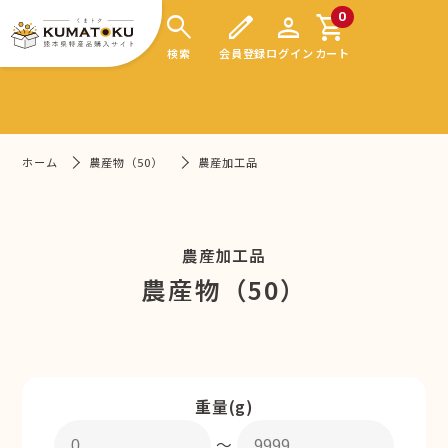
search
edit
person
shopping_cart
0
検索
会員登録
ログイン
カート
ホーム
農産物（50）
農産加工品
農産加工品
農産物（50）
重量(g)
〜