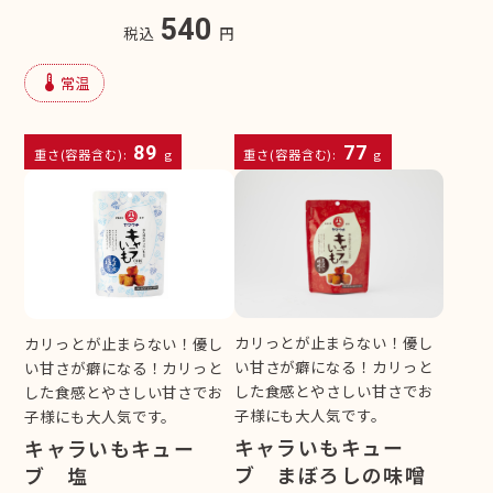
540
税込
円
device_thermostat
常温
89
77
重さ(容器含む):
g
重さ(容器含む):
g
カリっとが止まらない！優し
カリっとが止まらない！優し
い甘さが癖になる！カリっと
い甘さが癖になる！カリっと
した食感とやさしい甘さでお
した食感とやさしい甘さでお
子様にも大人気です。
子様にも大人気です。
キャラいもキュー
キャラいもキュー
ブ まぼろしの味噌
ブ 塩