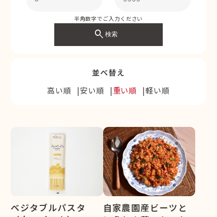
半角数字でご入力ください
search
検索
並べ替え
高い順
安い順
重い順
軽い順
ベジタブルパスタ
自家農園産ビーツと