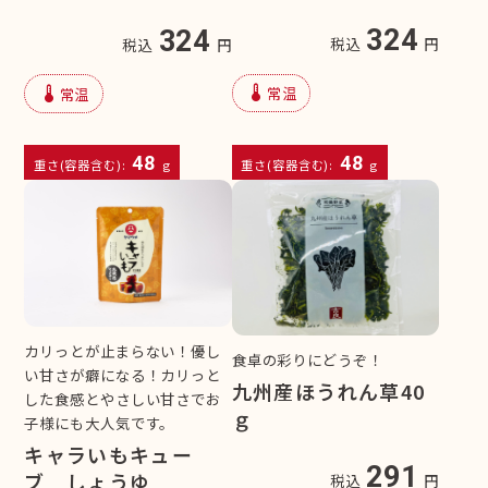
324
324
税込
円
税込
円
device_thermostat
device_thermostat
常温
常温
48
48
重さ(容器含む):
g
重さ(容器含む):
g
カリっとが止まらない！優し
食卓の彩りにどうぞ！
い甘さが癖になる！カリっと
九州産ほうれん草40
した食感とやさしい甘さでお
ｇ
子様にも大人気です。
キャラいもキュー
291
ブ しょうゆ
税込
円