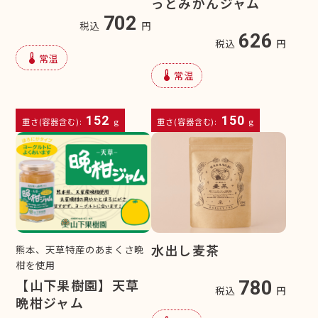
っとみかんジャム
702
税込
円
626
税込
円
device_thermostat
常温
device_thermostat
常温
152
150
重さ(容器含む):
g
重さ(容器含む):
g
水出し麦茶
熊本、天草特産のあまくさ晩
柑を使用
【山下果樹園】天草
780
税込
円
晩柑ジャム