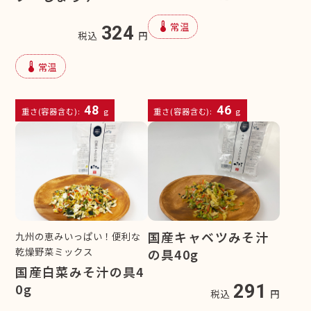
device_thermostat
常温
324
税込
円
device_thermostat
常温
48
46
重さ(容器含む):
g
重さ(容器含む):
g
国産キャベツみそ汁
九州の恵みいっぱい！便利な
乾燥野菜ミックス
の具40g
国産白菜みそ汁の具4
0g
291
税込
円