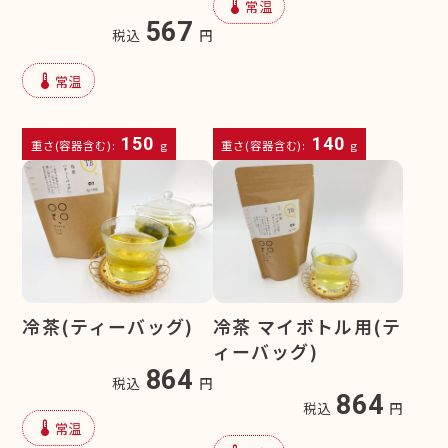
device_thermostat
常温
567
税込
円
device_thermostat
常温
150
140
重さ(容器含む):
g
重さ(容器含む):
g
冷茶(ティーバッグ)
冷茶 マイボトル用(テ
ィーバッグ)
864
税込
円
864
税込
円
device_thermostat
常温