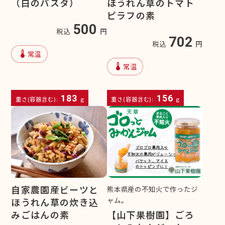
（白のパスタ）
ほうれん草のトマト
ピラフの素
500
税込
円
702
税込
円
device_thermostat
常温
device_thermostat
常温
183
156
重さ(容器含む):
g
重さ(容器含む):
g
自家農園産ビーツと
熊本県産の不知火で作ったジ
ャム。
ほうれん草の炊き込
【山下果樹園】ごろ
みごはんの素