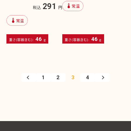
291
device_thermostat
常温
税込
円
device_thermostat
常温
46
46
重さ(容器含む):
g
重さ(容器含む):
g
1
2
3
4