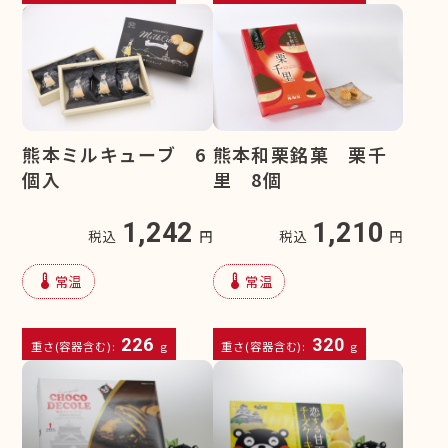
熊本ミルキューブ 6
熊本和栗銘菓 栗千
個入
里 8個
1,242
1,210
税込
円
税込
円
device_thermostat
device_thermostat
常温
常温
226
320
重さ(容器含む):
g
重さ(容器含む):
g