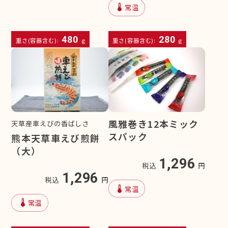
device_thermostat
常温
480
280
重さ(容器含む):
g
重さ(容器含む):
g
風雅巻き12本ミック
天草産車えびの香ばしさ
スパック
熊本天草車えび煎餅
（大）
1,296
税込
円
1,296
税込
円
device_thermostat
常温
device_thermostat
常温