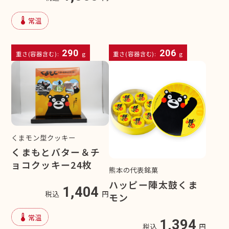
device_thermostat
常温
290
206
重さ(容器含む):
g
重さ(容器含む):
g
くまモン型クッキー
くまもとバター＆チ
ョコクッキー24枚
熊本の代表銘菓
ハッピー陣太鼓くま
1,404
税込
円
モン
device_thermostat
常温
1,394
税込
円