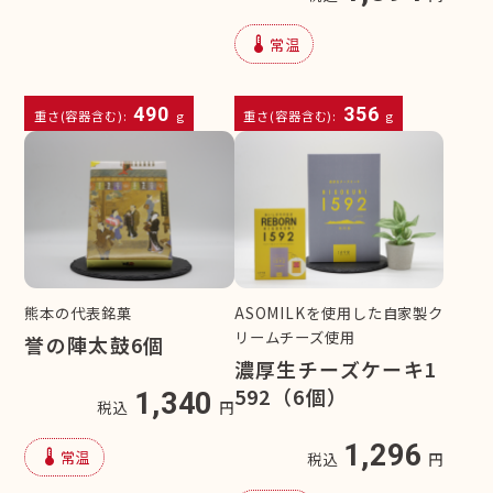
device_thermostat
常温
490
356
重さ(容器含む):
g
重さ(容器含む):
g
熊本の代表銘菓
ASOMILKを使用した自家製ク
リームチーズ使用
誉の陣太鼓6個
濃厚生チーズケーキ1
592（6個）
1,340
税込
円
1,296
device_thermostat
常温
税込
円