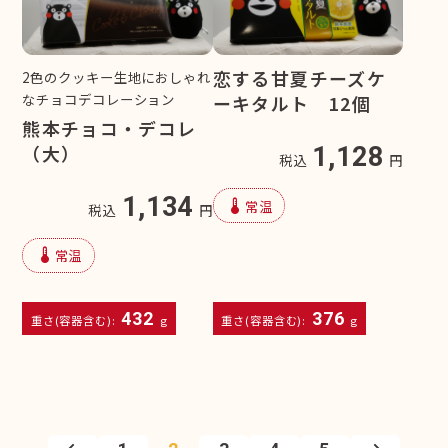
恋する甘夏チーズケ
2色のクッキー生地におしゃれ
なチョコデコレーション
ーキタルト 12個
熊本チョコ・デコレ
（大）
1,128
税込
円
1,134
device_thermostat
常温
税込
円
device_thermostat
常温
432
376
重さ(容器含む):
g
重さ(容器含む):
g