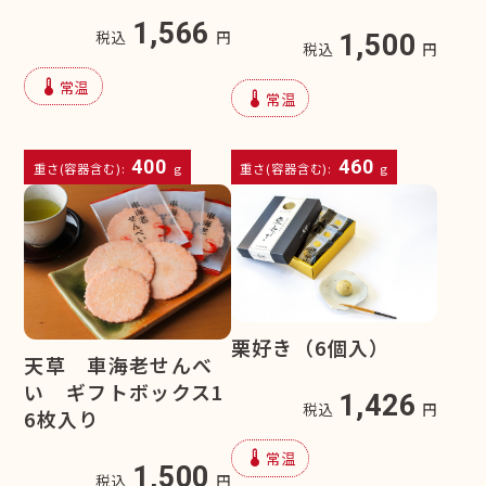
1,566
税込
円
1,500
税込
円
device_thermostat
常温
device_thermostat
常温
400
460
重さ(容器含む):
g
重さ(容器含む):
g
栗好き（6個入）
天草 車海老せんべ
い ギフトボックス1
1,426
税込
円
6枚入り
device_thermostat
常温
1,500
税込
円