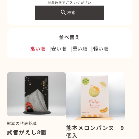
半角数字でご入力ください
search
検索
並べ替え
高い順
安い順
重い順
軽い順
熊本の代表銘菓
熊本メロンパンヌ 9
武者がえし8個
個入