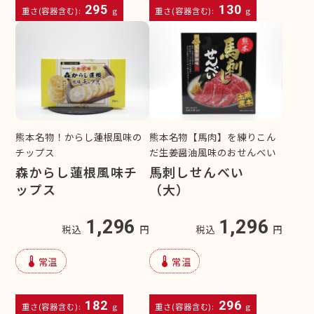
295
130
重さ(容器含む):
g
重さ(容器含む):
g
熊本名物！からし蓮根風味の
熊本名物【馬肉】を練りこん
チップス
だ生姜醤油風味のおせんべい
森からし蓮根風味チ
馬刺しせんべい
ップス
（大）
1,296
1,296
税込
円
税込
円
device_thermostat
device_thermostat
常温
常温
182
296
重さ(容器含む):
g
重さ(容器含む):
g