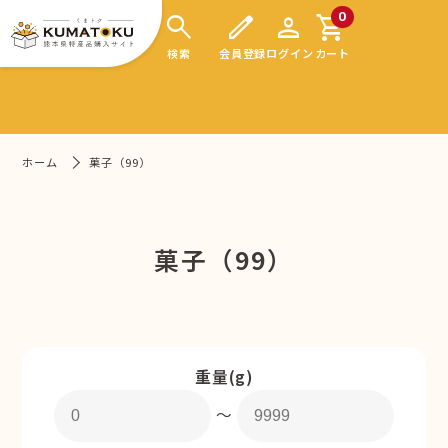
search
edit
person
shopping_cart
0
検索
会員登録
ログイン
カート
ホーム
菓子（99）
菓子（99）
重量(g)
〜