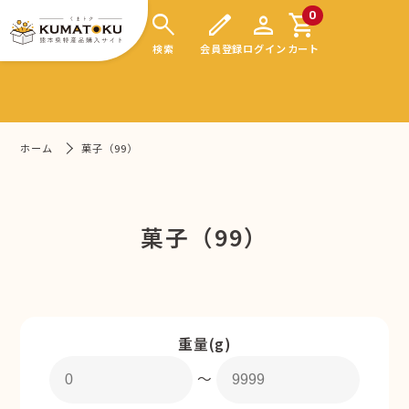
search
edit
person
shopping_cart
0
検索
会員登録
ログイン
カート
ホーム
菓子（99）
菓子（99）
重量(g)
〜