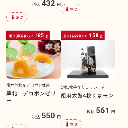
432
税込
円
device_thermostat
常温
device_thermostat
常温
185
158
重さ(容器含む):
g
重さ(容器含む):
g
熊本芦北産デコポン使用
1枚1枚手作りしています
芦北 デコポンゼリ
胡麻太鼓4枚くまモン
ー
561
税込
円
550
税込
円
device_thermostat
常温