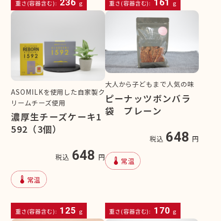
236
161
重さ(容器含む):
g
重さ(容器含む):
g
大人から子どもまで人気の味
ASOMILKを使用した自家製ク
ピーナッツボンバラ
リームチーズ使用
袋 プレーン
濃厚生チーズケーキ1
592（3個）
648
税込
円
648
税込
円
device_thermostat
常温
device_thermostat
常温
125
170
重さ(容器含む):
g
重さ(容器含む):
g