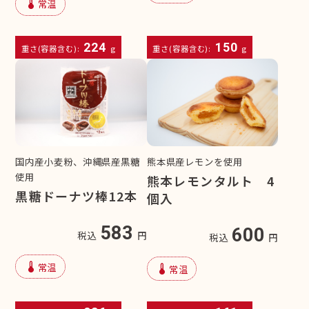
device_thermostat
常温
224
150
重さ(容器含む):
g
重さ(容器含む):
g
国内産小麦粉、沖縄県産黒糖
熊本県産レモンを使用
使用
熊本レモンタルト 4
黒糖ドーナツ棒12本
個入
583
600
税込
円
税込
円
device_thermostat
常温
device_thermostat
常温