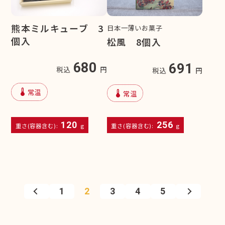
熊本ミルキューブ 3
日本一薄いお菓子
個入
松風 8個入
680
691
税込
円
税込
円
device_thermostat
常温
device_thermostat
常温
120
256
重さ(容器含む):
g
重さ(容器含む):
g
1
2
3
4
5