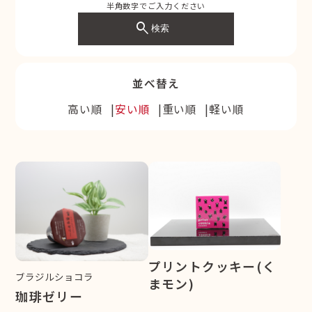
半角数字でご入力ください
search
検索
並べ替え
高い順
安い順
重い順
軽い順
プリントクッキー(く
ブラジルショコラ
まモン)
珈琲ゼリー