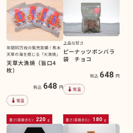
上品な甘さ
年間80万枚の販売実績！熊本
ピーナッツボンバラ
天草の海を感じる「大漁焼」
袋 チョコ
天草大漁焼（旨口4
枚）
648
税込
円
648
税込
円
device_thermostat
常温
device_thermostat
常温
220
180
重さ(容器含む):
g
重さ(容器含む):
g