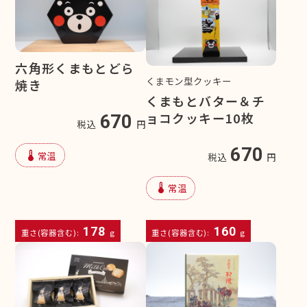
六角形くまもとどら
くまモン型クッキー
焼き
くまもとバター＆チ
ョコクッキー10枚
670
税込
円
670
device_thermostat
常温
税込
円
device_thermostat
常温
178
160
重さ(容器含む):
g
重さ(容器含む):
g