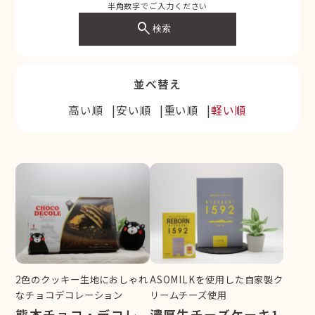
半角数字でご入力ください
search
検索
並べ替え
高い順
安い順
重い順
軽い順
2色のクッキー生地におしゃれ
ASOMILKを使用した自家製ク
なチョコデコレーション
リームチーズ使用
熊本チョコ・デコレ
濃厚生チーズケーキ1