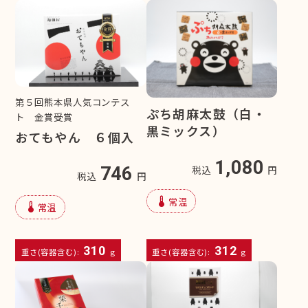
第５回熊本県人気コンテス
ぷち胡麻太鼓（白・
ト 金賞受賞
黒ミックス）
おてもやん ６個入
1,080
746
税込
円
税込
円
device_thermostat
常温
device_thermostat
常温
310
312
重さ(容器含む):
g
重さ(容器含む):
g