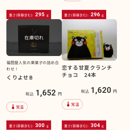
295
296
重さ(容器含む):
g
重さ(容器含む):
g
在庫切れ
福田屋人気の栗菓子の詰め合
恋する甘夏クランチ
わせ！
チョコ 24本
くりよせB
1,620
1,652
税込
円
税込
円
device_thermostat
常温
device_thermostat
常温
300
304
重さ(容器含む):
g
重さ(容器含む):
g