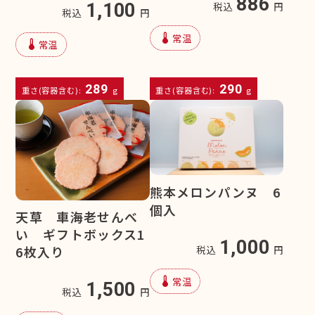
886
税込
円
1,100
税込
円
device_thermostat
常温
device_thermostat
常温
289
290
重さ(容器含む):
g
重さ(容器含む):
g
熊本メロンパンヌ 6
個入
天草 車海老せんべ
い ギフトボックス1
1,000
税込
円
6枚入り
device_thermostat
常温
1,500
税込
円