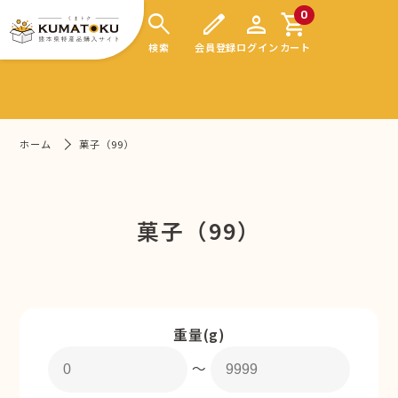
search
edit
person
shopping_cart
0
検索
会員登録
ログイン
カート
ホーム
菓子（99）
菓子（99）
重量(g)
〜