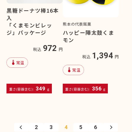
黒糖ドーナツ棒16本
入
熊本の代表銘菓
「くまモンビレッ
ジ」パッケージ
ハッピー陣太鼓くま
モン
972
税込
円
1,394
税込
円
device_thermostat
常温
device_thermostat
常温
349
356
重さ(容器含む):
g
重さ(容器含む):
g
2
3
4
5
6