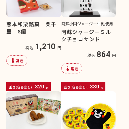
熊本和栗銘菓 栗千
阿蘇小国ジャージー牛乳使用
里 8個
阿蘇ジャージーミル
クチョコサンド
1,210
税込
円
864
税込
円
device_thermostat
常温
device_thermostat
常温
320
330
重さ(容器含む):
g
重さ(容器含む):
g