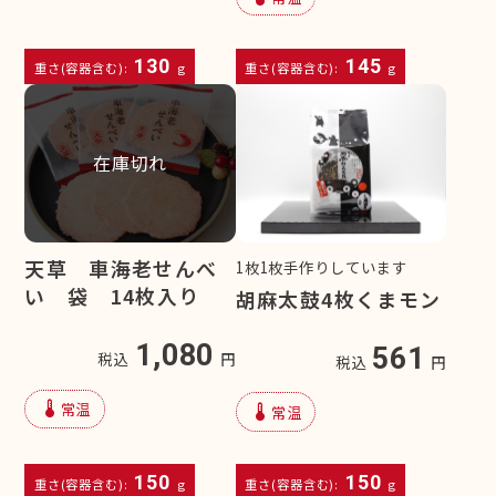
130
145
重さ(容器含む):
g
重さ(容器含む):
g
在庫切れ
天草 車海老せんべ
1枚1枚手作りしています
い 袋 14枚入り
胡麻太鼓4枚くまモン
1,080
561
税込
円
税込
円
device_thermostat
常温
device_thermostat
常温
150
150
重さ(容器含む):
g
重さ(容器含む):
g