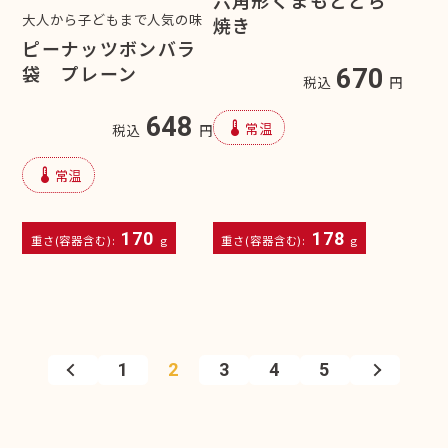
六角形くまもとどら
大人から子どもまで人気の味
焼き
ピーナッツボンバラ
袋 プレーン
670
税込
円
648
device_thermostat
常温
税込
円
device_thermostat
常温
170
178
重さ(容器含む):
g
重さ(容器含む):
g
1
2
3
4
5