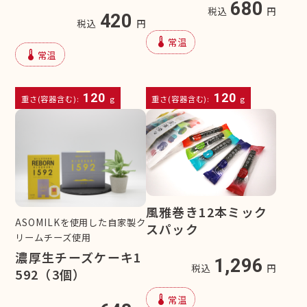
680
税込
円
420
税込
円
device_thermostat
常温
device_thermostat
常温
120
120
重さ(容器含む):
g
重さ(容器含む):
g
風雅巻き12本ミック
ASOMILKを使用した自家製ク
スパック
リームチーズ使用
濃厚生チーズケーキ1
1,296
税込
円
592（3個）
device_thermostat
常温