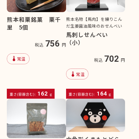
熊本和栗銘菓 栗千
熊本名物【馬肉】を練りこん
だ生姜醤油風味のおせんべい
里 5個
馬刺しせんべい
（小）
756
税込
円
702
device_thermostat
常温
税込
円
device_thermostat
常温
162
164
重さ(容器含む):
g
重さ(容器含む):
g