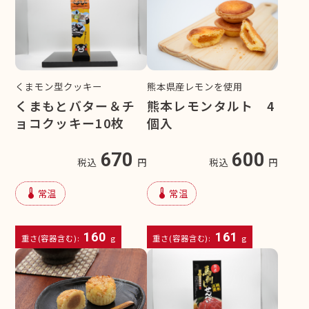
くまモン型クッキー
熊本県産レモンを使用
くまもとバター＆チ
熊本レモンタルト 4
ョコクッキー10枚
個入
670
600
税込
円
税込
円
device_thermostat
device_thermostat
常温
常温
160
161
重さ(容器含む):
g
重さ(容器含む):
g