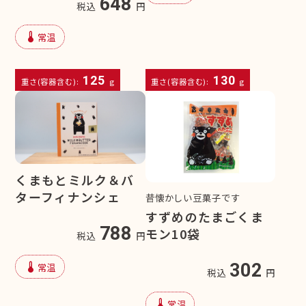
648
税込
円
device_thermostat
常温
125
130
重さ(容器含む):
g
重さ(容器含む):
g
くまもとミルク＆バ
ターフィナンシェ
昔懐かしい豆菓子です
すずめのたまごくま
788
モン10袋
税込
円
device_thermostat
302
常温
税込
円
device_thermostat
常温