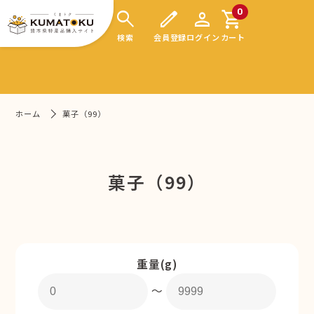
search
edit
person
shopping_cart
0
検索
会員登録
ログイン
カート
ホーム
菓子（99）
菓子（99）
重量(g)
〜