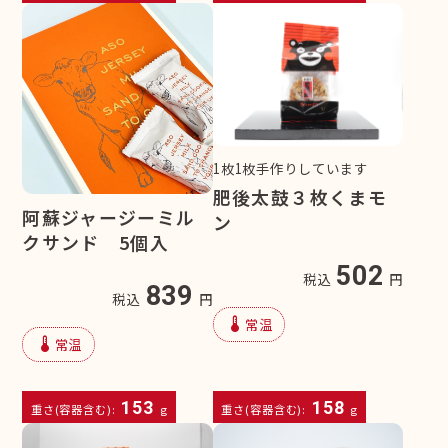
1枚1枚手作りしています
肥後太鼓３枚くまモ
阿蘇ジャージーミル
ン
クサンド 5個入
502
税込
円
839
税込
円
device_thermostat
常温
device_thermostat
常温
153
158
重さ(容器含む):
g
重さ(容器含む):
g