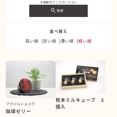
半角数字でご入力ください
search
検索
並べ替え
高い順
安い順
重い順
軽い順
熊本ミルキューブ 3
ブラジルショコラ
個入
珈琲ゼリー