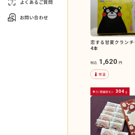
indeterminate_question_box
よくあるご質問
local_post_office
お問い合わせ
恋する甘夏クランチ
4本
1,620
税込
円
device_thermostat
常温
304
重さ(容器含む):
g