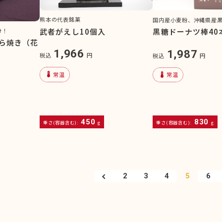
熊本の代表銘菓
国内産小麦粉、沖縄県産
武者がえし10個入
黒糖ドーナツ棒40
け！
ら焼き（花
1,966
1,987
税込
円
税込
円
device_thermostat
device_thermostat
常温
常温
450
830
重さ(容器含む):
g
重さ(容器含む):
g
2
3
4
5
6