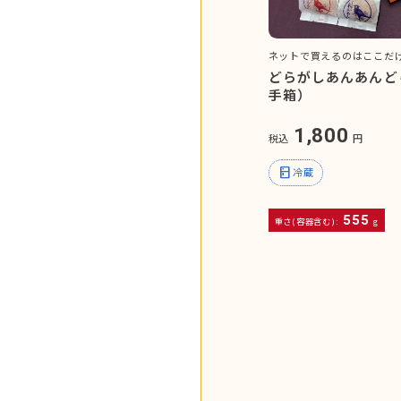
ネットで買えるのはここだ
どらがしあんあんど
手箱）
1,800
税込
円
kitchen
冷蔵
555
重さ(容器含む):
g