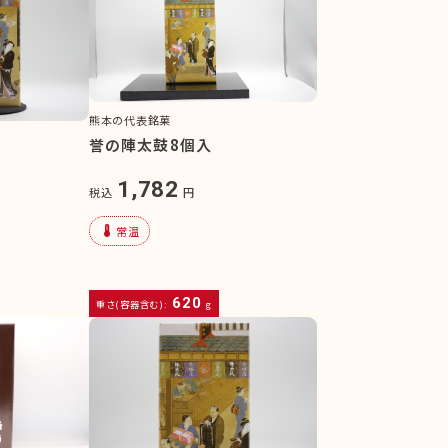
熊本の代表銘菓
誉の陣太鼓8個入
1,782
税込
円
device_thermostat
常温
620
重さ(容器含む):
g