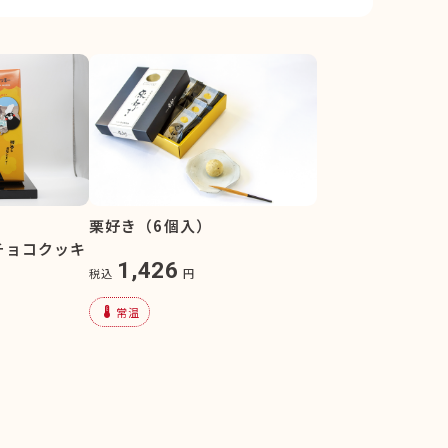
栗好き（6個入）
チョコクッキ
1,426
税込
円
device_thermostat
常温