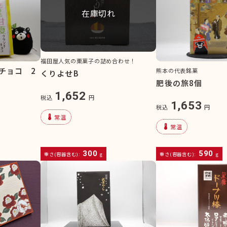
在庫切れ
福田屋人気の栗菓子の詰め合わせ！
チョコ 2
熊本の代表銘菓
くりよせB
肥後の旅8個
1,652
税込
円
1,653
税込
円
device_thermostat
常温
device_thermostat
常温
300
590
重さ(容器含む):
g
重さ(容器含む):
g