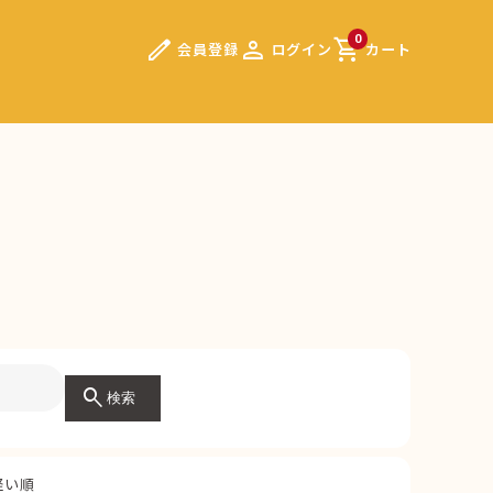
edit
person
shopping_cart
0
会員登録
ログイン
カート
search
検索
軽い順