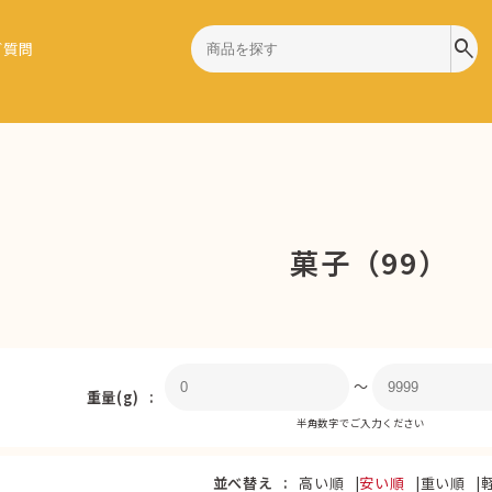
search
ご質問
菓子（99）
〜
重量(g)
半角数字でご入力ください
並べ替え
高い順
安い順
重い順