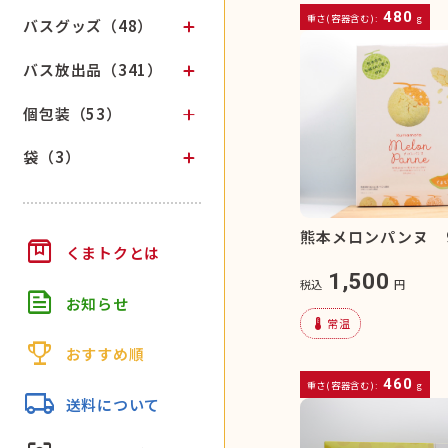
480
重さ(容器含む):
g
バスグッズ（48）
バス放出品（341）
個包装（53）
袋（3）
熊本メロンパンヌ 
box
くまトクとは
1,500
税込
円
feed
お知らせ
device_thermostat
常温
trophy
おすすめ順
460
重さ(容器含む):
g
local_shipping
送料について