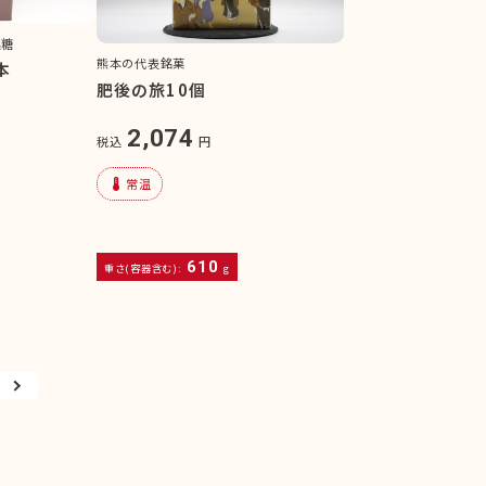
黒糖
熊本の代表銘菓
本
肥後の旅10個
2,074
税込
円
device_thermostat
常温
610
重さ(容器含む):
g