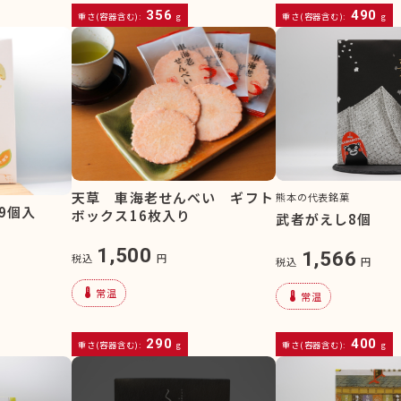
356
490
重さ(容器含む):
g
重さ(容器含む):
g
天草 車海老せんべい ギフト
熊本の代表銘菓
9個入
ボックス16枚入り
武者がえし8個
1,500
1,566
税込
円
税込
円
device_thermostat
常温
device_thermostat
常温
290
400
重さ(容器含む):
g
重さ(容器含む):
g