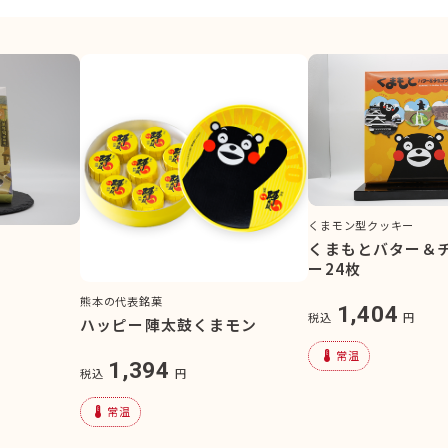
くまモン型クッキー
くまもとバター＆
ー24枚
熊本の代表銘菓
1,404
税込
円
ハッピー陣太鼓くまモン
device_thermostat
常温
1,394
税込
円
device_thermostat
常温