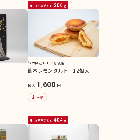
206
重さ(容器含む):
g
熊本県産レモンを使用
熊本レモンタルト 12個入
1,600
税込
円
device_thermostat
常温
404
重さ(容器含む):
g