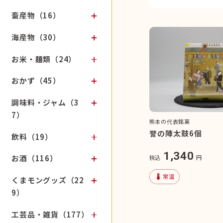
畜産物（16）
海産物（30）
お米・麺類（24）
おかず（45）
調味料・ジャム（3
7）
熊本の代表銘菓
誉の陣太鼓6個
飲料（19）
1,340
お酒（116）
税込
円
device_thermostat
常温
くまモングッズ（22
9）
工芸品・雑貨（177）