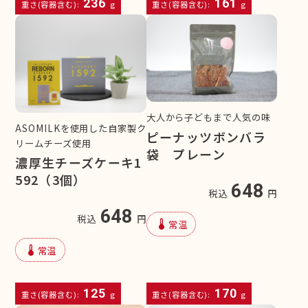
236
161
重さ(容器含む):
g
重さ(容器含む):
g
大人から子どもまで人気の味
ASOMILKを使用した自家製ク
ピーナッツボンバラ
リームチーズ使用
袋 プレーン
濃厚生チーズケーキ1
592（3個）
648
税込
円
648
税込
円
device_thermostat
常温
device_thermostat
常温
125
170
重さ(容器含む):
g
重さ(容器含む):
g