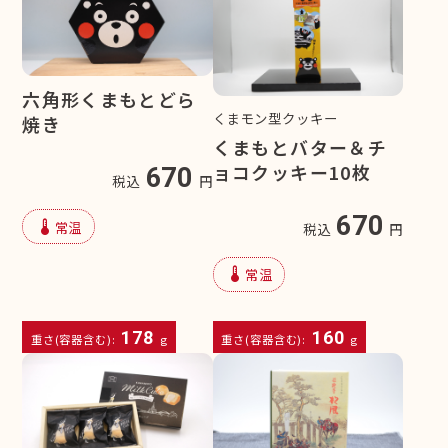
六角形くまもとどら
くまモン型クッキー
焼き
くまもとバター＆チ
ョコクッキー10枚
670
税込
円
670
device_thermostat
常温
税込
円
device_thermostat
常温
178
160
重さ(容器含む):
g
重さ(容器含む):
g