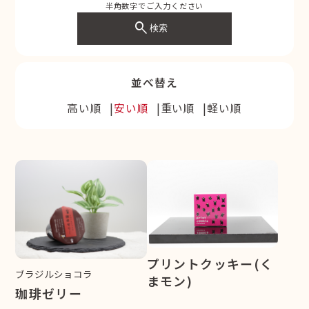
半角数字でご入力ください
search
検索
並べ替え
高い順
安い順
重い順
軽い順
プリントクッキー(く
ブラジルショコラ
まモン)
珈琲ゼリー