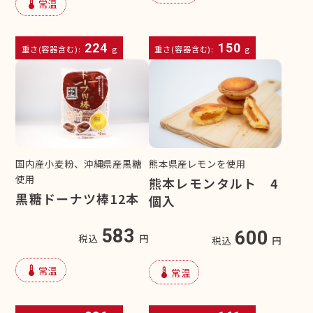
device_thermostat
常温
224
150
重さ(容器含む):
g
重さ(容器含む):
g
国内産小麦粉、沖縄県産黒糖
熊本県産レモンを使用
使用
熊本レモンタルト 4
黒糖ドーナツ棒12本
個入
583
600
税込
円
税込
円
device_thermostat
常温
device_thermostat
常温