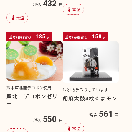
432
税込
円
device_thermostat
常温
device_thermostat
常温
185
158
重さ(容器含む):
g
重さ(容器含む):
g
熊本芦北産デコポン使用
1枚1枚手作りしています
芦北 デコポンゼリ
胡麻太鼓4枚くまモン
ー
561
税込
円
550
税込
円
device_thermostat
常温