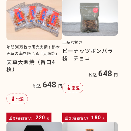
上品な甘さ
年間80万枚の販売実績！熊本
ピーナッツボンバラ
天草の海を感じる「大漁焼」
袋 チョコ
天草大漁焼（旨口4
枚）
648
税込
円
648
税込
円
device_thermostat
常温
device_thermostat
常温
220
180
重さ(容器含む):
g
重さ(容器含む):
g