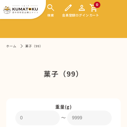
search
edit
person
shopping_cart
0
検索
会員登録
ログイン
カート
ホーム
菓子（99）
菓子（99）
重量(g)
〜