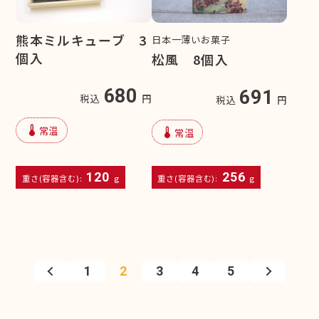
熊本ミルキューブ 3
日本一薄いお菓子
個入
松風 8個入
680
691
税込
円
税込
円
device_thermostat
常温
device_thermostat
常温
120
256
重さ(容器含む):
g
重さ(容器含む):
g
1
2
3
4
5