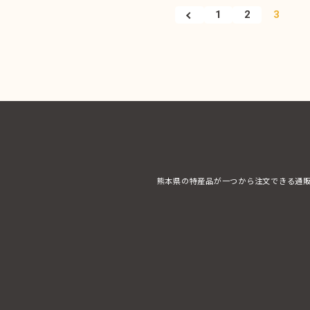
1
2
3
熊本県の特産品が一つから注文できる通