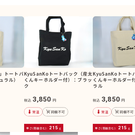
停」トートバ
KyuSanKoトートバック（産太
KyuSanKoトー
ュラル）
くんキーホルダー付）：ブラッ
くんキーホルダー
ク
ラル
3,850
3,850
税込
円
税込
円
device_thermostat
remove_shopping_cart
device_thermostat
remove_shopping_cart
常温
同梱不可
常温
同梱不可
215
215
重さ(容器含む):
g
重さ(容器含む):
g