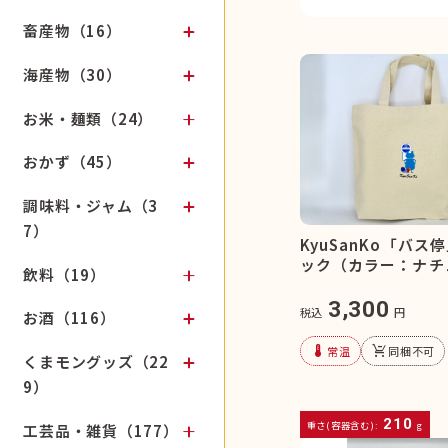
畜産物（16）
海産物（30）
お米・麺類（24）
おかず（45）
調味料・ジャム（3
7）
KyuSanKo「バス
ック（カラー：ナチ
飲料（19）
3,300
税込
円
お酒（116）
device_thermostat
remove_shopping_cart
常温
同梱不可
くまモングッズ（22
9）
210
重さ(容器含む):
g
工芸品・雑貨（177）