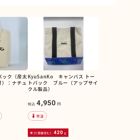
トバック（産太
KyuSanKo キャンバス トー
付）：ナチュ
トバック ブルー（アップサイ
クル製品）
4,950
税込
円
device_thermostat
常温
420
重さ(容器含む):
g