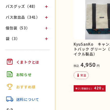
バスグッズ（48）
バス放出品（341）
個包装（53）
袋（3）
KyuSanKo キャ
トバック グリーン
イクル製品）
box
くまトクとは
4,950
税込
円
feed
お知らせ
device_thermostat
常温
trophy
おすすめ順
420
重さ(容器含む):
g
local_shipping
送料について