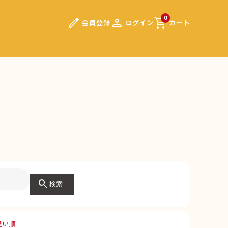
edit
person
shopping_cart
0
会員登録
ログイン
カート
）
search
検索
軽い順