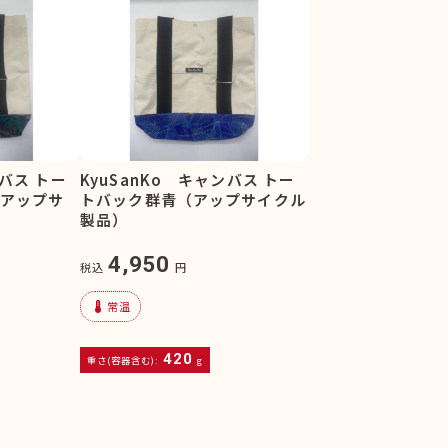
ンバス トー
KyuSanKo キャンバス トー
（アップサ
トバック群青（アップサイクル
製品）
4,950
税込
円
device_thermostat
常温
420
重さ(容器含む):
g