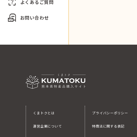
indeterminate_question_box
よくあるご質問
local_post_office
お問い合わせ
くまトクとは
プライバシーポリシー
運営企業について
特商法に関する表記