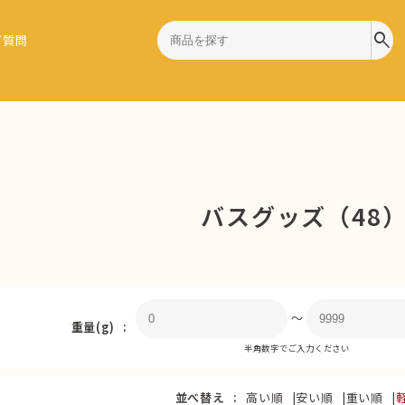
search
ご質問
バスグッズ（48
〜
重量(g)
半角数字でご入力ください
並べ替え
高い順
安い順
重い順