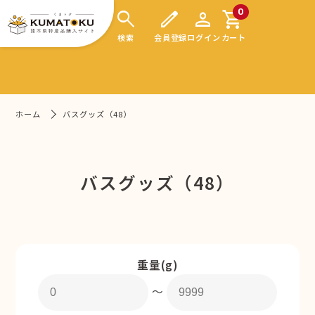
search
edit
person
shopping_cart
0
検索
会員登録
ログイン
カート
ホーム
バスグッズ（48）
バスグッズ（48）
重量(g)
〜