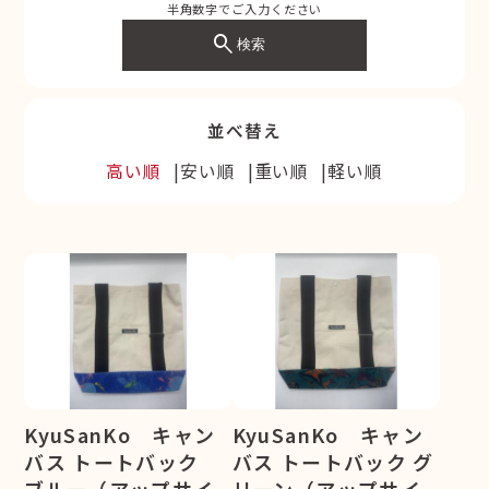
半角数字でご入力ください
search
検索
並べ替え
高い順
安い順
重い順
軽い順
KyuSanKo キャン
KyuSanKo キャン
バス トートバック
バス トートバック グ
ブルー（アップサイ
リーン（アップサイ