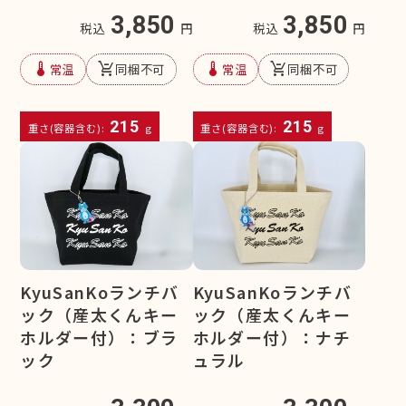
3,850
3,850
税込
円
税込
円
device_thermostat
remove_shopping_cart
device_thermostat
remove_shopping_cart
常温
同梱不可
常温
同梱不可
215
215
重さ(容器含む):
g
重さ(容器含む):
g
KyuSanKoランチバ
KyuSanKoランチバ
ック（産太くんキー
ック（産太くんキー
ホルダー付）：ブラ
ホルダー付）：ナチ
ック
ュラル