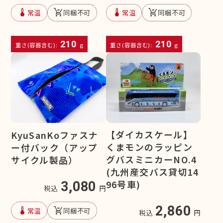
device_thermostat
remove_shopping_cart
device_thermostat
remove_shopping_cart
常温
同梱不可
常温
同梱不可
210
210
重さ(容器含む):
g
重さ(容器含む):
g
【ダイカスケール】
KyuSanKoファスナ
くまモンのラッピン
ー付バック（アップ
グバスミニカーNO.4
サイクル製品）
(九州産交バス貸切14
96号車)
3,080
税込
円
2,860
device_thermostat
remove_shopping_cart
常温
同梱不可
税込
円