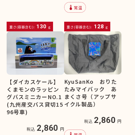
device_thermostat
常温
130
128
重さ(容器含む):
g
重さ(容器含む):
g
KyuSanKo おりた
【ダイカスケール】
たみマイバック あ
くまモンのラッピン
まくさ号（アップサ
グバスミニカーNO.1
イクル製品）
(九州産交バス貸切15
96号車)
2,860
税込
円
2,860
税込
円
device_thermostat
常温