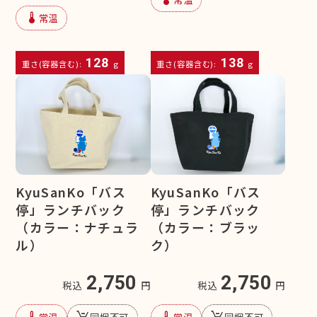
device_thermostat
常温
128
138
重さ(容器含む):
g
重さ(容器含む):
g
KyuSanKo「バス
KyuSanKo「バス
停」ランチバック
停」ランチバック
（カラー：ナチュラ
（カラー：ブラッ
ル）
ク）
2,750
2,750
税込
円
税込
円
device_thermostat
remove_shopping_cart
device_thermostat
remove_shopping_cart
常温
同梱不可
常温
同梱不可