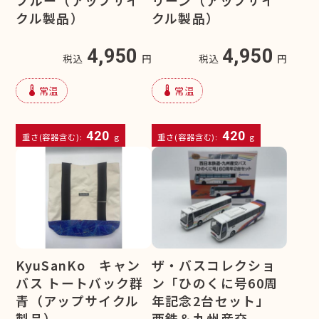
クル製品）
クル製品）
4,950
4,950
税込
円
税込
円
device_thermostat
device_thermostat
常温
常温
420
420
重さ(容器含む):
g
重さ(容器含む):
g
KyuSanKo キャン
ザ・バスコレクショ
バス トートバック群
ン「ひのくに号60周
青（アップサイクル
年記念2台セット」
製品）
西鉄＆九州産交