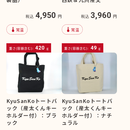
4,950
3,960
税込
円
税込
円
device_thermostat
device_thermostat
常温
常温
420
49
重さ(容器含む):
g
重さ(容器含む):
g
KyuSanKoトートバ
KyuSanKoトートバ
ック（産太くんキー
ック（産太くんキー
ホルダー付）：ブラ
ホルダー付）：ナチ
ック
ュラル