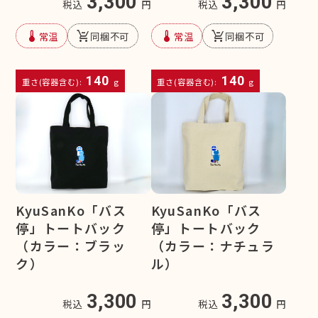
3,300
3,300
税込
円
税込
円
device_thermostat
remove_shopping_cart
device_thermostat
remove_shopping_cart
常温
同梱不可
常温
同梱不可
140
140
重さ(容器含む):
g
重さ(容器含む):
g
KyuSanKo「バス
KyuSanKo「バス
停」トートバック
停」トートバック
（カラー：ブラッ
（カラー：ナチュラ
ク）
ル）
3,300
3,300
税込
円
税込
円