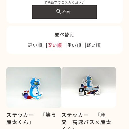
半角数字でご入力ください
search
検索
並べ替え
高い順
安い順
重い順
軽い順
ステッカー 「笑う
ステッカー 「産
産太くん」
交 高速バス×産太
くん」