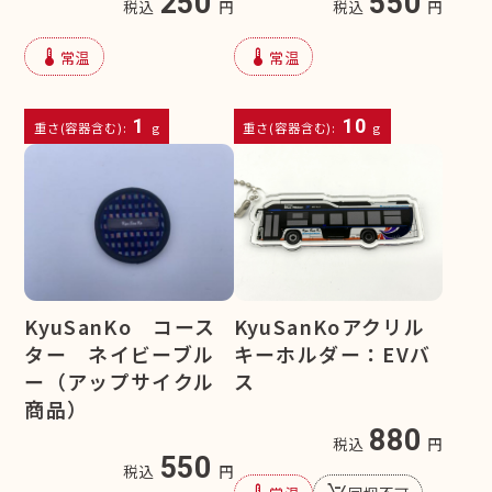
250
550
税込
円
税込
円
device_thermostat
device_thermostat
常温
常温
1
10
重さ(容器含む):
g
重さ(容器含む):
g
KyuSanKo コース
KyuSanKoアクリル
ター ネイビーブル
キーホルダー：EVバ
ー（アップサイクル
ス
商品）
880
税込
円
550
税込
円