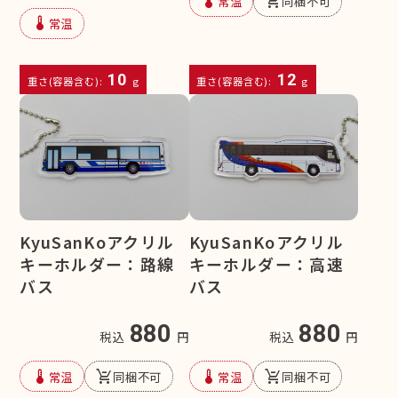
device_thermostat
remove_shopping_cart
常温
同梱不可
device_thermostat
常温
10
12
重さ(容器含む):
g
重さ(容器含む):
g
KyuSanKoアクリル
KyuSanKoアクリル
キーホルダー：路線
キーホルダー：高速
バス
バス
880
880
税込
円
税込
円
device_thermostat
remove_shopping_cart
device_thermostat
remove_shopping_cart
常温
同梱不可
常温
同梱不可