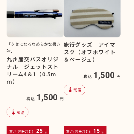
旅行グッズ アイマ
「クセになるなめらかな書き
味」
スク（オフホワイト
九州産交バスオリジ
＆ベージュ）
ナル ジェットスト
リーム4＆1（0.5m
1,500
税込
円
ｍ）
device_thermostat
常温
1,500
税込
円
device_thermostat
常温
25
15
重さ(容器含む):
g
重さ(容器含む):
g