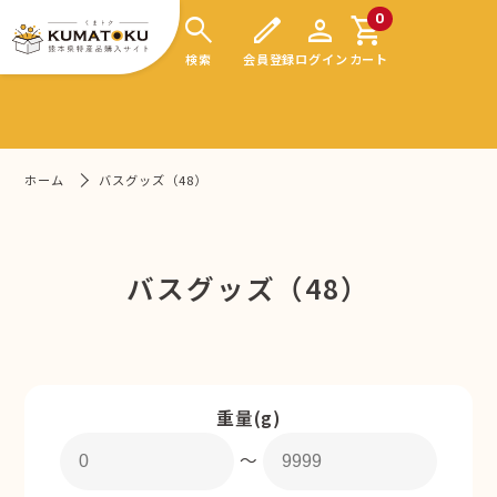
search
edit
person
shopping_cart
0
検索
会員登録
ログイン
カート
ホーム
バスグッズ（48）
バスグッズ（48）
重量(g)
〜