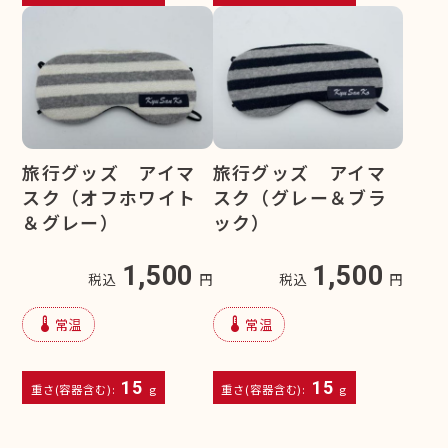
旅行グッズ アイマ
旅行グッズ アイマ
スク（オフホワイト
スク（グレー＆ブラ
＆グレー）
ック）
1,500
1,500
税込
円
税込
円
device_thermostat
device_thermostat
常温
常温
15
15
重さ(容器含む):
g
重さ(容器含む):
g