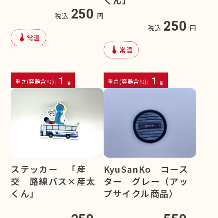
250
税込
円
250
税込
円
device_thermostat
常温
device_thermostat
常温
1
1
重さ(容器含む):
g
重さ(容器含む):
g
ステッカー 「産
KyuSanKo コース
交 路線バス×産太
ター グレー（アッ
くん」
プサイクル商品）