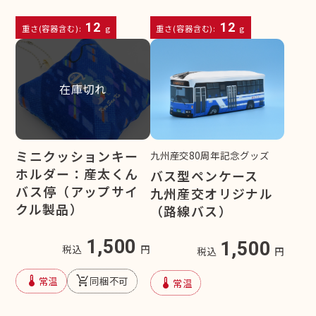
12
12
重さ(容器含む):
g
重さ(容器含む):
g
在庫切れ
ミニクッションキー
九州産交80周年記念グッズ
ホルダー：産太くん
バス型ペンケース
バス停（アップサイ
九州産交オリジナル
クル製品）
（路線バス）
1,500
1,500
税込
円
税込
円
device_thermostat
remove_shopping_cart
常温
同梱不可
device_thermostat
常温