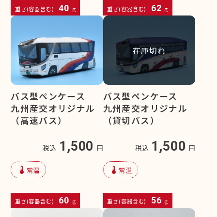
40
62
重さ(容器含む):
g
重さ(容器含む):
g
在庫切れ
バス型ペンケース
バス型ペンケース
九州産交オリジナル
九州産交オリジナル
（高速バス）
（貸切バス）
1,500
1,500
税込
円
税込
円
device_thermostat
device_thermostat
常温
常温
60
56
重さ(容器含む):
g
重さ(容器含む):
g