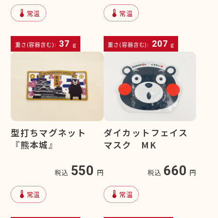
device_thermostat
device_thermostat
常温
常温
37
207
重さ(容器含む):
g
重さ(容器含む):
g
型打ちマグネット
ダイカットフェイス
『熊本城』
マスク MK
550
660
税込
円
税込
円
device_thermostat
device_thermostat
常温
常温