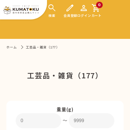
search
edit
person
shopping_cart
0
検索
会員登録
ログイン
カート
ホーム
工芸品・雑貨（177）
工芸品・雑貨（177）
重量(g)
〜