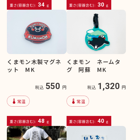
34
30
重さ(容器含む):
g
重さ(容器含む):
g
くまモン木製マグネ
くまモン ネームタ
ット MK
グ 阿蘇 MK
550
1,320
税込
円
税込
円
device_thermostat
device_thermostat
常温
常温
48
40
重さ(容器含む):
g
重さ(容器含む):
g