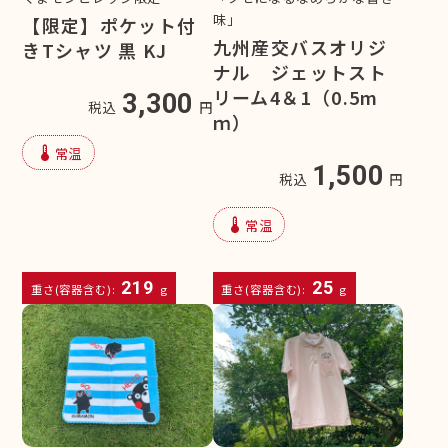
味」
【限定】ポケット付
九州産交バスオリジ
きTシャツ 黒 KJ
ナル ジェットスト
リーム4＆1（0.5m
3,300
税込
円
ｍ）
device_thermostat
常温
1,500
税込
円
device_thermostat
常温
219
25
重さ(容器含む):
g
重さ(容器含む):
g