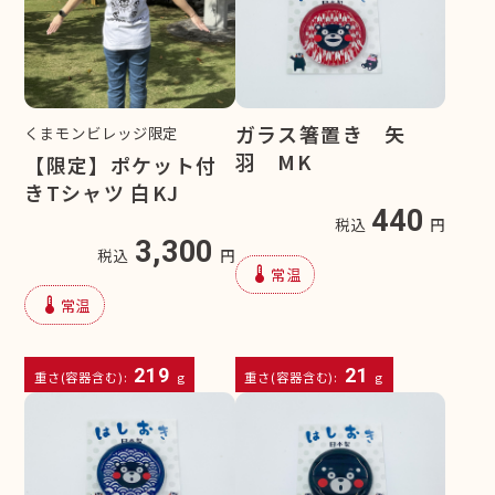
ガラス箸置き 矢
くまモンビレッジ限定
羽 MK
【限定】ポケット付
きTシャツ 白KJ
440
税込
円
3,300
税込
円
device_thermostat
常温
device_thermostat
常温
219
21
重さ(容器含む):
g
重さ(容器含む):
g