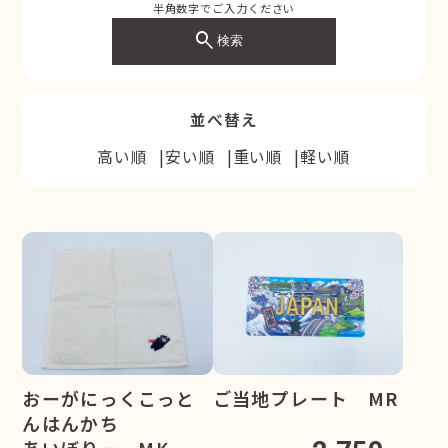
半角数字でご入力ください
search
検索
並べ替え
高い順
安い順
重い順
軽い順
おーがにっくこっと
ご当地プレート MR
んはんかち
あいぼりー MK