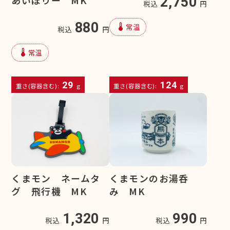
2,750
税込
円
880
device_thermostat
常温
税込
円
device_thermostat
常温
29
124
重さ(容器含む):
g
重さ(容器含む):
g
くまモン ネームタ
くまモンのお湯呑
グ 飛行機 MK
み MK
1,320
990
税込
円
税込
円