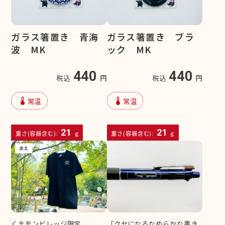
ガラス箸置き 青海
ガラス箸置き ブラ
波 MK
ック MK
440
440
税込
円
税込
円
device_thermostat
device_thermostat
常温
常温
21
21
重さ(容器含む):
g
重さ(容器含む):
g
くまモンビレッジ限定
「クセになるなめらかな書き