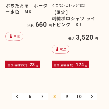
ぷちたおる ボーダ
くまモンビレッジ限定
ー水色 MK
【限定】
刺繡ポロシャツ ライ
660
トピンク KJ
税込
円
device_thermostat
3,520
常温
税込
円
device_thermostat
常温
23
174
重さ(容器含む):
g
重さ(容器含む):
g
6
7
8
9
10