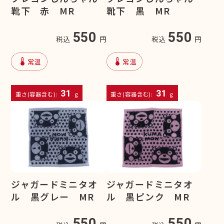
靴下 赤 MR
靴下 黒 MR
550
550
税込
円
税込
円
device_thermostat
device_thermostat
常温
常温
31
31
重さ(容器含む):
g
重さ(容器含む):
g
ジャガードミニタオ
ジャガードミニタオ
ル 黒グレー MR
ル 黒ピンク MR
550
550