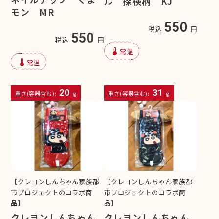
ル 探検柄 KJ
モン MR
550
税込
円
550
税込
円
device_thermostat
常温
device_thermostat
常温
20
31
重さ(容器含む):
g
重さ(容器含む):
g
【クレヨンしんちゃん家族都
【クレヨンしんちゃん家族都
市プロジェクトのコラボ商
市プロジェクトのコラボ商
品】
品】
クレヨンしんちゃん
クレヨンしんちゃん