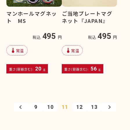
マンホールマグネッ
ご当地プレートマグ
ト MS
ネット『JAPAN』
495
495
税込
円
税込
円
device_thermostat
device_thermostat
常温
常温
20
56
重さ(容器含む):
g
重さ(容器含む):
g
9
10
11
12
13