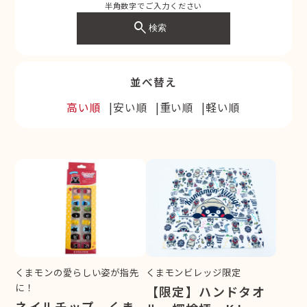
半角数字でご入力ください
search
検索
並べ替え
高い順
安い順
重い順
軽い順
くまモンの愛らしい姿が指先
くまモンビレッジ限定
に！
【限定】ハンドタオ
ネイルチップ くま