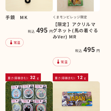
手鏡 MK
くまモンビレッジ限定
【限定】アクリルマ
495
グネット(馬の着ぐる
税込
円
みVer) MR
device_thermostat
常温
495
税込
円
device_thermostat
常温
32
12
重さ(容器含む):
g
重さ(容器含む):
g