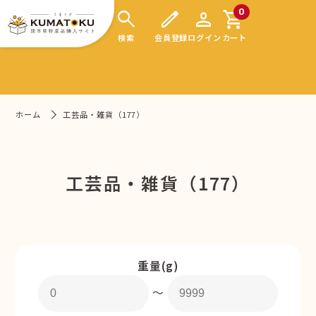
search
edit
person
shopping_cart
0
検索
会員登録
ログイン
カート
ホーム
工芸品・雑貨（177）
工芸品・雑貨（177）
重量(g)
〜