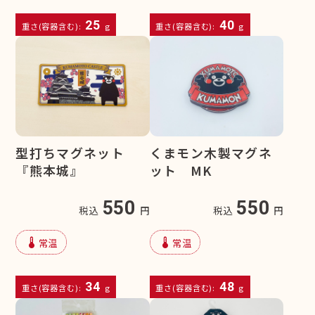
25
40
重さ(容器含む):
g
重さ(容器含む):
g
型打ちマグネット
くまモン木製マグネ
『熊本城』
ット MK
550
550
税込
円
税込
円
device_thermostat
device_thermostat
常温
常温
34
48
重さ(容器含む):
g
重さ(容器含む):
g