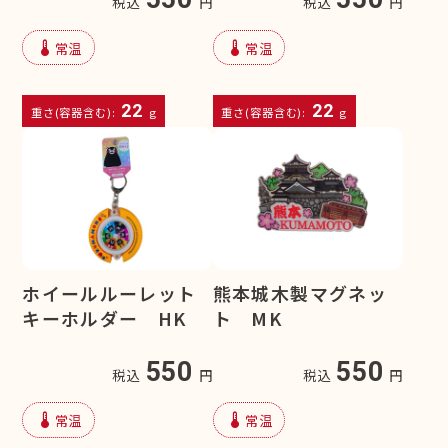
税込
円
税込
円
device_thermostat
device_thermostat
常温
常温
22
22
重さ(容器含む):
g
重さ(容器含む):
g
ホイールルーレット
熊本城木製マグネッ
キーホルダー HK
ト MK
550
550
税込
円
税込
円
device_thermostat
device_thermostat
常温
常温