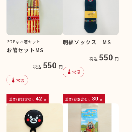
刺繍ソックス MS
POPなお箸セット
お箸セットMS
550
税込
円
550
税込
円
device_thermostat
常温
device_thermostat
常温
42
30
重さ(容器含む):
g
重さ(容器含む):
g