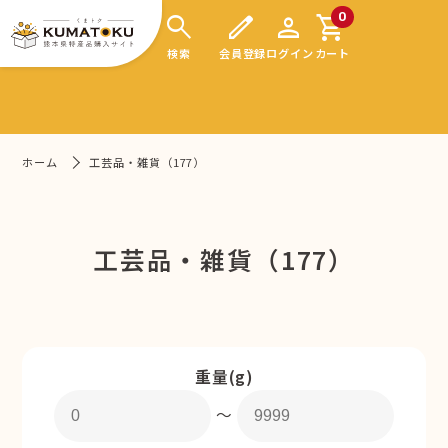
search
edit
person
shopping_cart
0
検索
会員登録
ログイン
カート
ホーム
工芸品・雑貨（177）
工芸品・雑貨（177）
重量(g)
〜