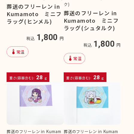
ク)
葬送のフリーレン in
葬送のフリーレン in
Kumamoto ミニフ
Kumamoto ミニフ
ラッグ(ヒンメル)
ラッグ(シュタルク)
1,800
税込
円
1,800
税込
円
device_thermostat
常温
device_thermostat
常温
28
28
重さ(容器含む):
g
重さ(容器含む):
g
葬送のフリーレン in Kumam
葬送のフリーレン in Kumam