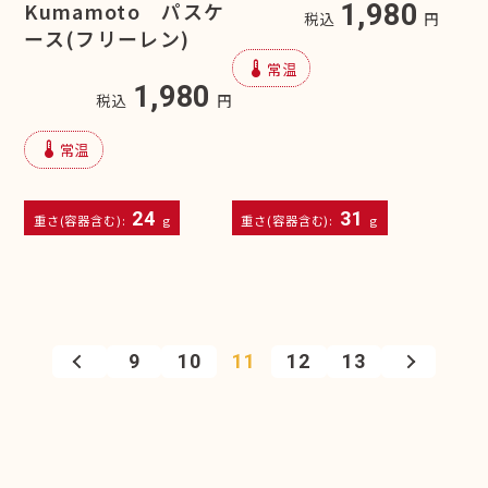
Kumamoto パスケ
1,980
税込
円
ース(フリーレン)
device_thermostat
常温
1,980
税込
円
device_thermostat
常温
24
31
重さ(容器含む):
g
重さ(容器含む):
g
9
10
11
12
13