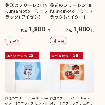
葬送のフリーレン in
葬送のフリーレン in
Kumamoto ミニフ
Kumamoto ミニフ
ラッグ(アイゼン)
ラッグ(ハイター)
1,800
1,800
税込
円
税込
円
device_thermostat
device_thermostat
常温
常温
28
28
重さ(容器含む):
g
重さ(容器含む):
g
葬送のフリーレン in Kumam
葬送のフリーレン in Kumam
oto ミニフラッグ(ヒンメル)
oto ミニフラッグ(シュタル