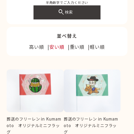
半角数字でご入力ください
search
検索
並べ替え
高い順
安い順
重い順
軽い順
葬送のフリーレン in Kumam
葬送のフリーレン in Kumam
oto オリジナルミニフラッ
oto オリジナルミニフラッ
グ
グ