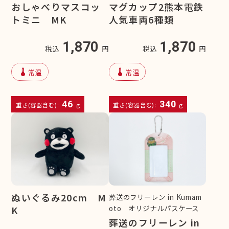
おしゃべりマスコッ
マグカップ2熊本電鉄
トミニ MK
人気車両6種類
1,870
1,870
税込
円
税込
円
device_thermostat
device_thermostat
常温
常温
46
340
重さ(容器含む):
g
重さ(容器含む):
g
ぬいぐるみ20cm M
葬送のフリーレン in Kumam
oto オリジナルパスケース
K
葬送のフリーレン in