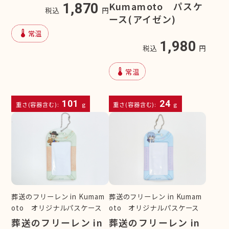
Kumamoto パスケ
1,870
税込
円
ース(アイゼン)
device_thermostat
常温
1,980
税込
円
device_thermostat
常温
101
24
重さ(容器含む):
g
重さ(容器含む):
g
葬送のフリーレン in Kumam
葬送のフリーレン in Kumam
oto オリジナルパスケース
oto オリジナルパスケース
葬送のフリーレン in
葬送のフリーレン in