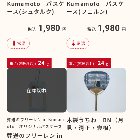
Kumamoto パスケ
Kumamoto パスケ
ース(シュタルク)
ース(フェルン)
1,980
1,980
税込
円
税込
円
device_thermostat
device_thermostat
常温
常温
24
24
重さ(容器含む):
g
重さ(容器含む):
g
在庫切れ
木製うちわ BN（月
葬送のフリーレン in Kumam
oto オリジナルパスケース
見・清正・寝相）
葬送のフリーレン in