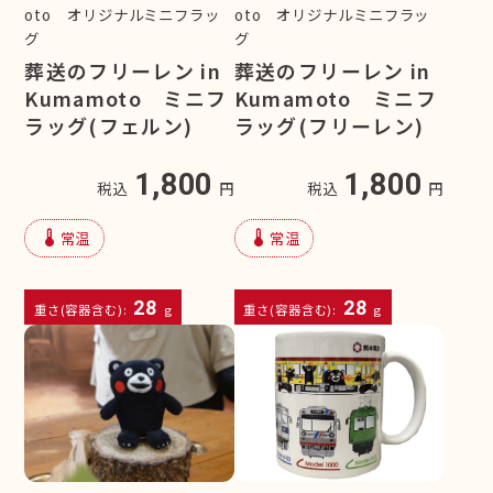
oto オリジナルミニフラッ
oto オリジナルミニフラッ
グ
グ
葬送のフリーレン in
葬送のフリーレン in
Kumamoto ミニフ
Kumamoto ミニフ
ラッグ(フェルン)
ラッグ(フリーレン)
1,800
1,800
税込
円
税込
円
device_thermostat
device_thermostat
常温
常温
28
28
重さ(容器含む):
g
重さ(容器含む):
g