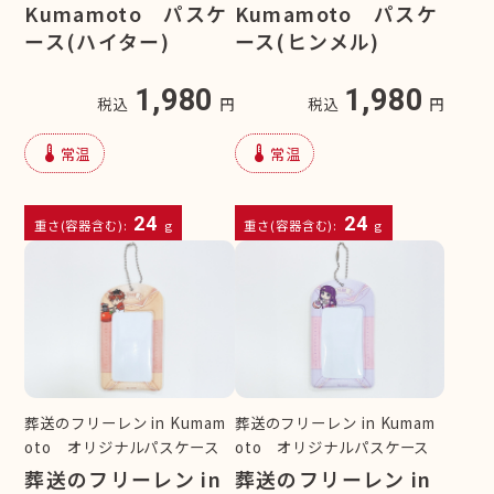
Kumamoto パスケ
Kumamoto パスケ
ース(ハイター)
ース(ヒンメル)
1,980
1,980
税込
円
税込
円
device_thermostat
device_thermostat
常温
常温
24
24
重さ(容器含む):
g
重さ(容器含む):
g
葬送のフリーレン in Kumam
葬送のフリーレン in Kumam
oto オリジナルパスケース
oto オリジナルパスケース
葬送のフリーレン in
葬送のフリーレン in