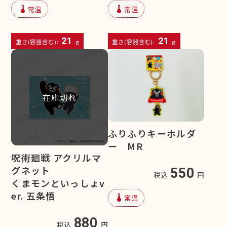
device_thermostat
device_thermostat
常温
常温
21
21
重さ(容器含む):
g
重さ(容器含む):
g
在庫切れ
ふりふりキーホルダ
ー MR
呪術廻戦 アクリルマ
グネット
550
税込
円
くまモンといっしょv
er. 五条悟
device_thermostat
常温
880
税込
円