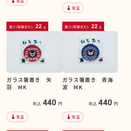
device_thermostat
常温
device_thermostat
常温
22
22
重さ(容器含む):
g
重さ(容器含む):
g
ガラス箸置き 矢
ガラス箸置き 青海
羽 MK
波 MK
440
440
税込
円
税込
円
device_thermostat
device_thermostat
常温
常温