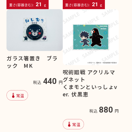
21
21
重さ(容器含む):
g
重さ(容器含む):
g
ガラス箸置き ブラ
ック MK
呪術廻戦 アクリルマ
グネット
440
税込
円
くまモンといっしょv
er. 伏黒恵
device_thermostat
常温
880
税込
円
device_thermostat
常温