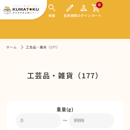
search
edit
person
shopping_cart
0
検索
会員登録
ログイン
カート
ホーム
工芸品・雑貨（177）
工芸品・雑貨（177）
重量(g)
〜