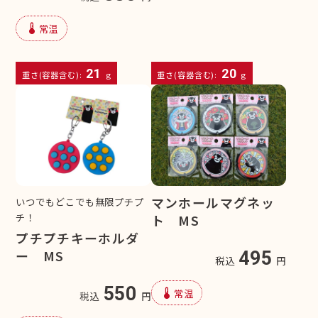
device_thermostat
常温
21
20
重さ(容器含む):
g
重さ(容器含む):
g
マンホールマグネッ
いつでもどこでも無限プチプ
チ！
ト MS
プチプチキーホルダ
ー MS
495
税込
円
550
device_thermostat
常温
税込
円