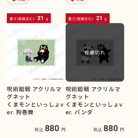
21
21
重さ(容器含む):
g
重さ(容器含む):
g
在庫切れ
呪術廻戦 アクリルマ
呪術廻戦 アクリルマ
グネット
グネット
くまモンといっしょv
くまモンといっしょv
er. 狗巻棘
er. パンダ
880
880
税込
円
税込
円