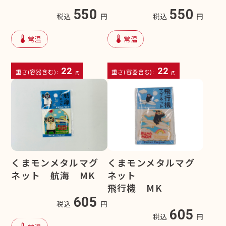
550
550
税込
円
税込
円
device_thermostat
device_thermostat
常温
常温
22
22
重さ(容器含む):
g
重さ(容器含む):
g
くまモンメタルマグ
くまモンメタルマグ
ネット 航海 MK
ネット
飛行機 MK
605
税込
円
605
税込
円