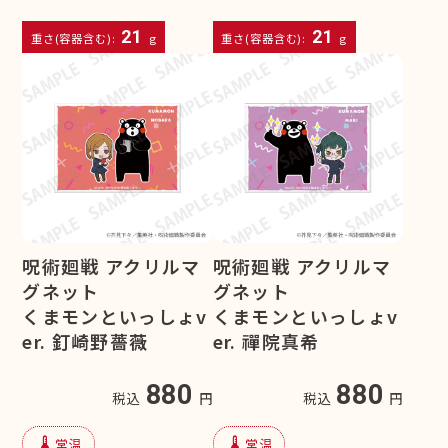
21
21
重さ(容器含む):
g
重さ(容器含む):
g
呪術廻戦 アクリルマ
呪術廻戦 アクリルマ
グネット
グネット
くまモンといっしょv
くまモンといっしょv
er. 釘崎野薔薇
er. 禪院真希
880
880
税込
円
税込
円
device_thermostat
device_thermostat
常温
常温