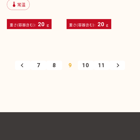
device_thermostat
常温
20
20
重さ(容器含む):
g
重さ(容器含む):
g
7
8
9
10
11