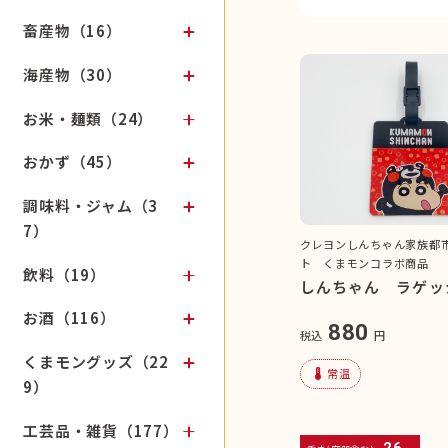
畜産物（16）
海産物（30）
お米・麺類（24）
おかず（45）
調味料・ジャム（3
7）
クレヨンしんちゃん家族都
ト くまモンコラボ商品
飲料（19）
しんちゃん ラゲッ
お酒（116）
880
税込
円
くまモングッズ（22
device_thermostat
常温
9）
工芸品・雑貨（177）
26