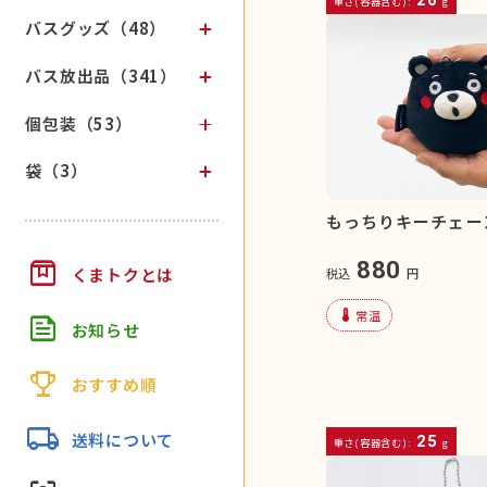
重さ(容器含む):
g
バスグッズ（48）
バス放出品（341）
個包装（53）
袋（3）
もっちりキーチェー
box
880
くまトクとは
税込
円
device_thermostat
常温
feed
お知らせ
trophy
おすすめ順
local_shipping
送料について
25
重さ(容器含む):
g