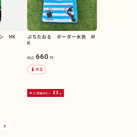
ン HK
ぷちたおる ボーダー水色 M
K
660
税込
円
device_thermostat
常温
23
重さ(容器含む):
g