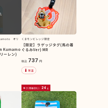
れ
mamoto オリ
くまモンビレッジ限定
【限定】ラゲッジタグ(馬の着
 Kumamo
ぐるみVer) MR
フリーレン)
737
税込
円
device_thermostat
常温
24
重さ(容器含む):
g