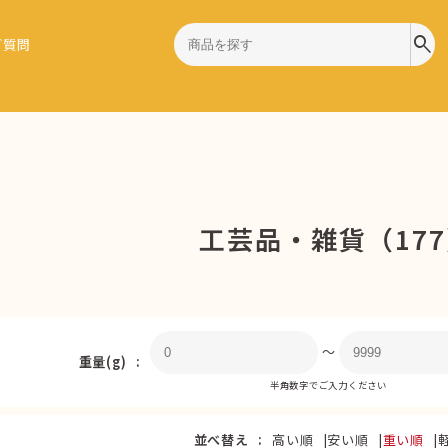
search
ご質問
）
工芸品・雑貨（17
〜
重量(g)
半角数字でご入力ください
並べ替え
高い順
安い順
重い順