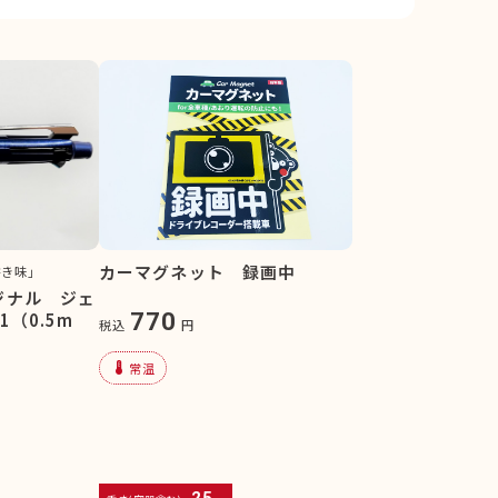
カーマグネット 録画中
書き味」
ジナル ジェ
770
（0.5m
税込
円
device_thermostat
常温
25