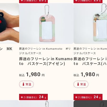
重さ(容器含む):
g
重さ(容器含む):
g
ン MK
葬送のフリーレン in Kumamoto オリ
葬送のフリーレン in Ku
ジナルパスケース
ジナルパスケース
葬送のフリーレン in Kumamo
葬送のフリーレン in
to パスケース(アイゼン)
to パスケース(ハ
1,980
1,980
税込
円
税込
円
device_thermostat
device_thermostat
常温
常温
24
24
重さ(容器含む):
g
重さ(容器含む):
g