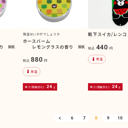
靴下スイカ/レンコ
保湿はいかがでしょうか
ホースバーム
440
 MK
レモングラスの香り MK
税込
円
880
device_thermostat
常温
税込
円
device_thermostat
常温
24
24
重さ(容器含む):
g
重さ(容器含む):
g
6
7
8
9
10