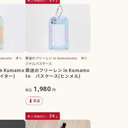
重さ(容器含む):
g
mamoto オリ
葬送のフリーレン in Kumamoto オリ
ジナルパスケース
 Kumamo
葬送のフリーレン in Kumamo
イター)
to パスケース(ヒンメル)
1,980
税込
円
device_thermostat
常温
24
重さ(容器含む):
g