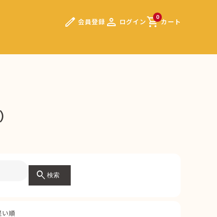
edit
person
shopping_cart
0
会員登録
ログイン
カート
7）
search
検索
軽い順