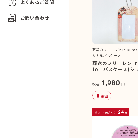
indeterminate_question_box
よくあるご質問
local_post_office
お問い合わせ
葬送のフリーレン in Kum
ジナルパスケース
葬送のフリーレン in
to パスケース(シ
1,980
税込
円
device_thermostat
常温
24
重さ(容器含む):
g