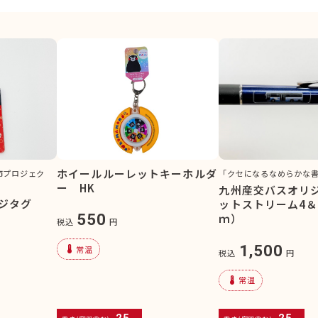
ホイールルーレットキーホルダ
市プロジェク
「クセになるなめらかな
ー HK
九州産交バスオリ
ジタグ
ットストリーム4＆1
550
ｍ）
税込
円
1,500
device_thermostat
常温
税込
円
device_thermostat
常温
25
25