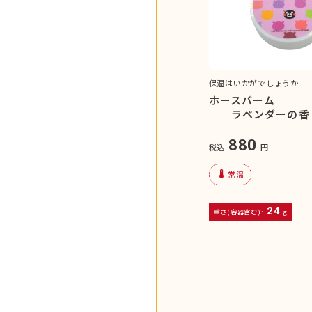
保湿はいかがでしょうか
ホースバーム
ラベンダーの香り
880
税込
円
device_thermostat
常温
24
重さ(容器含む):
g