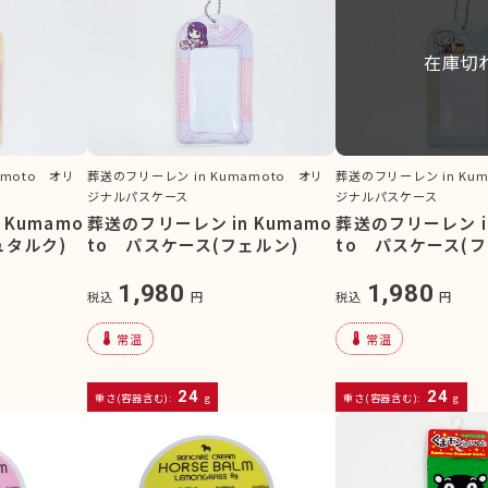
在庫切
amoto オリ
葬送のフリーレン in Kumamoto オリ
葬送のフリーレン in Ku
ジナルパスケース
ジナルパスケース
 Kumamo
葬送のフリーレン in Kumamo
葬送のフリーレン in
ュタルク)
to パスケース(フェルン)
to パスケース(
1,980
1,980
税込
円
税込
円
device_thermostat
device_thermostat
常温
常温
24
24
重さ(容器含む):
g
重さ(容器含む):
g