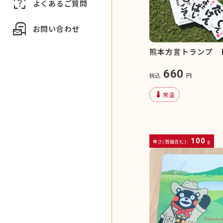
indeterminate_question_box
よくあるご質問
local_post_office
お問い合わせ
熊本方言トランプ 
660
税込
円
device_thermostat
常温
100
重さ(容器含む):
g