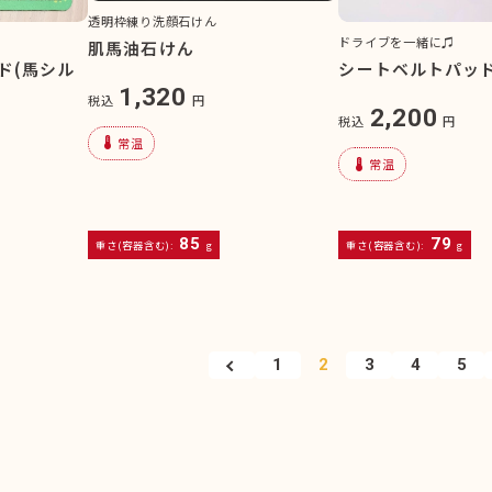
透明枠練り洗顔石けん
ドライブを一緒に♫
肌馬油石けん
ド(馬シル
シートベルトパッド
1,320
税込
円
2,200
税込
円
device_thermostat
常温
device_thermostat
常温
85
79
重さ(容器含む):
g
重さ(容器含む):
g
1
2
3
4
5