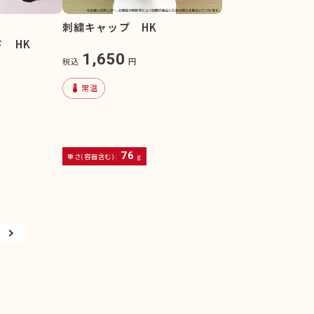
刺繍キャップ HK
 HK
1,650
税込
円
device_thermostat
常温
76
重さ(容器含む):
g