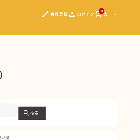
edit
person
shopping_cart
0
会員登録
ログイン
カート
7）
search
検索
軽い順