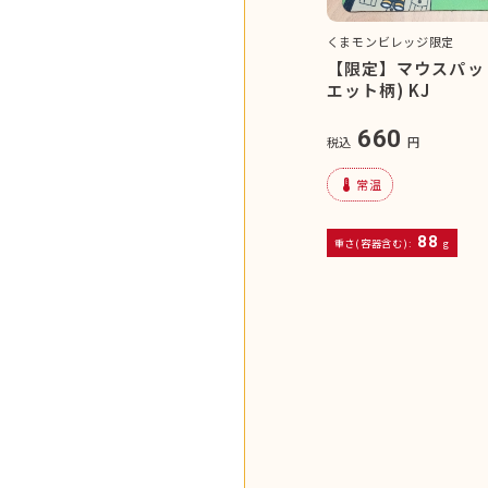
くまモンビレッジ限定
【限定】マウスパッ
エット柄) KJ
660
税込
円
device_thermostat
常温
88
重さ(容器含む):
g