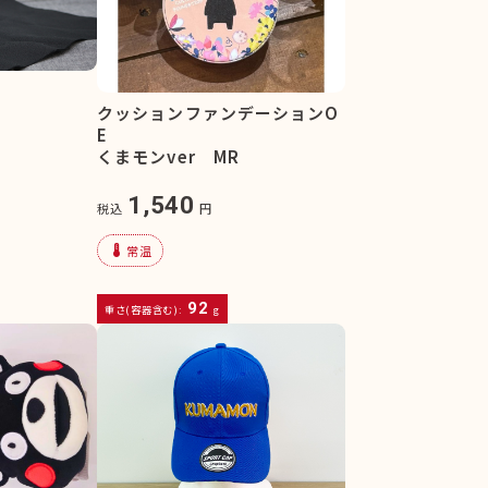
クッションファンデーションO
E
くまモンver MR
1,540
税込
円
device_thermostat
常温
92
重さ(容器含む):
g