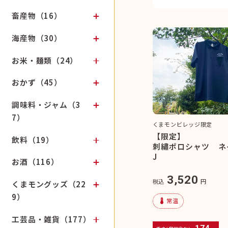
畜産物（16）
海産物（30）
お米・麺類（24）
おかず（45）
調味料・ジャム（3
7）
くまモンビレッジ限定
【限定】
飲料（19）
刺繡ポロシャツ ネ
J
お酒（116）
3,520
税込
円
くまモングッズ（22
9）
device_thermostat
常温
工芸品・雑貨（177）
174