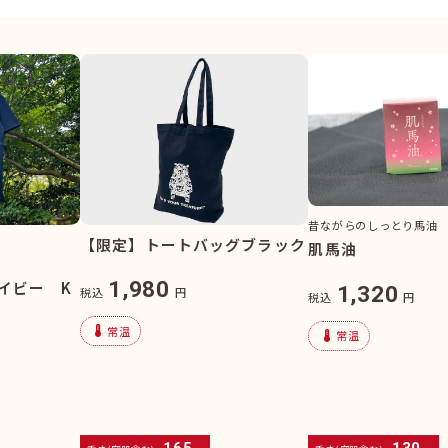
昔ながらのしっとり馬油
【限定】トートバッグブラック
肌馬油
1,980
イビー K
1,320
税込
円
税込
円
device_thermostat
常温
device_thermostat
常温
165
130