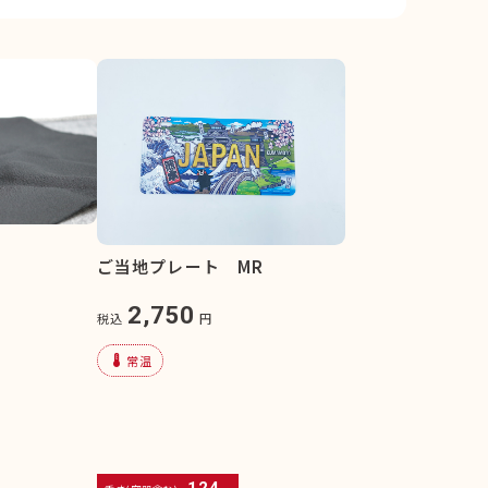
ご当地プレート MR
2,750
税込
円
device_thermostat
常温
124