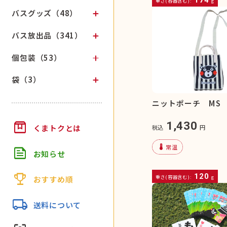
重さ(容器含む):
g
バスグッズ（48）
バス放出品（341）
個包装（53）
袋（3）
ニットポーチ MS
box
1,430
くまトクとは
税込
円
device_thermostat
常温
feed
お知らせ
trophy
120
重さ(容器含む):
g
おすすめ順
local_shipping
送料について