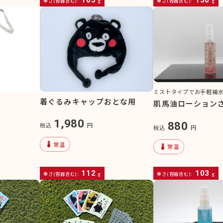
重さ(容器含む):
g
重さ(容器含む):
g
ミストタイプでお手軽補
着ぐるみキャップおとな用
肌馬油ローション
1,980
880
税込
円
税込
円
device_thermostat
常温
device_thermostat
常温
112
103
重さ(容器含む):
g
重さ(容器含む):
g