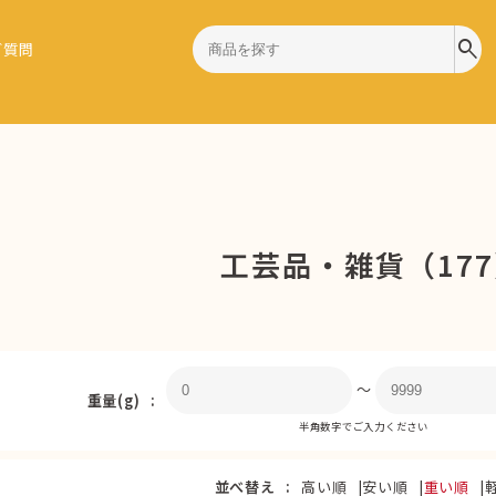
search
ご質問
）
工芸品・雑貨（17
〜
重量(g)
半角数字でご入力ください
並べ替え
高い順
安い順
重い順