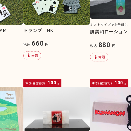
ミストタイプでお手軽に
MR
トランプ HK
肌美和ローション
660
880
税込
円
税込
円
device_thermostat
常温
device_thermostat
常温
100
100
重さ(容器含む):
g
重さ(容器含む):
g