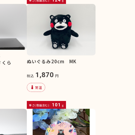
重さ(容器含む):
g
水
ぬいぐるみ20cm MK
さくら
1,870
税込
円
device_thermostat
常温
101
重さ(容器含む):
g