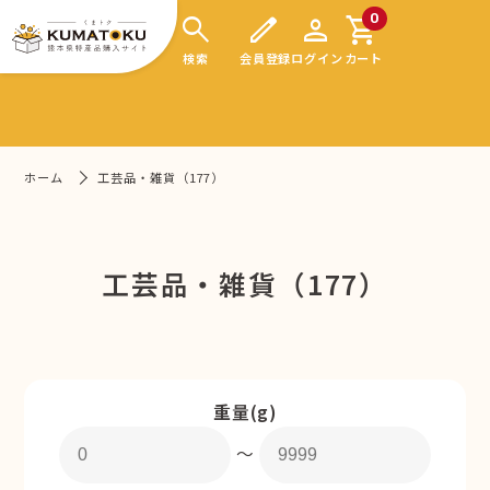
search
edit
person
shopping_cart
0
検索
会員登録
ログイン
カート
ホーム
工芸品・雑貨（177）
工芸品・雑貨（177）
重量(g)
〜