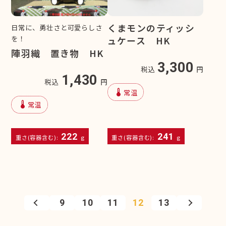
くまモンのティッシ
日常に、勇壮さと可愛らしさ
を！
ュケース HK
陣羽織 置き物 HK
3,300
税込
円
1,430
税込
円
device_thermostat
常温
device_thermostat
常温
222
241
重さ(容器含む):
g
重さ(容器含む):
g
9
10
11
12
13