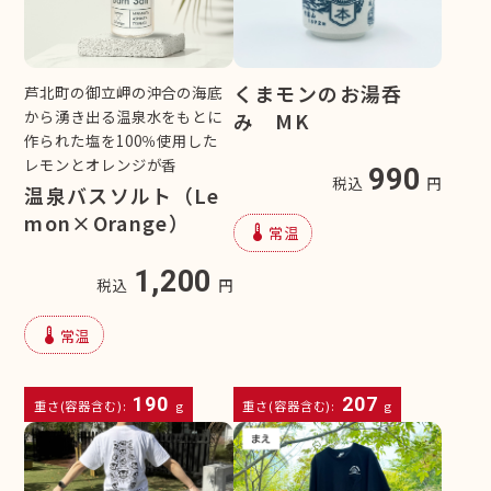
くまモンのお湯呑
芦北町の御立岬の沖合の海底
から湧き出る温泉水をもとに
み MK
作られた塩を100％使用した
レモンとオレンジが香
990
税込
円
温泉バスソルト（Le
mon×Orange）
device_thermostat
常温
1,200
税込
円
device_thermostat
常温
190
207
重さ(容器含む):
g
重さ(容器含む):
g