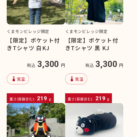
くまモンビレッジ限定
くまモンビレッジ限定
【限定】ポケット付
【限定】ポケット付
きTシャツ 白KJ
きTシャツ 黒 KJ
3,300
3,300
税込
円
税込
円
device_thermostat
device_thermostat
常温
常温
219
219
重さ(容器含む):
g
重さ(容器含む):
g