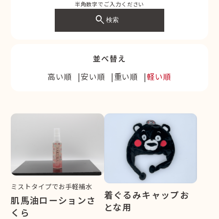
半角数字でご入力ください
search
検索
並べ替え
高い順
安い順
重い順
軽い順
ミストタイプでお手軽補水
着ぐるみキャップお
肌馬油ローションさ
とな用
くら