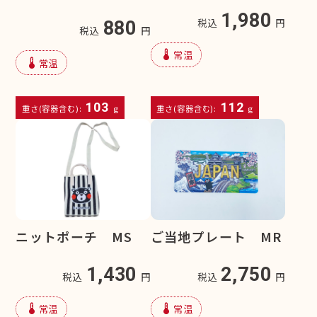
1,980
税込
円
880
税込
円
device_thermostat
常温
device_thermostat
常温
103
112
重さ(容器含む):
g
重さ(容器含む):
g
ニットポーチ MS
ご当地プレート MR
1,430
2,750
税込
円
税込
円
device_thermostat
device_thermostat
常温
常温