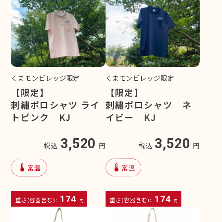
くまモンビレッジ限定
くまモンビレッジ限定
【限定】
【限定】
刺繡ポロシャツ ライ
刺繡ポロシャツ ネ
トピンク KJ
イビー KJ
3,520
3,520
税込
円
税込
円
device_thermostat
device_thermostat
常温
常温
174
174
重さ(容器含む):
g
重さ(容器含む):
g