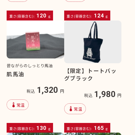
120
124
重さ(容器含む):
g
重さ(容器含む):
g
昔ながらのしっとり馬油
【限定】トートバッ
肌馬油
グブラック
1,320
税込
円
1,980
税込
円
device_thermostat
常温
device_thermostat
常温
130
165
重さ(容器含む):
g
重さ(容器含む):
g