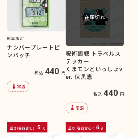
在庫切れ
熊本限定
ナンバープレートピ
呪術廻戦 トラベルス
ンバッチ
テッカー
くまモンといっしょv
440
税込
円
er. 伏黒恵
device_thermostat
常温
440
税込
円
device_thermostat
常温
5
6
重さ(容器含む):
g
重さ(容器含む):
g