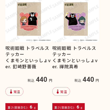
呪術廻戦 トラベルス
呪術廻戦 トラベルス
テッカー
テッカー
くまモンといっしょv
くまモンといっしょv
er. 釘崎野薔薇
er. 禪院真希
440
440
税込
円
税込
円
device_thermostat
device_thermostat
常温
常温
6
6
重さ(容器含む):
g
重さ(容器含む):
g