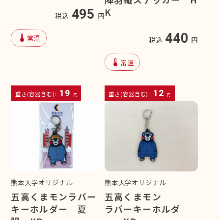
K
495
税込
円
440
device_thermostat
常温
税込
円
device_thermostat
常温
19
12
重さ(容器含む):
g
重さ(容器含む):
g
熊本大学オリジナル
熊本大学オリジナル
五高くまモンラバー
五高くまモン
キーホルダー 夏
ラバーキーホルダ