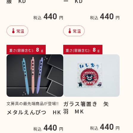
服 KD
ー KD
440
440
税込
円
税込
円
device_thermostat
device_thermostat
常温
常温
8
8
重さ(容器含む):
g
重さ(容器含む):
g
ガラス箸置き 矢
文房具の最先端商品が登場‼
羽 MK
メタルえんぴつ HK
440
440
税込
円
税込
円