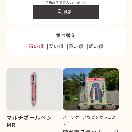
半角数字でご入力ください
search
検索
並べ替え
高い順
安い順
重い順
軽い順
マルチボールペン
スーツケースなどをかっこよ
く！
MR
陣羽織ステッカー H