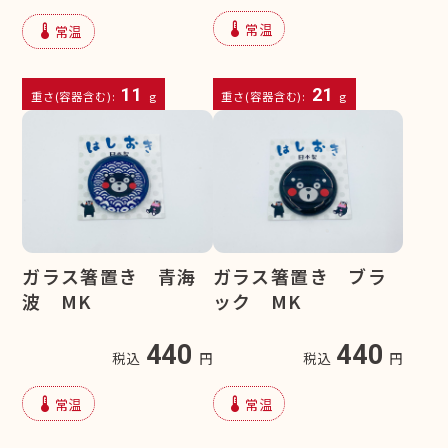
device_thermostat
常温
device_thermostat
常温
11
21
重さ(容器含む):
g
重さ(容器含む):
g
ガラス箸置き 青海
ガラス箸置き ブラ
波 MK
ック MK
440
440
税込
円
税込
円
device_thermostat
device_thermostat
常温
常温