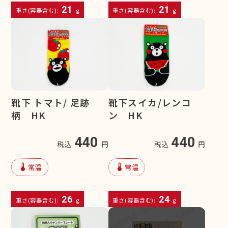
21
21
重さ(容器含む):
g
重さ(容器含む):
g
靴下 トマト/ 足跡
靴下スイカ/レンコ
柄 HK
ン HK
440
440
税込
円
税込
円
device_thermostat
device_thermostat
常温
常温
26
24
重さ(容器含む):
g
重さ(容器含む):
g