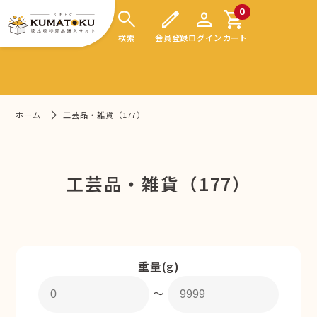
search
edit
person
shopping_cart
0
検索
会員登録
ログイン
カート
ホーム
工芸品・雑貨（177）
工芸品・雑貨（177）
重量(g)
〜