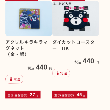
アクリルキラキラマ
ダイカットコースタ
グネット
ー HK
（金・銀）
440
税込
円
440
税込
円
device_thermostat
常温
device_thermostat
常温
27
45
重さ(容器含む):
g
重さ(容器含む):
g