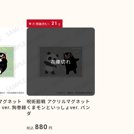
21
重さ(容器含む):
g
在庫切れ
マグネット
呪術廻戦 アクリルマグネット
er. 狗巻棘
くまモンといっしょver. パン
ダ
880
税込
円