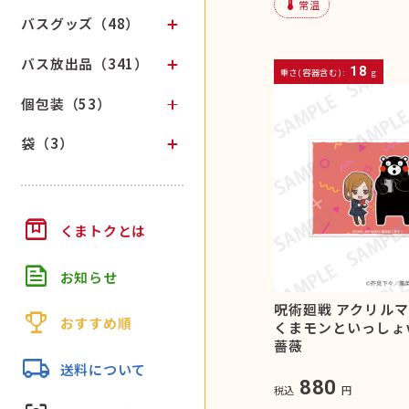
device_thermostat
常温
バスグッズ（48）
バス放出品（341）
18
重さ(容器含む):
g
個包装（53）
袋（3）
box
くまトクとは
feed
お知らせ
呪術廻戦 アクリル
trophy
おすすめ順
くまモンといっしょve
薔薇
local_shipping
送料について
880
税込
円