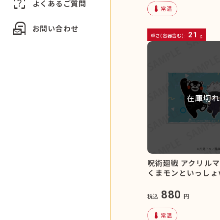
indeterminate_question_box
よくあるご質問
device_thermostat
常温
local_post_office
お問い合わせ
21
重さ(容器含む):
g
在庫切れ
呪術廻戦 アクリル
くまモンといっしょve
880
税込
円
device_thermostat
常温