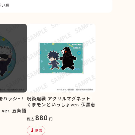
軽い順
れ
缶バッジ+7
呪術廻戦 アクリルマグネット
くまモンといっしょver. 伏黒恵
er. 五条悟
880
税込
円
device_thermostat
常温