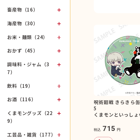
畜産物（16）
海産物（30）
お米・麺類（24）
おかず（45）
調味料・ジャム（3
7）
飲料（19）
お酒（116）
呪術廻戦 きらきら缶
5
くまモングッズ（22
くまモンといっしょve
9）
715
税込
円
工芸品・雑貨（177）