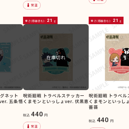
device_thermostat
常温
21
21
重さ(容器含む):
g
重さ(容器含む):
g
在庫切れ
マグネット
呪術廻戦 トラベルステッカー
呪術廻戦 トラベル
r. 五条悟
くまモンといっしょver. 伏黒恵
くまモンといっしょv
薔薇
440
税込
円
440
税込
円
device_thermostat
常温