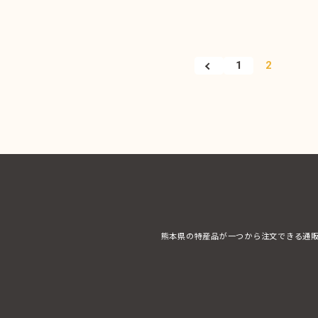
1
2
熊本県の特産品が一つから注文できる通