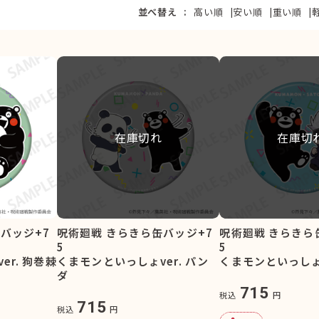
並べ替え
高い順
安い順
重い順
在庫切れ
在庫切
バッジ+7
呪術廻戦 きらきら缶バッジ+7
呪術廻戦 きらきら
5
5
r. 狗巻棘
くまモンといっしょver. パン
くまモンといっしょv
ダ
715
税込
円
715
税込
円