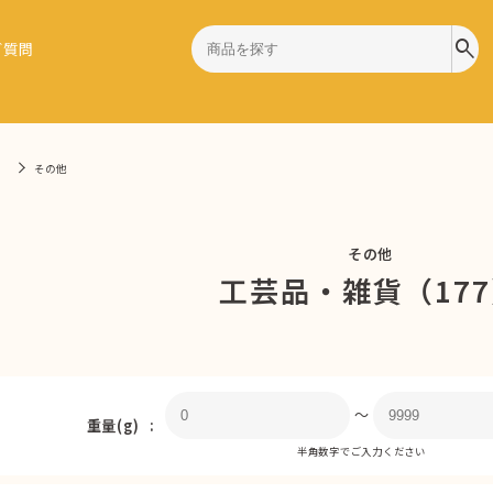
search
ご質問
）
その他
その他
工芸品・雑貨（17
〜
重量(g)
半角数字でご入力ください