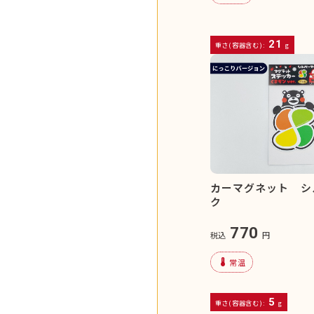
21
重さ(容器含む):
g
カーマグネット シ
ク
770
税込
円
device_thermostat
常温
5
重さ(容器含む):
g