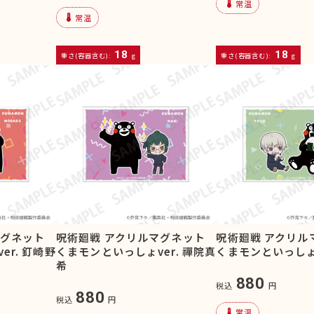
device_thermostat
常温
device_thermostat
常温
18
18
重さ(容器含む):
g
重さ(容器含む):
g
マグネット
呪術廻戦 アクリルマグネット
呪術廻戦 アクリル
r. 釘崎野
くまモンといっしょver. 禪院真
くまモンといっしょv
希
880
税込
円
880
税込
円
device_thermostat
常温