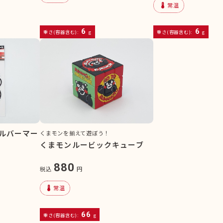
device_thermostat
常温
6
6
重さ(容器含む):
g
重さ(容器含む):
g
ルバーマー
くまモンを揃えて遊ぼう！
くまモンルービックキューブ
880
税込
円
device_thermostat
常温
66
重さ(容器含む):
g