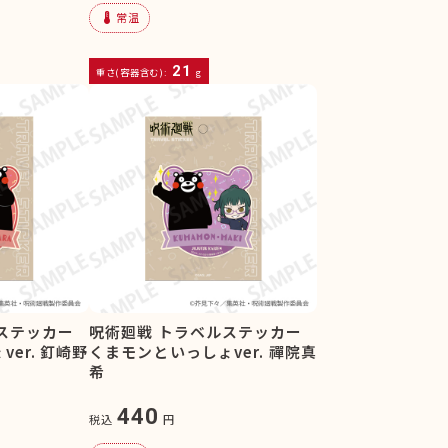
device_thermostat
常温
21
重さ(容器含む):
g
ステッカー
呪術廻戦 トラベルステッカー
er. 釘崎野
くまモンといっしょver. 禪院真
希
440
税込
円