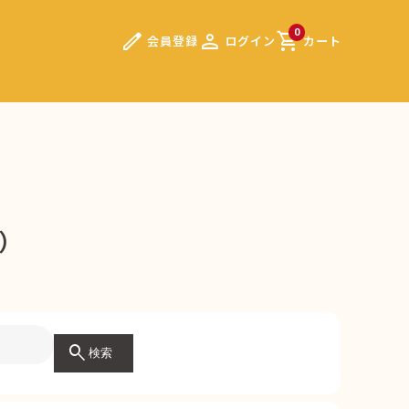
edit
person
shopping_cart
0
会員登録
ログイン
カート
7）
search
検索