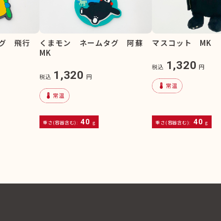
グ 飛行
くまモン ネームタグ 阿蘇
マスコット MK
MK
1,320
税込
円
1,320
税込
円
device_thermostat
常温
device_thermostat
常温
40
40
重さ(容器含む):
g
重さ(容器含む):
g