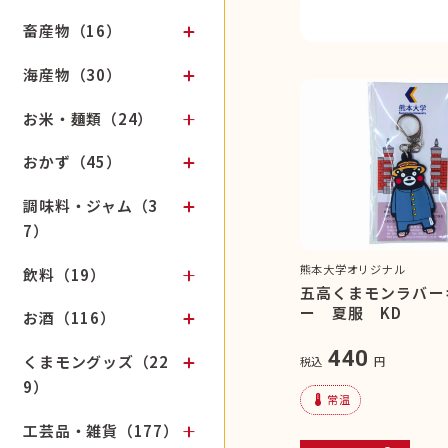
畜産物（16）
海産物（30）
お米・麺類（24）
おかず（45）
調味料・ジャム（3
7）
熊本大学オリジナル
飲料（19）
五高くまモンラバー
ー 夏服 KD
お酒（116）
440
くまモングッズ（22
税込
円
9）
device_thermostat
常温
工芸品・雑貨（177）