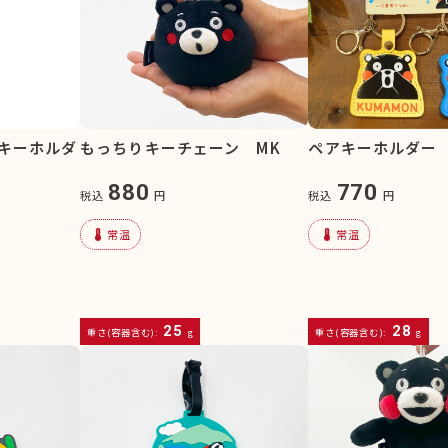
キーホルダ
もっちりキーチェーン MK
ペアキーホルダー 
880
770
税込
円
税込
円
device_thermostat
device_thermostat
常温
常温
25
28
重さ(容器含む):
g
重さ(容器含む):
g