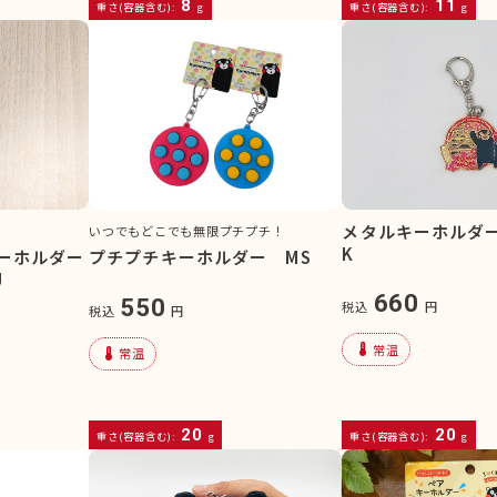
8
11
重さ(容器含む):
g
重さ(容器含む):
g
メタルキーホルダ
いつでもどこでも無限プチプチ！
K
ーホルダー
プチプチキーホルダー MS
J
660
550
税込
円
税込
円
device_thermostat
常温
device_thermostat
常温
20
20
重さ(容器含む):
g
重さ(容器含む):
g