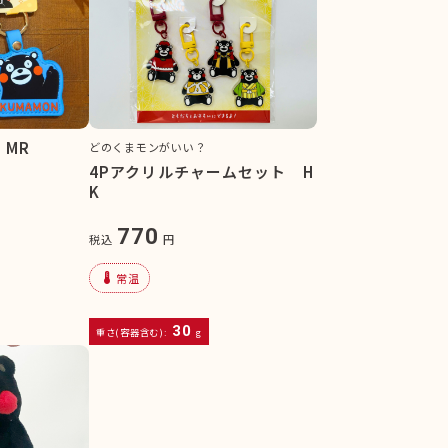
MR
どのくまモンがいい？
4Pアクリルチャームセット H
K
770
税込
円
device_thermostat
常温
30
重さ(容器含む):
g