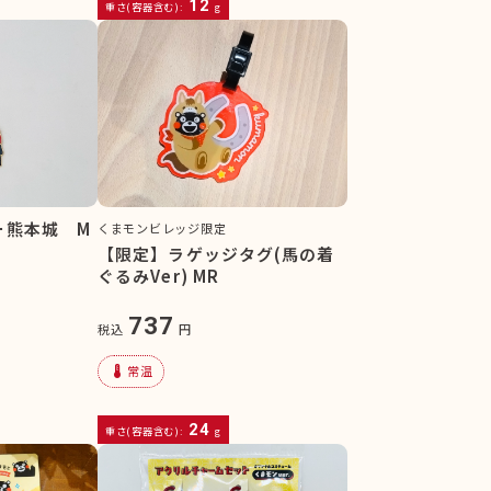
12
重さ(容器含む):
g
ー熊本城 M
くまモンビレッジ限定
【限定】ラゲッジタグ(馬の着
ぐるみVer) MR
737
税込
円
device_thermostat
常温
24
重さ(容器含む):
g