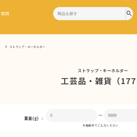
search
ご質問
）
ストラップ・キーホルダー
ストラップ・キーホルダー
工芸品・雑貨（17
〜
重量(g)
半角数字でご入力ください