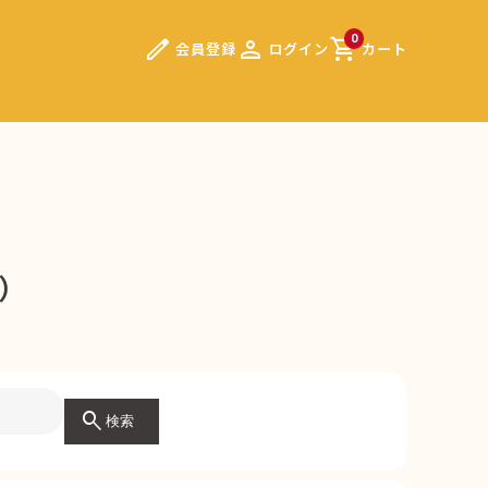
edit
person
shopping_cart
0
会員登録
ログイン
カート
7）
search
検索