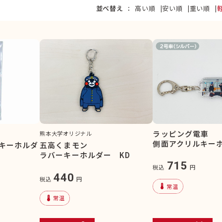
並べ替え
高い順
安い順
重い順
ラッピング電車
熊本大学オリジナル
側面アクリルキー
キーホルダ
五高くまモン
ラバーキーホルダー KD
715
税込
円
440
税込
円
device_thermostat
常温
device_thermostat
常温