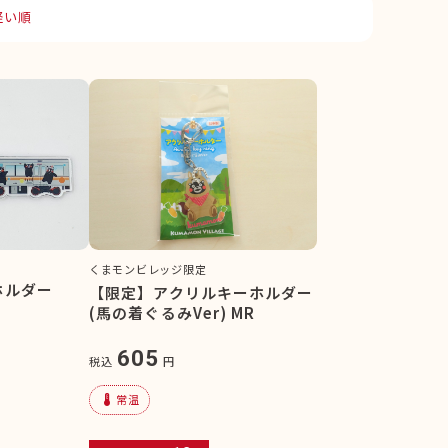
軽い順
くまモンビレッジ限定
ホルダー
【限定】アクリルキーホルダー
(馬の着ぐるみVer) MR
605
税込
円
device_thermostat
常温