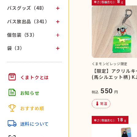
8
重さ(容器含む):
g
バスグッズ（48）
バス放出品（341）
個包装（53）
袋（3）
くまモンビレッジ限定
【限定】アクリルキ
box
(馬シルエット柄) K
くまトクとは
feed
550
税込
円
お知らせ
device_thermostat
常温
trophy
おすすめ順
18
local_shipping
重さ(容器含む):
g
送料について