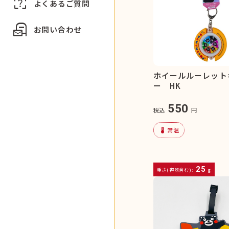
indeterminate_question_box
よくあるご質問
local_post_office
お問い合わせ
ホイールルーレット
ー HK
550
税込
円
device_thermostat
常温
25
重さ(容器含む):
g