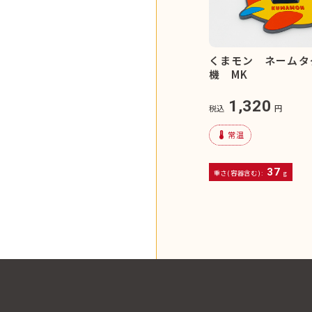
くまモン ネームタ
機 MK
1,320
税込
円
device_thermostat
常温
37
重さ(容器含む):
g