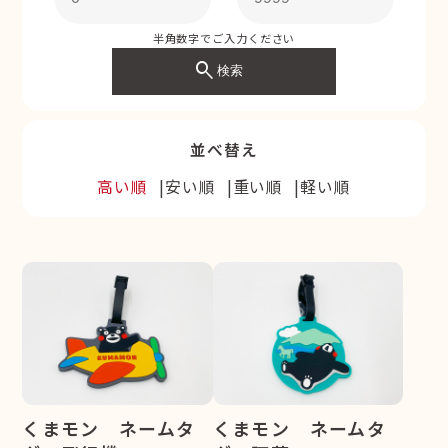
半角数字でご入力ください
search
検索
並べ替え
高い順
安い順
重い順
軽い順
くまモン ネームタ
くまモン ネームタ