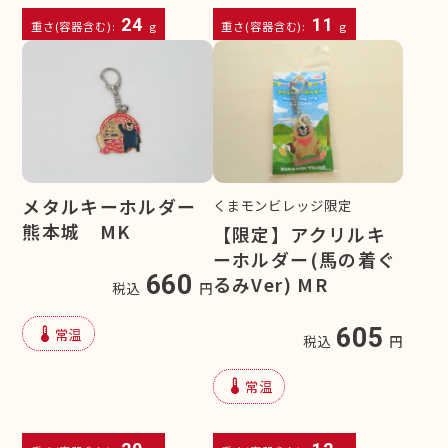
24
11
重さ(容器含む):
g
重さ(容器含む):
g
メタルキーホルダー
くまモンビレッジ限定
熊本城 MK
【限定】アクリルキ
ーホルダー(馬の着ぐ
660
るみVer) MR
税込
円
device_thermostat
605
常温
税込
円
device_thermostat
常温