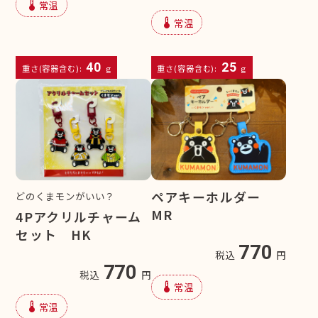
device_thermostat
常温
device_thermostat
常温
40
25
重さ(容器含む):
g
重さ(容器含む):
g
ペアキーホルダー
どのくまモンがいい？
MR
4Pアクリルチャーム
セット HK
770
税込
円
770
税込
円
device_thermostat
常温
device_thermostat
常温