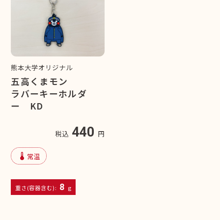
熊本大学オリジナル
五高くまモン
ラバーキーホルダ
ー KD
440
税込
円
device_thermostat
常温
8
重さ(容器含む):
g