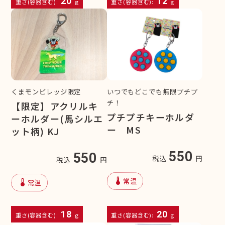
20
12
重さ(容器含む):
g
重さ(容器含む):
g
くまモンビレッジ限定
いつでもどこでも無限プチプ
チ！
【限定】アクリルキ
プチプチキーホルダ
ーホルダー(馬シルエ
ー MS
ット柄) KJ
550
550
税込
円
税込
円
device_thermostat
常温
device_thermostat
常温
18
20
重さ(容器含む):
g
重さ(容器含む):
g