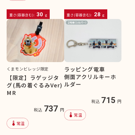
30
28
重さ(容器含む):
g
重さ(容器含む):
g
ラッピング電車
くまモンビレッジ限定
側面アクリルキーホ
【限定】ラゲッジタ
ルダー
グ(馬の着ぐるみVer)
MR
715
税込
円
737
税込
円
device_thermostat
常温
device_thermostat
常温