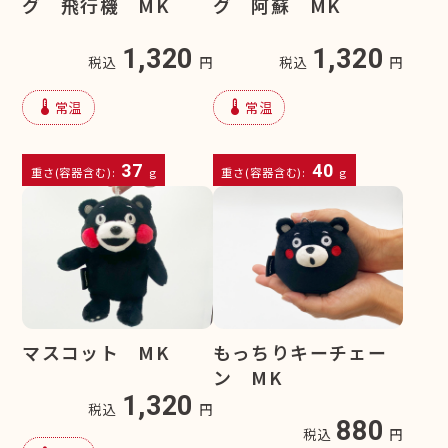
グ 飛行機 MK
グ 阿蘇 MK
1,320
1,320
税込
円
税込
円
device_thermostat
device_thermostat
常温
常温
37
40
重さ(容器含む):
g
重さ(容器含む):
g
マスコット MK
もっちりキーチェー
ン MK
1,320
税込
円
880
税込
円