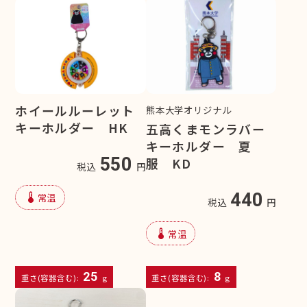
ホイールルーレット
熊本大学オリジナル
キーホルダー HK
五高くまモンラバー
キーホルダー 夏
550
服 KD
税込
円
device_thermostat
440
常温
税込
円
device_thermostat
常温
25
8
重さ(容器含む):
g
重さ(容器含む):
g