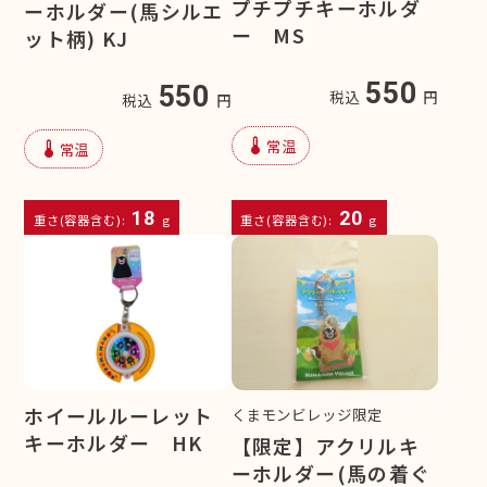
プチプチキーホルダ
ーホルダー(馬シルエ
ー MS
ット柄) KJ
550
550
税込
円
税込
円
device_thermostat
常温
device_thermostat
常温
18
20
重さ(容器含む):
g
重さ(容器含む):
g
ホイールルーレット
くまモンビレッジ限定
キーホルダー HK
【限定】アクリルキ
ーホルダー(馬の着ぐ