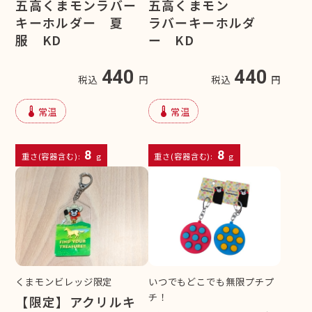
五高くまモンラバー
五高くまモン
キーホルダー 夏
ラバーキーホルダ
服 KD
ー KD
440
440
税込
円
税込
円
device_thermostat
device_thermostat
常温
常温
8
8
重さ(容器含む):
g
重さ(容器含む):
g
くまモンビレッジ限定
いつでもどこでも無限プチプ
チ！
【限定】アクリルキ