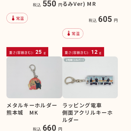
550
るみVer) MR
税込
円
device_thermostat
605
常温
税込
円
device_thermostat
常温
25
12
重さ(容器含む):
g
重さ(容器含む):
g
メタルキーホルダー
ラッピング電車
熊本城 MK
側面アクリルキーホ
ルダー
660
税込
円