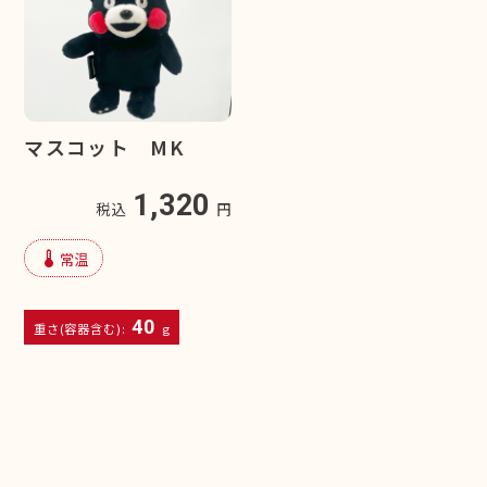
マスコット MK
1,320
税込
円
device_thermostat
常温
40
重さ(容器含む):
g