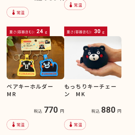
device_thermostat
常温
device_thermostat
常温
24
30
重さ(容器含む):
g
重さ(容器含む):
g
ペアキーホルダー
もっちりキーチェー
MR
ン MK
770
880
税込
円
税込
円
device_thermostat
device_thermostat
常温
常温