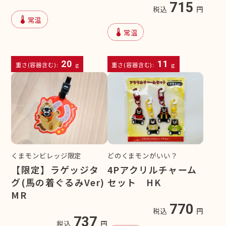
715
税込
円
device_thermostat
常温
device_thermostat
常温
20
11
重さ(容器含む):
g
重さ(容器含む):
g
くまモンビレッジ限定
どのくまモンがいい？
【限定】ラゲッジタ
4Pアクリルチャーム
グ(馬の着ぐるみVer)
セット HK
MR
770
税込
円
737
税込
円