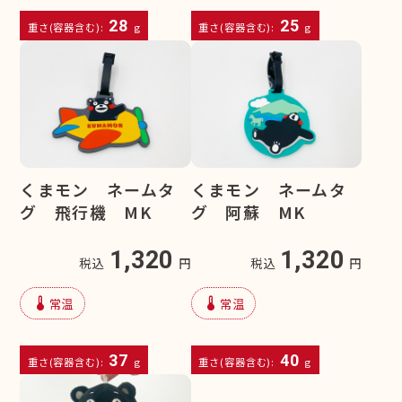
28
25
重さ(容器含む):
g
重さ(容器含む):
g
くまモン ネームタ
くまモン ネームタ
グ 飛行機 MK
グ 阿蘇 MK
1,320
1,320
税込
円
税込
円
device_thermostat
device_thermostat
常温
常温
37
40
重さ(容器含む):
g
重さ(容器含む):
g