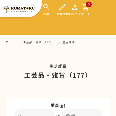
search
edit
person
shopping_cart
0
検索
会員登録
ログイン
カート
ホーム
工芸品・雑貨（177）
生活雑貨
生活雑貨
工芸品・雑貨（177）
重量(g)
〜