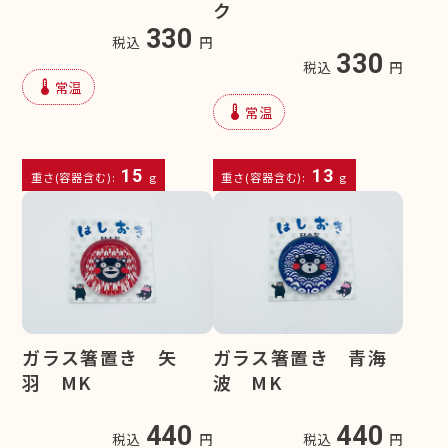
ク
330
税込
円
330
税込
円
device_thermostat
常温
device_thermostat
常温
15
13
重さ(容器含む):
g
重さ(容器含む):
g
ガラス箸置き 矢
ガラス箸置き 青海
羽 MK
波 MK
440
440
税込
円
税込
円