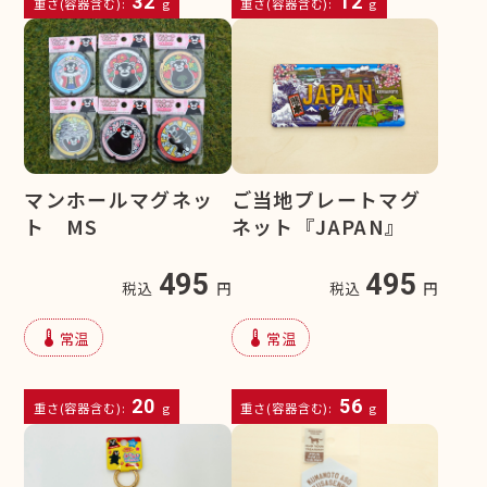
32
12
重さ(容器含む):
g
重さ(容器含む):
g
マンホールマグネッ
ご当地プレートマグ
ト MS
ネット『JAPAN』
495
495
税込
円
税込
円
device_thermostat
device_thermostat
常温
常温
20
56
重さ(容器含む):
g
重さ(容器含む):
g