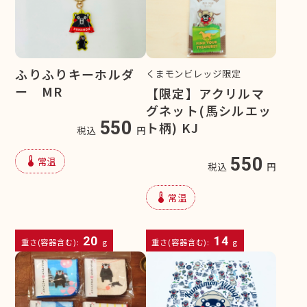
ふりふりキーホルダ
くまモンビレッジ限定
ー MR
【限定】アクリルマ
グネット(馬シルエッ
550
ト柄) KJ
税込
円
device_thermostat
550
常温
税込
円
device_thermostat
常温
20
14
重さ(容器含む):
g
重さ(容器含む):
g