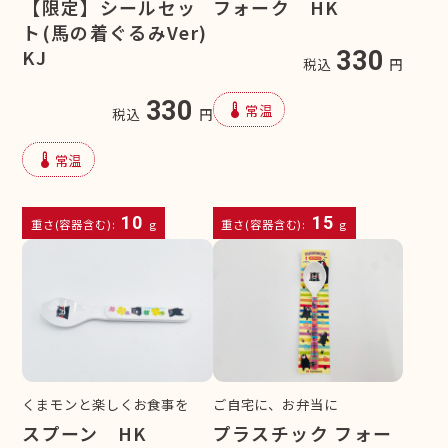
【限定】シールセッ
フォーク HK
ト(馬の着ぐるみVer)
KJ
330
税込
円
330
device_thermostat
常温
税込
円
device_thermostat
常温
10
15
重さ(容器含む):
g
重さ(容器含む):
g
くまモンと楽しくお食事を
ご自宅に、お弁当に
スプーン HK
プラスチック フォー