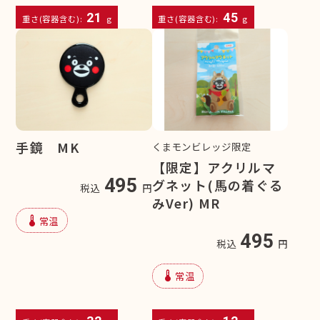
21
45
重さ(容器含む):
g
重さ(容器含む):
g
手鏡 MK
くまモンビレッジ限定
【限定】アクリルマ
495
グネット(馬の着ぐる
税込
円
みVer) MR
device_thermostat
常温
495
税込
円
device_thermostat
常温