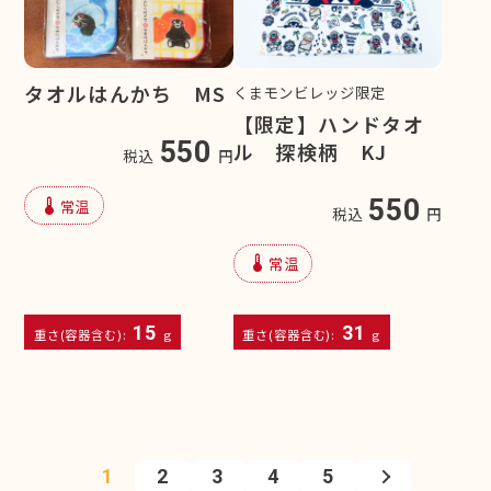
タオルはんかち MS
くまモンビレッジ限定
【限定】ハンドタオ
550
ル 探検柄 KJ
税込
円
device_thermostat
550
常温
税込
円
device_thermostat
常温
15
31
重さ(容器含む):
g
重さ(容器含む):
g
1
2
3
4
5