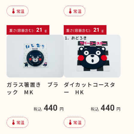
device_thermostat
device_thermostat
常温
常温
21
21
重さ(容器含む):
g
重さ(容器含む):
g
ガラス箸置き ブラ
ダイカットコースタ
ック MK
ー HK
440
440
税込
円
税込
円
device_thermostat
device_thermostat
常温
常温