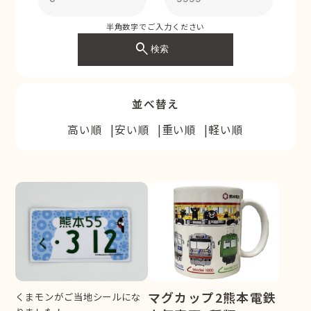
半角数字でご入力ください
search
検索
並べ替え
高い順
安い順
重い順
軽い順
マグカップ2熊本電鉄
くまモンがご当地シールにな