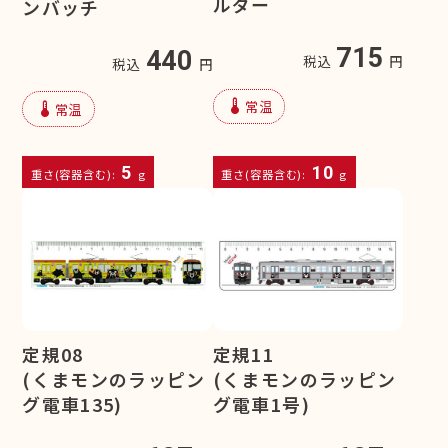
ルダー
ンバッチ
715
440
税込
円
税込
円
device_thermostat
常温
device_thermostat
常温
5
10
重さ(容器含む):
g
重さ(容器含む):
g
定規08
定規11
(くまモンのラッピン
(くまモンのラッピン
グ電車135)
グ電車1号)