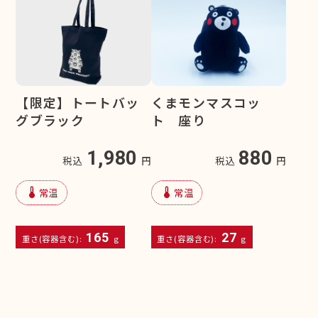
【限定】トートバッ
くまモンマスコッ
グブラック
ト 座り
1,980
880
税込
円
税込
円
device_thermostat
device_thermostat
常温
常温
165
27
重さ(容器含む):
g
重さ(容器含む):
g