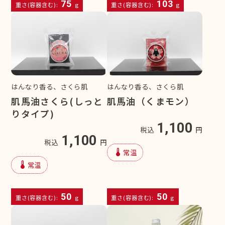
75
103
重さ(容器含む):
g
重さ(容器含む):
g
はんなり香る、さくら肌
はんなり香る、さくら肌
肌馬油さくら(しっと
肌馬油（くまモン）
りタイプ)
1,100
税込
円
1,100
税込
円
device_thermostat
常温
device_thermostat
常温
50
50
重さ(容器含む):
g
重さ(容器含む):
g