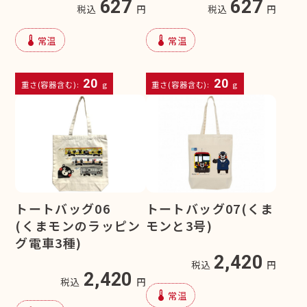
627
627
税込
円
税込
円
device_thermostat
device_thermostat
常温
常温
20
20
重さ(容器含む):
g
重さ(容器含む):
g
トートバッグ06
トートバッグ07(くま
(くまモンのラッピン
モンと3号)
グ電車3種)
2,420
税込
円
2,420
税込
円
device_thermostat
常温