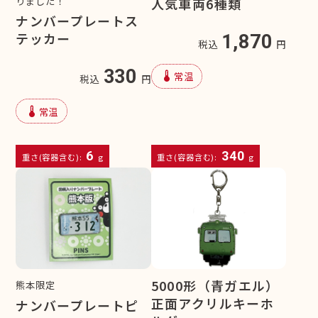
りました！
人気車両6種類
ナンバープレートス
テッカー
1,870
税込
円
330
device_thermostat
常温
税込
円
device_thermostat
常温
6
340
重さ(容器含む):
g
重さ(容器含む):
g
5000形（青ガエル）
熊本限定
正面アクリルキーホ
ナンバープレートピ