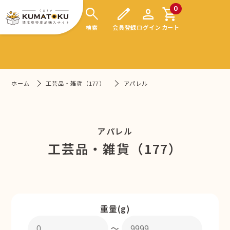
search
edit
person
shopping_cart
0
検索
会員登録
ログイン
カート
ホーム
工芸品・雑貨（177）
アパレル
アパレル
工芸品・雑貨（177）
重量(g)
〜