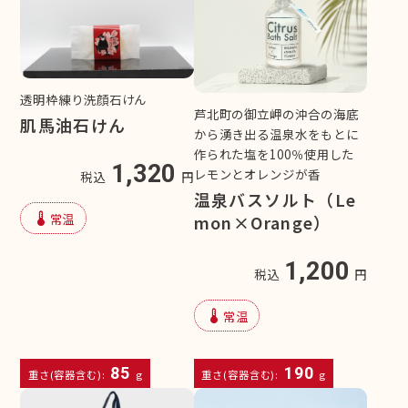
透明枠練り洗顔石けん
芦北町の御立岬の沖合の海底
肌馬油石けん
から湧き出る温泉水をもとに
作られた塩を100％使用した
1,320
レモンとオレンジが香
税込
円
温泉バスソルト（Le
device_thermostat
常温
mon×Orange）
1,200
税込
円
device_thermostat
常温
85
190
重さ(容器含む):
g
重さ(容器含む):
g