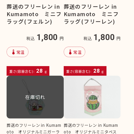
葬送のフリーレン in
葬送のフリーレン in
Kumamoto ミニフ
Kumamoto ミニフ
ラッグ(フェルン)
ラッグ(フリーレン)
1,800
1,800
税込
円
税込
円
device_thermostat
device_thermostat
常温
常温
28
28
重さ(容器含む):
g
重さ(容器含む):
g
在庫切れ
葬送のフリーレン in Kumam
葬送のフリーレン in Kumam
oto オリジナルミニガーラ
oto オリジナルミニタペス