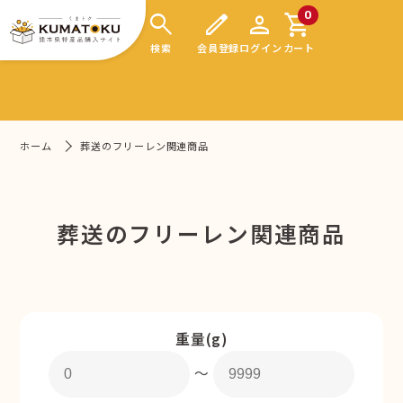
search
edit
person
shopping_cart
0
検索
会員登録
ログイン
カート
ホーム
葬送のフリーレン関連商品
葬送のフリーレン関連商品
重量(g)
〜