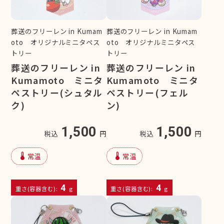
葬送のフリーレン in Kumam
葬送のフリーレン in Kumam
oto オリジナルミニタペス
oto オリジナルミニタペス
トリー
トリー
葬送のフリーレン in
葬送のフリーレン in
Kumamoto ミニタ
Kumamoto ミニタ
ペストリー(シュタル
ペストリー(フェル
ク)
ン)
1,500
1,500
税込
円
税込
円
device_thermostat
device_thermostat
常温
常温
4
4
重さ(容器含む):
g
重さ(容器含む):
g