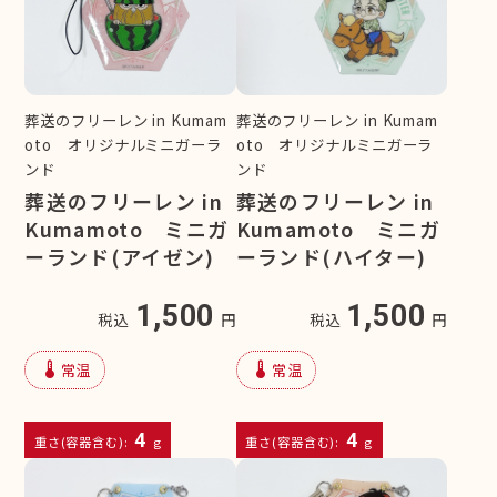
葬送のフリーレン in Kumam
葬送のフリーレン in Kumam
oto オリジナルミニガーラ
oto オリジナルミニガーラ
ンド
ンド
葬送のフリーレン in
葬送のフリーレン in
Kumamoto ミニガ
Kumamoto ミニガ
ーランド(アイゼン)
ーランド(ハイター)
1,500
1,500
税込
円
税込
円
device_thermostat
device_thermostat
常温
常温
4
4
重さ(容器含む):
g
重さ(容器含む):
g