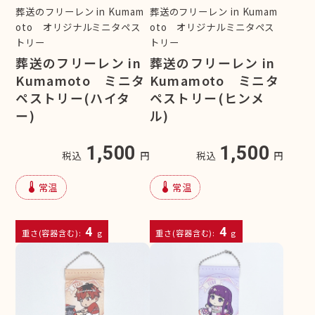
葬送のフリーレン in Kumam
葬送のフリーレン in Kumam
oto オリジナルミニタペス
oto オリジナルミニタペス
トリー
トリー
葬送のフリーレン in
葬送のフリーレン in
Kumamoto ミニタ
Kumamoto ミニタ
ペストリー(ハイタ
ペストリー(ヒンメ
ー)
ル)
1,500
1,500
税込
円
税込
円
device_thermostat
device_thermostat
常温
常温
4
4
重さ(容器含む):
g
重さ(容器含む):
g