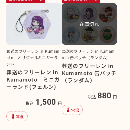
在庫切れ
葬送のフリーレン in Kumam
葬送のフリーレン in Kumam
oto オリジナルミニガーラ
oto 缶バッチ（ランダム）
ンド
葬送のフリーレン in
葬送のフリーレン in
Kumamoto 缶バッチ
Kumamoto ミニガ
（ランダム）
ーランド(フェルン)
880
税込
円
1,500
税込
円
device_thermostat
常温
device_thermostat
常温