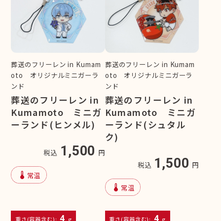
葬送のフリーレン in Kumam
葬送のフリーレン in Kumam
oto オリジナルミニガーラ
oto オリジナルミニガーラ
ンド
ンド
葬送のフリーレン in
葬送のフリーレン in
Kumamoto ミニガ
Kumamoto ミニガ
ーランド(ヒンメル)
ーランド(シュタル
ク)
1,500
税込
円
1,500
税込
円
device_thermostat
常温
device_thermostat
常温
4
4
重さ(容器含む):
g
重さ(容器含む):
g