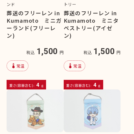
ンド
トリー
葬送のフリーレン in
葬送のフリーレン in
Kumamoto ミニガ
Kumamoto ミニタ
ーランド(フリーレ
ペストリー(アイゼ
ン)
ン)
1,500
1,500
税込
円
税込
円
device_thermostat
device_thermostat
常温
常温
4
4
重さ(容器含む):
g
重さ(容器含む):
g