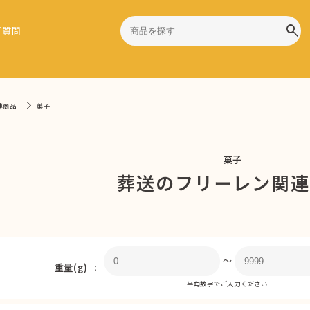
search
ご質問
連商品
菓子
菓子
葬送のフリーレン関
〜
重量(g)
半角数字でご入力ください