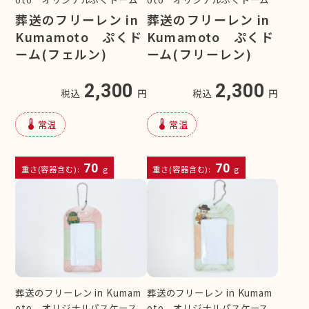
葬送のフリーレン in
葬送のフリーレン in
Kumamoto ぷくド
Kumamoto ぷくド
ーム(フェルン)
ーム(フリーレン)
2,300
2,300
税込
円
税込
円
device_thermostat
device_thermostat
常温
常温
70
70
重さ(容器含む):
g
重さ(容器含む):
g
葬送のフリーレン in Kumam
葬送のフリーレン in Kumam
oto オリジナルパスケース
oto オリジナルパスケース