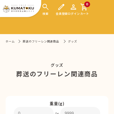
search
edit
person
shopping_cart
0
検索
会員登録
ログイン
カート
ホーム
葬送のフリーレン関連商品
グッズ
グッズ
葬送のフリーレン関連商品
重量(g)
〜