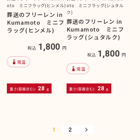
oto ミニフラッグ(ヒンメル)
oto ミニフラッグ(シュタル
ク)
葬送のフリーレン in
葬送のフリーレン in
Kumamoto ミニフ
Kumamoto ミニフ
ラッグ(ヒンメル)
ラッグ(シュタルク)
1,800
税込
円
1,800
税込
円
device_thermostat
常温
device_thermostat
常温
28
28
重さ(容器含む):
g
重さ(容器含む):
g
1
2