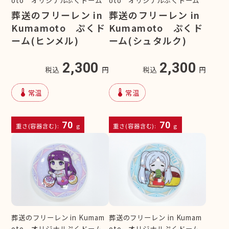
葬送のフリーレン in
葬送のフリーレン in
Kumamoto ぷくド
Kumamoto ぷくド
ーム(ヒンメル)
ーム(シュタルク)
2,300
2,300
税込
円
税込
円
device_thermostat
device_thermostat
常温
常温
70
70
重さ(容器含む):
g
重さ(容器含む):
g
葬送のフリーレン in Kumam
葬送のフリーレン in Kumam
oto オリジナルぷくドーム
oto オリジナルぷくドーム