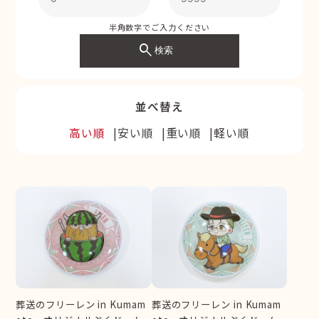
半角数字でご入力ください
search
検索
並べ替え
高い順
安い順
重い順
軽い順
葬送のフリーレン in Kumam
葬送のフリーレン in Kumam