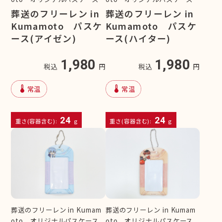
葬送のフリーレン in
葬送のフリーレン in
Kumamoto パスケ
Kumamoto パスケ
ース(アイゼン)
ース(ハイター)
1,980
1,980
税込
円
税込
円
device_thermostat
device_thermostat
常温
常温
24
24
重さ(容器含む):
g
重さ(容器含む):
g
葬送のフリーレン in Kumam
葬送のフリーレン in Kumam
oto オリジナルパスケース
oto オリジナルパスケース