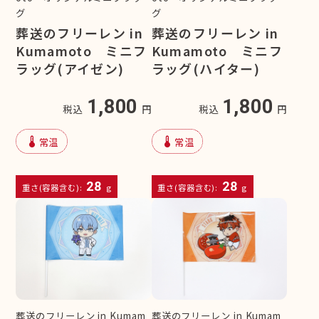
グ
グ
葬送のフリーレン in
葬送のフリーレン in
Kumamoto ミニフ
Kumamoto ミニフ
ラッグ(アイゼン)
ラッグ(ハイター)
1,800
1,800
税込
円
税込
円
device_thermostat
device_thermostat
常温
常温
28
28
重さ(容器含む):
g
重さ(容器含む):
g
葬送のフリーレン in Kumam
葬送のフリーレン in Kumam