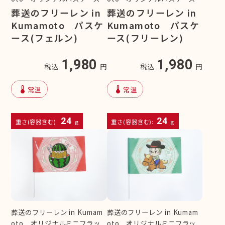
葬送のフリーレン in
葬送のフリーレン in
Kumamoto パスケ
Kumamoto パスケ
ース(フェルン)
ース(フリーレン)
1,980
1,980
税込
円
税込
円
device_thermostat
device_thermostat
常温
常温
24
24
重さ(容器含む):
g
重さ(容器含む):
g
葬送のフリーレン in Kumam
葬送のフリーレン in Kumam
oto オリジナルミニフラッ
oto オリジナルミニフラッ