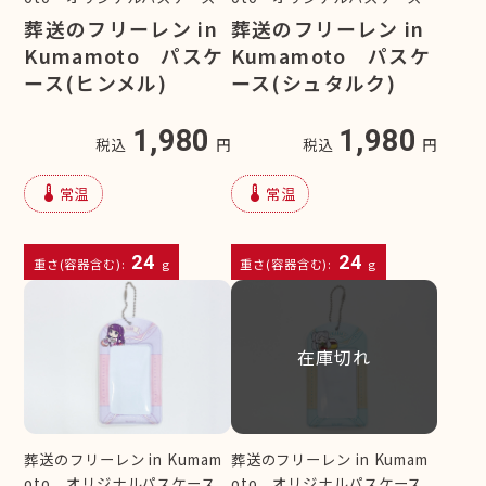
葬送のフリーレン in
葬送のフリーレン in
Kumamoto パスケ
Kumamoto パスケ
ース(ヒンメル)
ース(シュタルク)
1,980
1,980
税込
円
税込
円
device_thermostat
device_thermostat
常温
常温
24
24
重さ(容器含む):
g
重さ(容器含む):
g
在庫切れ
葬送のフリーレン in Kumam
葬送のフリーレン in Kumam
oto オリジナルパスケース
oto オリジナルパスケース