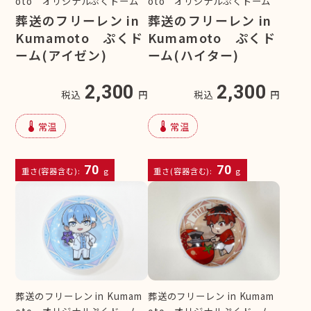
oto オリジナルぷくドーム
oto オリジナルぷくドーム
葬送のフリーレン in
葬送のフリーレン in
Kumamoto ぷくド
Kumamoto ぷくド
ーム(アイゼン)
ーム(ハイター)
2,300
2,300
税込
円
税込
円
device_thermostat
device_thermostat
常温
常温
70
70
重さ(容器含む):
g
重さ(容器含む):
g
葬送のフリーレン in Kumam
葬送のフリーレン in Kumam
oto オリジナルぷくドーム
oto オリジナルぷくドーム