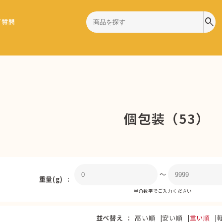
search
ご質問
個包装（53）
〜
重量(g)
半角数字でご入力ください
並べ替え
高い順
安い順
重い順