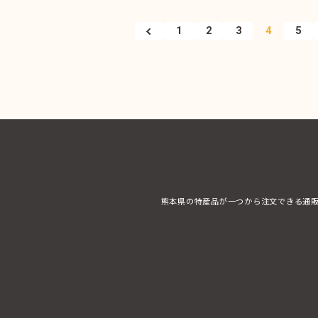
1
2
3
4
5
熊本県の特産品が一つから注文できる通