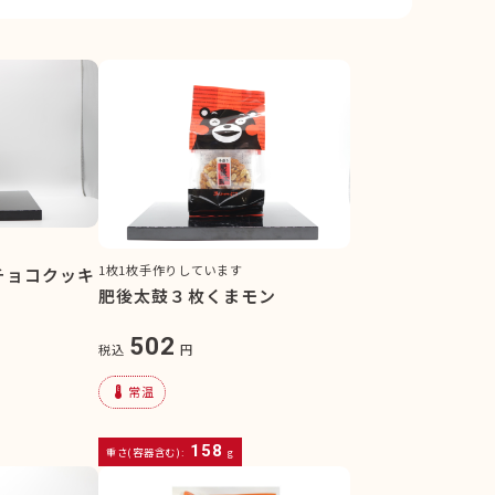
1枚1枚手作りしています
チョコクッキ
肥後太鼓３枚くまモン
502
税込
円
device_thermostat
常温
158
重さ(容器含む):
g