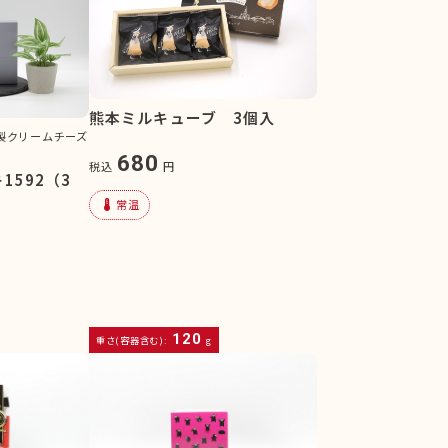
熊本ミルキューブ 3個入
家製クリームチーズ
680
税込
円
1592（3
device_thermostat
常温
120
重さ(容器含む):
g