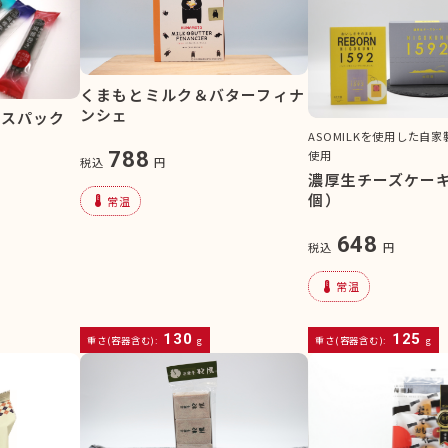
くまもとミルク＆バターフィナ
ンシェ
クスパック
ASOMILKを使用した自
788
使用
税込
円
濃厚生チーズケーキ
個）
device_thermostat
常温
648
税込
円
device_thermostat
常温
130
125
重さ(容器含む):
g
重さ(容器含む):
g