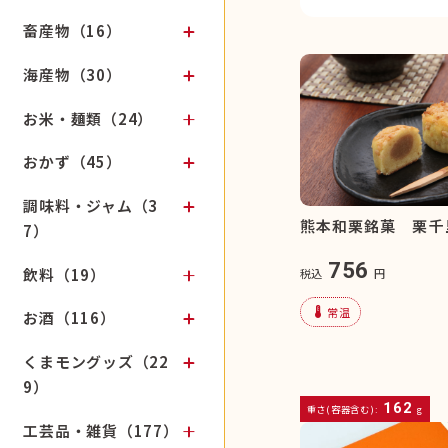
畜産物（16）
海産物（30）
お米・麺類（24）
おかず（45）
調味料・ジャム（3
熊本和栗銘菓 栗千
7）
756
飲料（19）
税込
円
device_thermostat
常温
お酒（116）
くまモングッズ（22
9）
162
重さ(容器含む):
g
工芸品・雑貨（177）