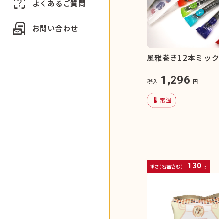
indeterminate_question_box
よくあるご質問
local_post_office
お問い合わせ
風雅巻き12本ミッ
1,296
税込
円
device_thermostat
常温
130
重さ(容器含む):
g