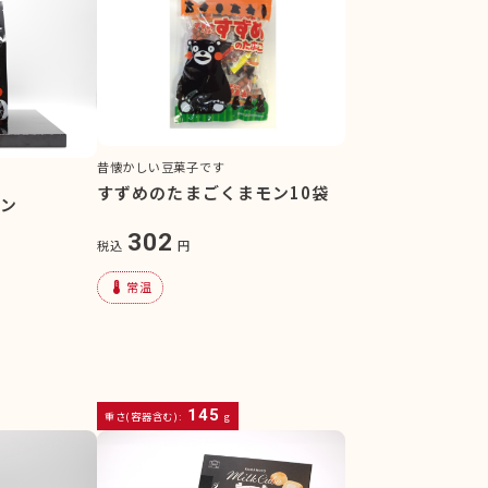
昔懐かしい豆菓子です
すずめのたまごくまモン10袋
モン
302
税込
円
device_thermostat
常温
145
重さ(容器含む):
g