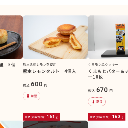
里 5個
熊本県産レモンを使用
くまモン型クッキー
熊本レモンタルト 4個入
くまもとバター＆
ー10枚
600
税込
円
670
税込
円
device_thermostat
常温
device_thermostat
常温
161
160
重さ(容器含む):
g
重さ(容器含む):
g