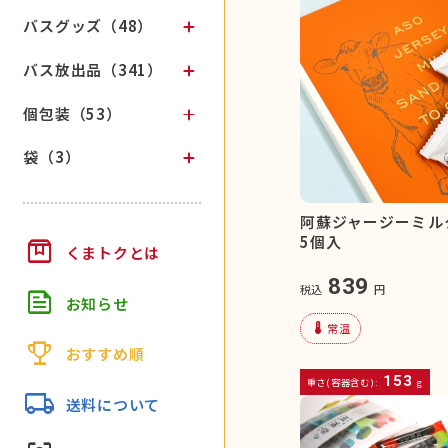
バスグッズ（48）
バス放出品（341）
個包装（53）
袋（3）
阿蘇ジャージーミ
5個入
box
くまトクとは
839
税込
円
feed
お知らせ
device_thermostat
常温
trophy
おすすめ順
153
重さ(容器含む):
g
local_shipping
送料について