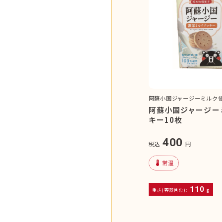
阿蘇小国ジャージーミルク
阿蘇小国ジャージー
キー10枚
400
税込
円
device_thermostat
常温
110
重さ(容器含む):
g