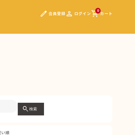
edit
person
shopping_cart
0
会員登録
ログイン
カート
search
検索
軽い順