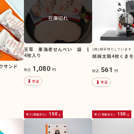
在庫切れ
天草 車海老せんべい 袋 1
1枚1枚手作りしています
4枚入り
胡麻太鼓4枚くま
ルクサンド
1,080
561
税込
円
税込
円
device_thermostat
常温
device_thermostat
常温
150
150
重さ(容器含む):
g
重さ(容器含む):
g