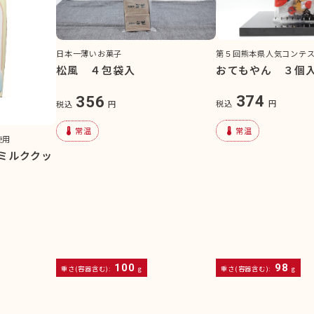
第５回熊本県人気コンテ
日本一薄いお菓子
おてもやん ３個
松風 ４包袋入
374
356
税込
円
税込
円
device_thermostat
device_thermostat
常温
常温
使用
ミルククッ
100
98
重さ(容器含む):
g
重さ(容器含む):
g