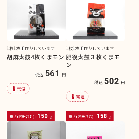
1枚1枚手作りしています
1枚1枚手作りしています
胡麻太鼓4枚くまモン
肥後太鼓３枚くまモ
ン
561
税込
円
502
税込
円
device_thermostat
常温
device_thermostat
常温
150
158
重さ(容器含む):
g
重さ(容器含む):
g