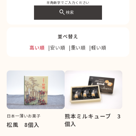
半角数字でご入力ください
search
検索
並べ替え
高い順
安い順
重い順
軽い順
熊本ミルキューブ 3
日本一薄いお菓子
個入
松風 8個入