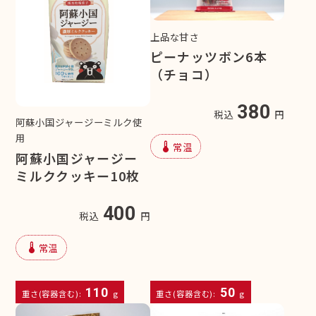
上品な甘さ
ピーナッツボン6本
（チョコ）
380
税込
円
阿蘇小国ジャージーミルク使
用
device_thermostat
常温
阿蘇小国ジャージー
ミルククッキー10枚
400
税込
円
device_thermostat
常温
110
50
重さ(容器含む):
g
重さ(容器含む):
g