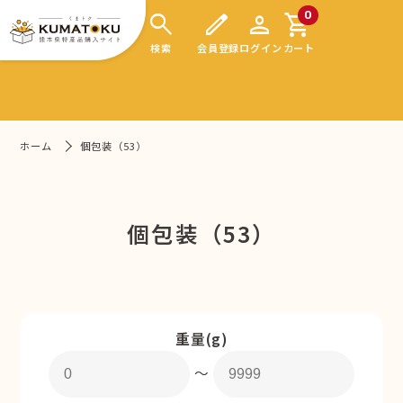
search
edit
person
shopping_cart
0
検索
会員登録
ログイン
カート
ホーム
個包装（53）
個包装（53）
重量(g)
〜