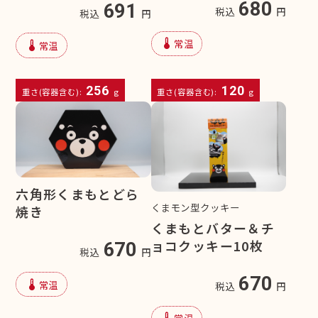
680
691
税込
円
税込
円
device_thermostat
常温
device_thermostat
常温
256
120
重さ(容器含む):
g
重さ(容器含む):
g
六角形くまもとどら
くまモン型クッキー
焼き
くまもとバター＆チ
ョコクッキー10枚
670
税込
円
670
device_thermostat
常温
税込
円