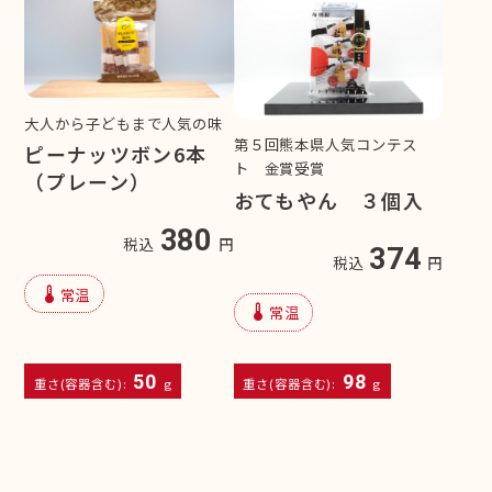
大人から子どもまで人気の味
第５回熊本県人気コンテス
ピーナッツボン6本
ト 金賞受賞
（プレーン）
おてもやん ３個入
380
税込
円
374
税込
円
device_thermostat
常温
device_thermostat
常温
50
98
重さ(容器含む):
g
重さ(容器含む):
g