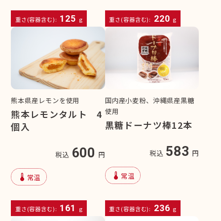
125
220
重さ(容器含む):
g
重さ(容器含む):
g
熊本県産レモンを使用
国内産小麦粉、沖縄県産黒糖
使用
熊本レモンタルト 4
黒糖ドーナツ棒12本
個入
583
600
税込
円
税込
円
device_thermostat
常温
device_thermostat
常温
161
236
重さ(容器含む):
g
重さ(容器含む):
g