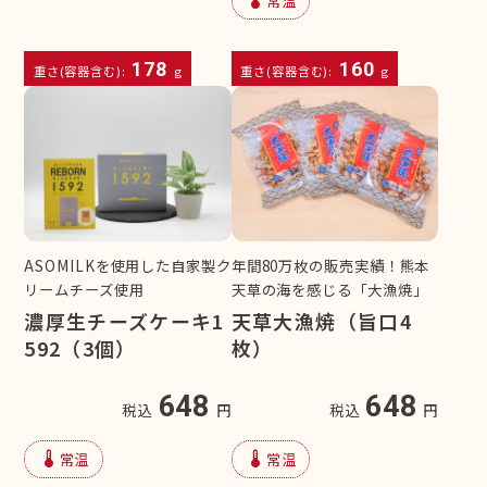
device_thermostat
常温
178
160
重さ(容器含む):
g
重さ(容器含む):
g
ASOMILKを使用した自家製ク
年間80万枚の販売実績！熊本
リームチーズ使用
天草の海を感じる「大漁焼」
濃厚生チーズケーキ1
天草大漁焼（旨口4
592（3個）
枚）
648
648
税込
円
税込
円
device_thermostat
device_thermostat
常温
常温