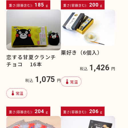
185
200
重さ(容器含む):
g
重さ(容器含む):
g
栗好き（6個入）
恋する甘夏クランチ
チョコ 16本
1,426
税込
円
1,075
税込
円
device_thermostat
常温
device_thermostat
常温
204
206
重さ(容器含む):
g
重さ(容器含む):
g