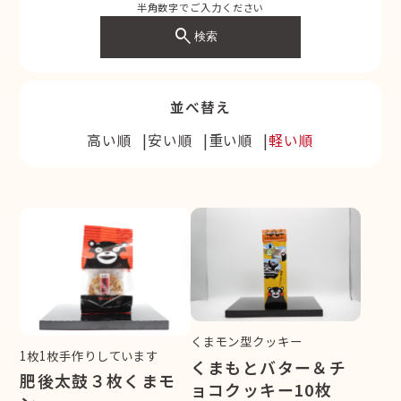
半角数字でご入力ください
search
検索
並べ替え
高い順
安い順
重い順
軽い順
くまモン型クッキー
1枚1枚手作りしています
くまもとバター＆チ
肥後太鼓３枚くまモ
ョコクッキー10枚