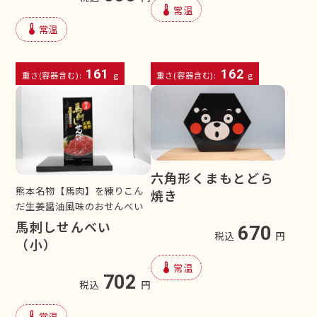
device_thermostat
常温
device_thermostat
常温
161
162
重さ(容器含む):
g
重さ(容器含む):
g
六角形くまもとどら
熊本名物【馬肉】を練りこん
焼き
だ生姜醤油風味のおせんべい
馬刺しせんべい
670
税込
円
（小）
device_thermostat
常温
702
税込
円
device_thermostat
常温