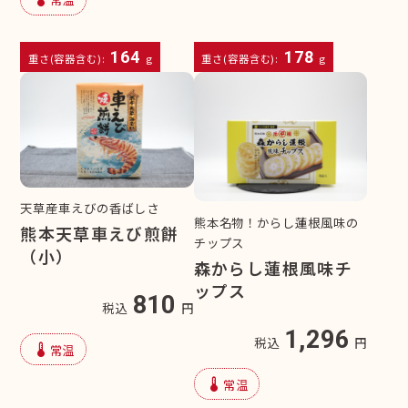
164
178
重さ(容器含む):
g
重さ(容器含む):
g
天草産車えびの香ばしさ
熊本名物！からし蓮根風味の
熊本天草車えび煎餅
チップス
（小）
森からし蓮根風味チ
ップス
810
税込
円
1,296
税込
円
device_thermostat
常温
device_thermostat
常温