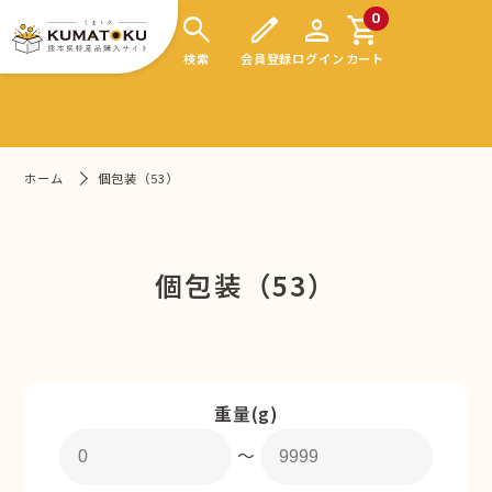
search
edit
person
shopping_cart
0
検索
会員登録
ログイン
カート
ホーム
個包装（53）
個包装（53）
重量(g)
〜