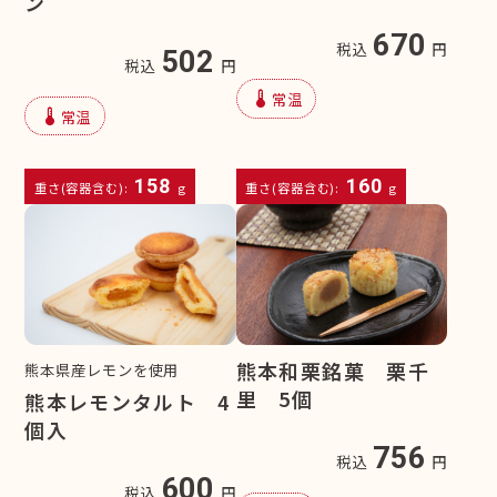
ン
670
税込
円
502
税込
円
device_thermostat
常温
device_thermostat
常温
158
160
重さ(容器含む):
g
重さ(容器含む):
g
熊本和栗銘菓 栗千
熊本県産レモンを使用
里 5個
熊本レモンタルト 4
個入
756
税込
円
600
税込
円