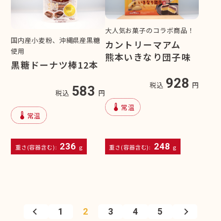
大人気お菓子のコラボ商品！
国内産小麦粉、沖縄県産黒糖
カントリーマアム
使用
熊本いきなり団子味
黒糖ドーナツ棒12本
928
税込
円
583
税込
円
device_thermostat
常温
device_thermostat
常温
236
248
重さ(容器含む):
g
重さ(容器含む):
g
1
2
3
4
5