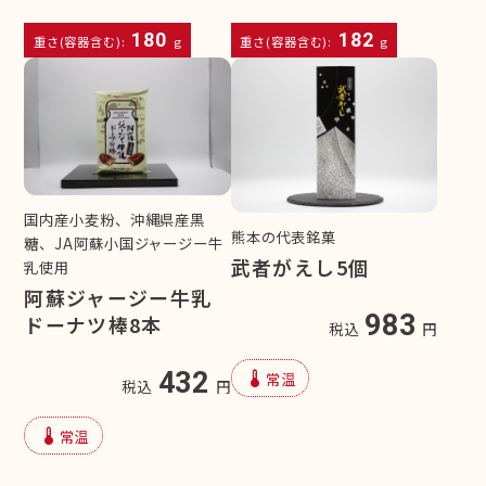
180
182
重さ(容器含む):
g
重さ(容器含む):
g
国内産小麦粉、沖縄県産黒
熊本の代表銘菓
糖、JA阿蘇小国ジャージー牛
武者がえし5個
乳使用
阿蘇ジャージー牛乳
983
ドーナツ棒8本
税込
円
device_thermostat
432
常温
税込
円
device_thermostat
常温