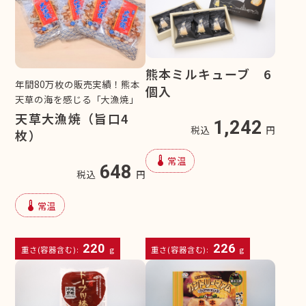
熊本ミルキューブ 6
年間80万枚の販売実績！熊本
個入
天草の海を感じる「大漁焼」
天草大漁焼（旨口4
1,242
税込
円
枚）
device_thermostat
常温
648
税込
円
device_thermostat
常温
220
226
重さ(容器含む):
g
重さ(容器含む):
g