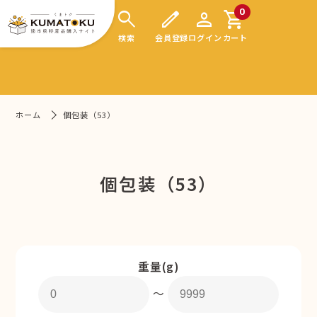
search
edit
person
shopping_cart
0
検索
会員登録
ログイン
カート
ホーム
個包装（53）
個包装（53）
重量(g)
〜