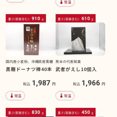
device_thermostat
常温
910
610
重さ(容器含む):
g
重さ(容器含む):
g
熊本の代表銘菓
国内産小麦粉、沖縄県産黒糖
武者がえし10個入
黒糖ドーナツ棒40本
1,966
1,987
税込
円
税込
円
device_thermostat
device_thermostat
常温
常温
830
450
重さ(容器含む):
g
重さ(容器含む):
g