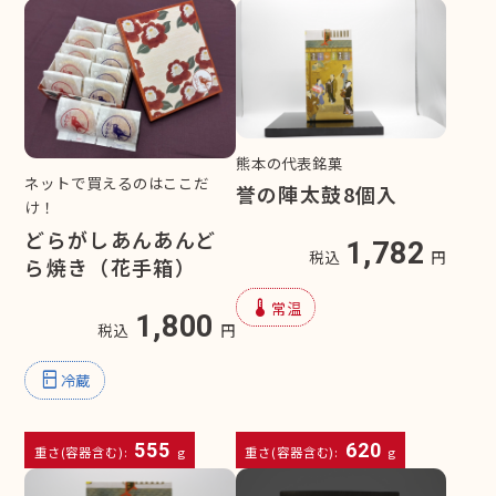
熊本の代表銘菓
ネットで買えるのはここだ
誉の陣太鼓8個入
け！
どらがしあんあんど
1,782
税込
円
ら焼き（花手箱）
device_thermostat
常温
1,800
税込
円
kitchen
冷蔵
555
620
重さ(容器含む):
g
重さ(容器含む):
g