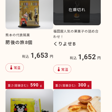
在庫切れ
福田屋人気の栗菓子の詰め合
熊本の代表銘菓
わせ！
肥後の旅8個
くりよせB
1,653
1,652
税込
円
税込
円
device_thermostat
常温
device_thermostat
常温
590
300
重さ(容器含む):
g
重さ(容器含む):
g