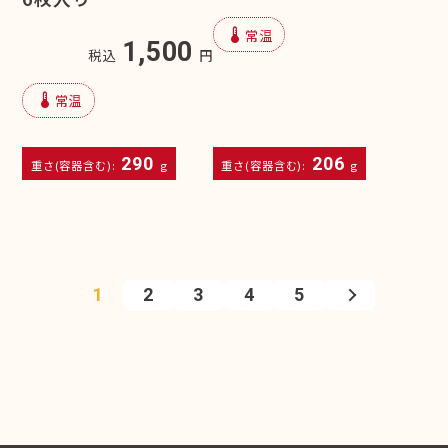
device_thermostat
常温
1,500
税込
円
device_thermostat
常温
290
206
重さ(容器含む):
g
重さ(容器含む):
g
1
2
3
4
5