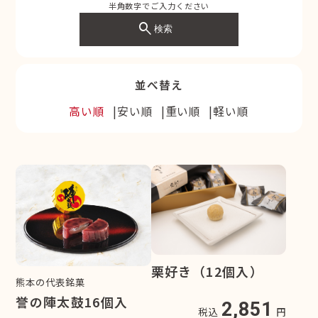
半角数字でご入力ください
search
検索
並べ替え
高い順
安い順
重い順
軽い順
栗好き（12個入）
熊本の代表銘菓
誉の陣太鼓16個入
2,851
税込
円