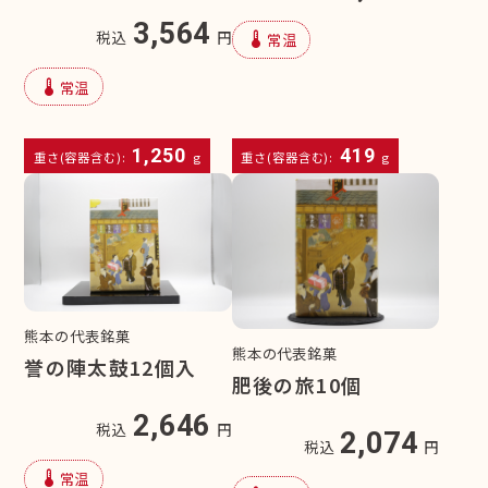
3,564
device_thermostat
税込
円
常温
device_thermostat
常温
1,250
419
重さ(容器含む):
g
重さ(容器含む):
g
熊本の代表銘菓
熊本の代表銘菓
誉の陣太鼓12個入
肥後の旅10個
2,646
税込
円
2,074
税込
円
device_thermostat
常温