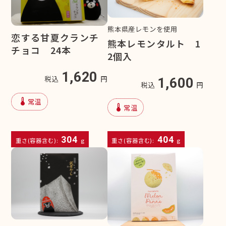
熊本県産レモンを使用
恋する甘夏クランチ
熊本レモンタルト 1
チョコ 24本
2個入
1,620
税込
円
1,600
税込
円
device_thermostat
常温
device_thermostat
常温
304
404
重さ(容器含む):
g
重さ(容器含む):
g