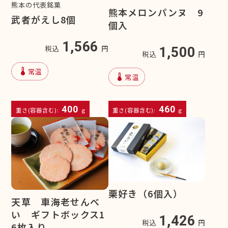
熊本の代表銘菓
熊本メロンパンヌ 9
武者がえし8個
個入
1,566
税込
円
1,500
税込
円
device_thermostat
常温
device_thermostat
常温
400
460
重さ(容器含む):
g
重さ(容器含む):
g
栗好き（6個入）
天草 車海老せんべ
い ギフトボックス1
1,426
税込
円
6枚入り