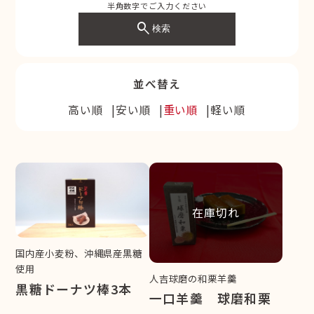
半角数字でご入力ください
search
検索
並べ替え
高い順
安い順
重い順
軽い順
在庫切れ
国内産小麦粉、沖縄県産黒糖
使用
人吉球磨の和栗羊羹
黒糖ドーナツ棒3本
一口羊羹 球磨和栗