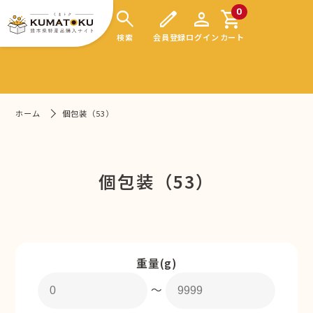
search
edit
person
shopping_cart
0
検索
会員登録
ログイン
カート
ホーム
個包装（53）
個包装（53）
重量(g)
〜