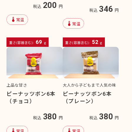
200
税込
円
346
税込
円
device_thermostat
常温
device_thermostat
常温
69
52
重さ(容器含む):
g
重さ(容器含む):
g
上品な甘さ
大人から子どもまで人気の味
ピーナッツボン6本
ピーナッツボン6本
（チョコ）
（プレーン）
380
380
税込
円
税込
円
device_thermostat
device_thermostat
常温
常温