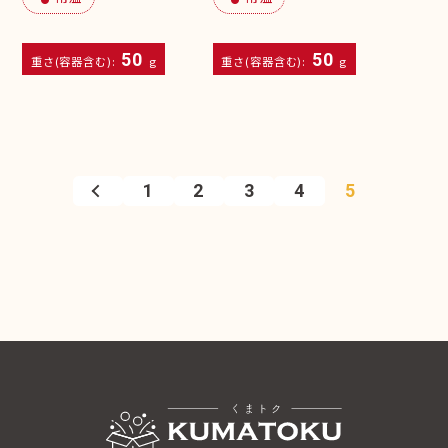
50
50
重さ(容器含む):
g
重さ(容器含む):
g
1
2
3
4
5