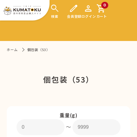
search
edit
person
shopping_cart
0
検索
会員登録
ログイン
カート
ホーム
個包装（53）
個包装（53）
重量(g)
〜