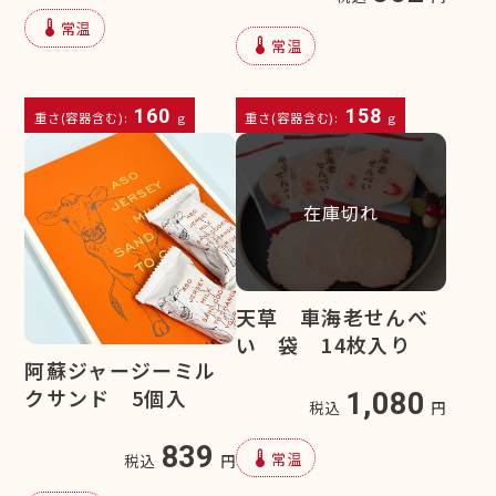
device_thermostat
常温
device_thermostat
常温
160
158
重さ(容器含む):
g
重さ(容器含む):
g
在庫切れ
天草 車海老せんべ
い 袋 14枚入り
阿蘇ジャージーミル
クサンド 5個入
1,080
税込
円
839
device_thermostat
常温
税込
円