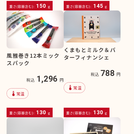
150
145
重さ(容器含む):
g
重さ(容器含む):
g
くまもとミルク＆バ
風雅巻き12本ミック
ターフィナンシェ
スパック
788
税込
円
1,296
税込
円
device_thermostat
常温
device_thermostat
常温
130
130
重さ(容器含む):
g
重さ(容器含む):
g