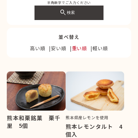
半角数字でご入力ください
search
検索
並べ替え
高い順
安い順
重い順
軽い順
熊本和栗銘菓 栗千
熊本県産レモンを使用
里 5個
熊本レモンタルト 4
個入