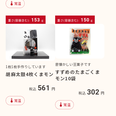
device_thermostat
常温
153
150
重さ(容器含む):
g
重さ(容器含む):
g
昔懐かしい豆菓子です
1枚1枚手作りしています
すずめのたまごくま
胡麻太鼓4枚くまモン
モン10袋
561
税込
円
302
税込
円
device_thermostat
常温
device_thermostat
常温