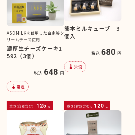
熊本ミルキューブ 3
ASOMILKを使用した自家製ク
個入
リームチーズ使用
濃厚生チーズケーキ1
680
税込
円
592（3個）
device_thermostat
常温
648
税込
円
device_thermostat
常温
125
120
重さ(容器含む):
g
重さ(容器含む):
g