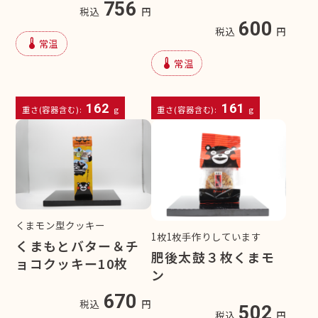
756
税込
円
600
税込
円
device_thermostat
常温
device_thermostat
常温
162
161
重さ(容器含む):
g
重さ(容器含む):
g
くまモン型クッキー
1枚1枚手作りしています
くまもとバター＆チ
肥後太鼓３枚くまモ
ョコクッキー10枚
ン
670
税込
円
502
税込
円