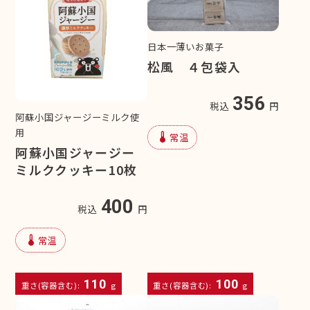
日本一薄いお菓子
松風 ４包袋入
356
税込
円
阿蘇小国ジャージーミルク使
用
device_thermostat
常温
阿蘇小国ジャージー
ミルククッキー10枚
400
税込
円
device_thermostat
常温
110
100
重さ(容器含む):
g
重さ(容器含む):
g