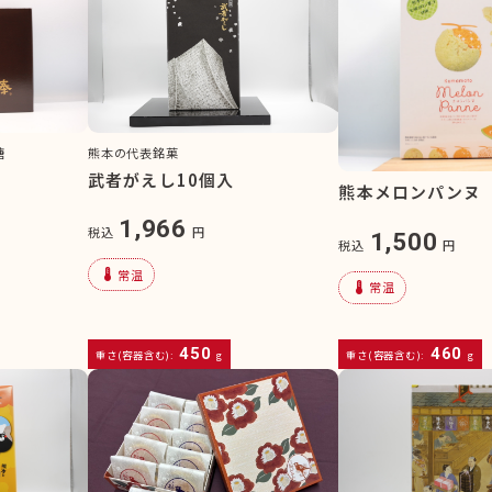
糖
熊本の代表銘菓
本
武者がえし10個入
熊本メロンパンヌ
1,966
税込
円
1,500
税込
円
device_thermostat
常温
device_thermostat
常温
450
460
重さ(容器含む):
g
重さ(容器含む):
g