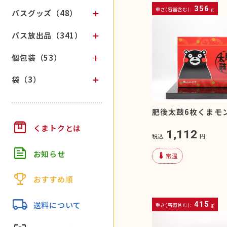
356
重さ(容器含む):
g
バスグッズ（48）
バス放出品（341）
個包装（53）
袋（3）
肥後太鼓6枚くまモ
box
くまトクとは
1,112
税込
円
feed
お知らせ
device_thermostat
常温
trophy
おすすめ順
local_shipping
送料について
415
重さ(容器含む):
g