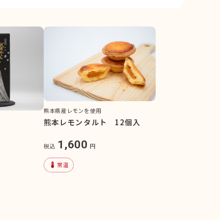
熊本県産レモンを使用
熊本レモンタルト 12個入
1,600
税込
円
device_thermostat
常温