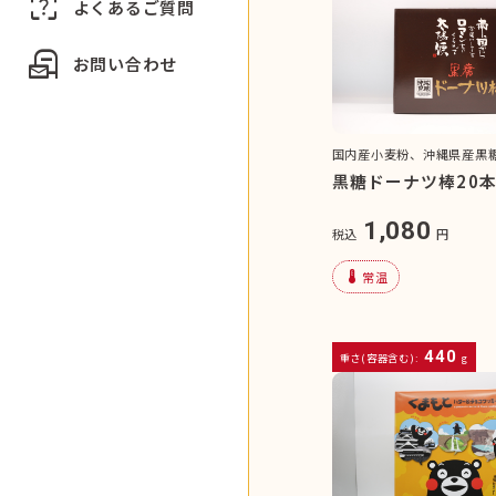
indeterminate_question_box
よくあるご質問
local_post_office
お問い合わせ
国内産小麦粉、沖縄県産黒
黒糖ドーナツ棒20
1,080
税込
円
device_thermostat
常温
440
重さ(容器含む):
g