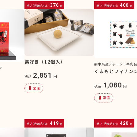
376
400
重さ(容器含む):
g
重さ(容器含む):
g
栗好き（12個入）
熊本県産ジャージー牛乳
ン
くまもとフィナン
2,851
税込
円
1,080
税込
円
device_thermostat
常温
device_thermostat
常温
419
420
重さ(容器含む):
g
重さ(容器含む):
g