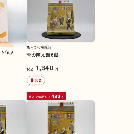
熊本の代表銘菓
 9個入
誉の陣太鼓6個
1,340
税込
円
device_thermostat
常温
480
重さ(容器含む):
g