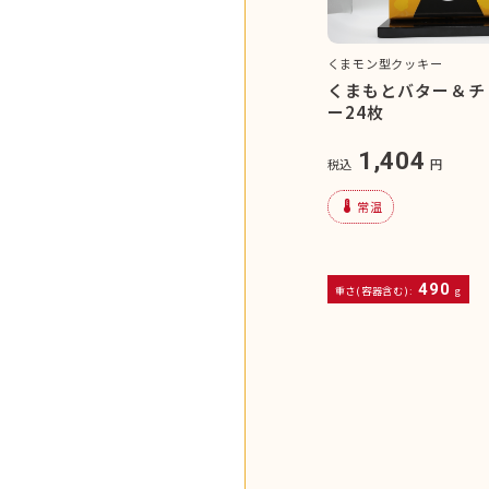
くまモン型クッキー
くまもとバター＆チ
ー24枚
1,404
税込
円
device_thermostat
常温
490
重さ(容器含む):
g