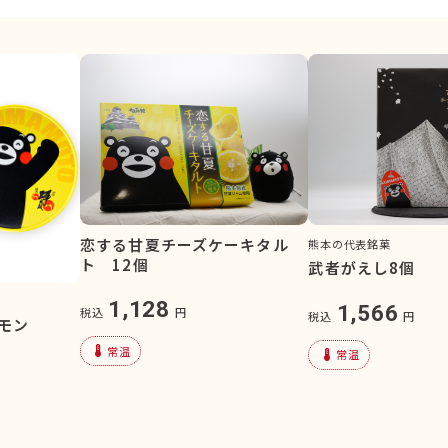
恋する甘夏チーズケーキタル
熊本の代表銘菓
ト 12個
武者がえし8個
1,128
1,566
税込
円
税込
円
モン
device_thermostat
常温
device_thermostat
常温