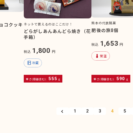
熊本の代表銘菓
ョコクッキ
ネットで買えるのはここだけ！
肥後の旅8個
どらがしあんあんどら焼き（花
手箱）
1,653
税込
円
1,800
税込
円
device_thermostat
常温
kitchen
冷蔵
555
590
重さ(容器含む):
g
重さ(容器含む):
g
1
2
3
4
5