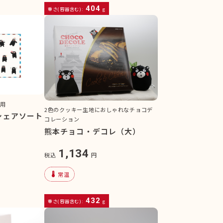
404
重さ(容器含む):
g
使用
2色のクッキー生地におしゃれなチョコデ
シェアソート
コレーション
熊本チョコ・デコレ（大）
1,134
税込
円
device_thermostat
常温
432
重さ(容器含む):
g