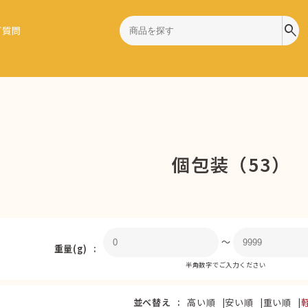
search
ご質問
個包装（53）
〜
重量(g)
半角数字でご入力ください
並べ替え
高い順
安い順
重い順