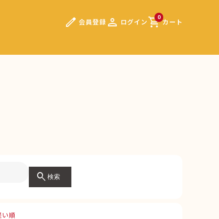
edit
person
shopping_cart
0
会員登録
ログイン
カート
search
検索
軽い順