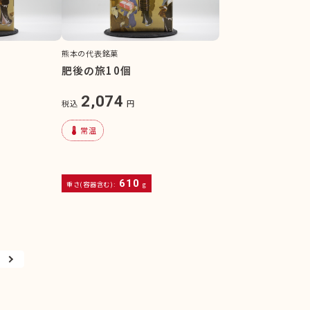
熊本の代表銘菓
肥後の旅10個
2,074
税込
円
device_thermostat
常温
610
重さ(容器含む):
g