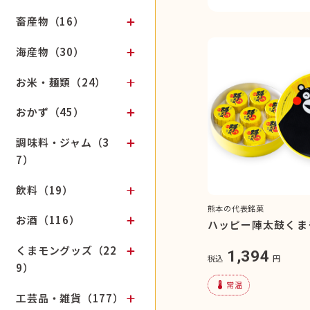
畜産物（16）
海産物（30）
お米・麺類（24）
おかず（45）
調味料・ジャム（3
7）
飲料（19）
熊本の代表銘菓
お酒（116）
ハッピー陣太鼓くま
くまモングッズ（22
1,394
税込
円
9）
device_thermostat
常温
工芸品・雑貨（177）